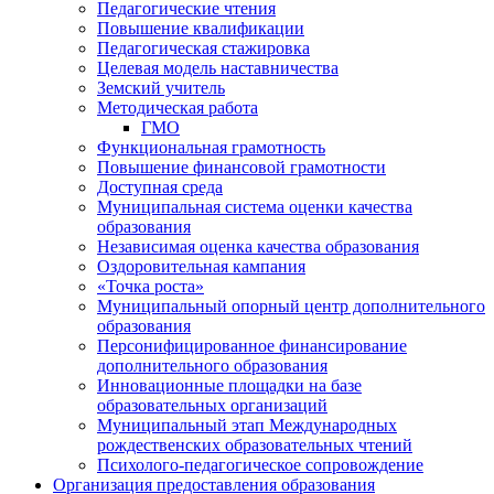
Педагогические чтения
Повышение квалификации
Педагогическая стажировка
Целевая модель наставничества
Земский учитель
Методическая работа
ГМО
Функциональная грамотность
Повышение финансовой грамотности
Доступная среда
Муниципальная система оценки качества
образования
Независимая оценка качества образования
Оздоровительная кампания
«Точка роста»
Муниципальный опорный центр дополнительного
образования
Персонифицированное финансирование
дополнительного образования
Инновационные площадки на базе
образовательных организаций
Муниципальный этап Международных
рождественских образовательных чтений
Психолого-педагогическое сопровождение
Организация предоставления образования