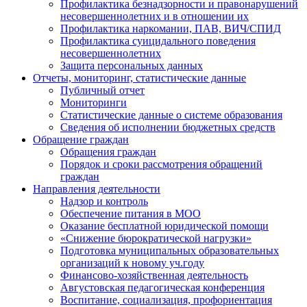
Профилактика безнадзорности и правонарушений
несовершеннолетних и в отношении их
Профилактика наркомании, ПАВ, ВИЧ/СПИД
Профилактика суицидального поведения
несовершеннолетних
Защита персональных данных
Отчеты, мониторинг, статистические данные
Публичный отчет
Мониторинги
Статистические данные о системе образования
Сведения об исполнении бюджетных средств
Обращение граждан
Обращения граждан
Порядок и сроки рассмотрения обращений
граждан
Направления деятельности
Надзор и контроль
Обеспечение питания в МОО
Оказание бесплатной юридической помощи
«Снижение бюрократической нагрузки»
Подготовка муниципальных образовательных
организаций к новому уч.году
Финансово-хозяйственная деятельность
Августовская педагогическая конференция
Воспитание, социализация, профориентация