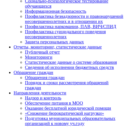
Социально-психологическое тестирование
обучающихся
Информационная безопасность
Профилактика безнадзорности и правонарушений
несовершеннолетних и в отношении их
Профилактика наркомании, ПАВ, ВИЧ/СПИД
Профилактика суицидального поведения
несовершеннолетних
Защита персональных данных
Отчеты, мониторинг, статистические данные
Публичный отчет
Мониторинги
Статистические данные о системе образования
Сведения об исполнении бюджетных средств
Обращение граждан
Обращения граждан
Порядок и сроки рассмотрения обращений
граждан
Направления деятельности
Надзор и контроль
Обеспечение питания в МОО
Оказание бесплатной юридической помощи
«Снижение бюрократической нагрузки»
Подготовка муниципальных образовательных
организаций к новому уч.году