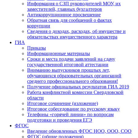
Информация о СЗП руководителей МОУ, их
заместителей, главных бухгалтеров
Антикоррупционное просвещение
Обратная связь для сообщений о фактах
коррупции
Сведения о доходах, расходах, об имуществе и
обязательствах имущественного характера
ГИА
Приказы
Информационные материалы
Сроки и места подачи заявлений на сдачу
государственной итоговой аттестации
Вниманию выпускников прошлых лет,
обучающихся образовательных организаций
среднего профессионального образования!
Получение официальных результатов ГИА 2019
Работа конфликтной комиссии Свердловской
области
Итоговое сочинение (изложение)
Итоговое собеседование по русскому языку
Телефоны «горячей линии» по вопросам
подготовки и проведения ЕГЭ
ФГОС
Введение обновленных ФГОС НОО, ООО, СОО
ФГОС (общие положения)