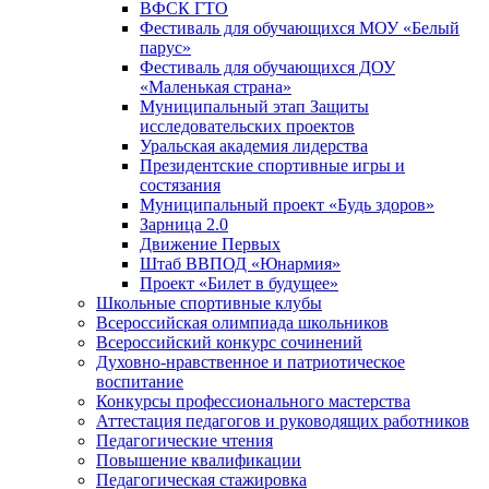
ВФСК ГТО
Фестиваль для обучающихся МОУ «Белый
парус»
Фестиваль для обучающихся ДОУ
«Маленькая страна»
Муниципальный этап Защиты
исследовательских проектов
Уральская академия лидерства
Президентские спортивные игры и
состязания
Муниципальный проект «Будь здоров»
Зарница 2.0
Движение Первых
Штаб ВВПОД «Юнармия»
Проект «Билет в будущее»
Школьные спортивные клубы
Всероссийская олимпиада школьников
Всероссийский конкурс сочинений
Духовно-нравственное и патриотическое
воспитание
Конкурсы профессионального мастерства
Аттестация педагогов и руководящих работников
Педагогические чтения
Повышение квалификации
Педагогическая стажировка