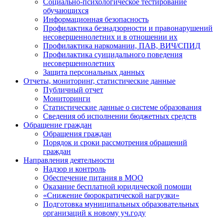
Социально-психологическое тестирование
обучающихся
Информационная безопасность
Профилактика безнадзорности и правонарушений
несовершеннолетних и в отношении их
Профилактика наркомании, ПАВ, ВИЧ/СПИД
Профилактика суицидального поведения
несовершеннолетних
Защита персональных данных
Отчеты, мониторинг, статистические данные
Публичный отчет
Мониторинги
Статистические данные о системе образования
Сведения об исполнении бюджетных средств
Обращение граждан
Обращения граждан
Порядок и сроки рассмотрения обращений
граждан
Направления деятельности
Надзор и контроль
Обеспечение питания в МОО
Оказание бесплатной юридической помощи
«Снижение бюрократической нагрузки»
Подготовка муниципальных образовательных
организаций к новому уч.году