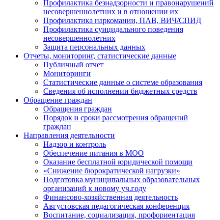
Профилактика безнадзорности и правонарушений
несовершеннолетних и в отношении их
Профилактика наркомании, ПАВ, ВИЧ/СПИД
Профилактика суицидального поведения
несовершеннолетних
Защита персональных данных
Отчеты, мониторинг, статистические данные
Публичный отчет
Мониторинги
Статистические данные о системе образования
Сведения об исполнении бюджетных средств
Обращение граждан
Обращения граждан
Порядок и сроки рассмотрения обращений
граждан
Направления деятельности
Надзор и контроль
Обеспечение питания в МОО
Оказание бесплатной юридической помощи
«Снижение бюрократической нагрузки»
Подготовка муниципальных образовательных
организаций к новому уч.году
Финансово-хозяйственная деятельность
Августовская педагогическая конференция
Воспитание, социализация, профориентация