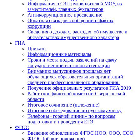
Информация о СЗП руководителей МОУ, их
заместителей, главных бухгалтеров
Антикоррупционное просвещение
Обратная связь для сообщений о фактах
коррупции
Сведения о доходах, расходах, об имуществе и
обязательствах имущественного характера
ГИА
Приказы
Информационные материалы
Сроки и места подачи заявлений на сдачу
государственной итоговой аттестации
Вниманию выпускников прошлых лет,
обучающихся образовательных организаций
среднего профессионального образования!
Получение официальных результатов ГИА 2019
Работа конфликтной комиссии Свердловской
области
Итоговое сочинение (изложение)
Итоговое собеседование по русскому языку
Телефоны «горячей линии» по вопросам
подготовки и проведения ЕГЭ
ФГОС
Введение обновленных ФГОС НОО, ООО, СОО
ФГОС (общие положения)