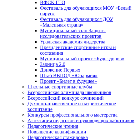
ВФСК ГТО
Фестиваль для обучающихся МОУ «Белый
парус»
Фестиваль для обучающихся ДОУ
«Маленькая страна»
Муниципальный этап Защиты
исследовательских проектов
Уральская академия лидерства
Президентские спортивные игры и
состязания
Муниципальный проект «Будь здоров»
Зарница 2.0
Движение Первых
Штаб ВВПОД «Юнармия»
Проект «Билет в будущее»
Школьные спортивные клубы
Всероссийская олимпиада школьников
Всероссийский конкурс сочинений
Духовно-нравственное и патриотическое
воспитание
Конкурсы профессионального мастерства
Аттестация педагогов и руководящих работников
Педагогические чтения
Повышение квалификации
Педагогическая стажировка