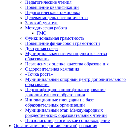
Педагогические чтения
Повышение квалификации
Педагогическая стажировка
Целевая модель наставничества
Земский учитель
Методическая работа
ГМО
Функциональная грамотность
Повышение финансовой грамотности
Доступная среда
Муниципальная система оценки качества
образования
Независимая оценка качества образования
Оздоровительная кампания
«Точка роста»
Муниципальный опорный центр дополнительного
образования
Персонифицированное финансирование
дополнительного образования
Инновационные площадки на базе
образовательных организаций
Муниципальный этап Международных
рождественских образовательных чтений
Психолого-педагогическое сопровождение
Организация предоставления образования