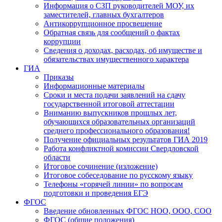
Информация о СЗП руководителей МОУ, их
заместителей, главных бухгалтеров
Антикоррупционное просвещение
Обратная связь для сообщений о фактах
коррупции
Сведения о доходах, расходах, об имуществе и
обязательствах имущественного характера
ГИА
Приказы
Информационные материалы
Сроки и места подачи заявлений на сдачу
государственной итоговой аттестации
Вниманию выпускников прошлых лет,
обучающихся образовательных организаций
среднего профессионального образования!
Получение официальных результатов ГИА 2019
Работа конфликтной комиссии Свердловской
области
Итоговое сочинение (изложение)
Итоговое собеседование по русскому языку
Телефоны «горячей линии» по вопросам
подготовки и проведения ЕГЭ
ФГОС
Введение обновленных ФГОС НОО, ООО, СОО
ФГОС (общие положения)