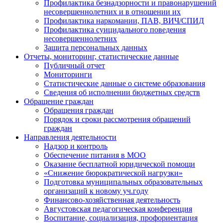
Профилактика безнадзорности и правонарушений
несовершеннолетних и в отношении их
Профилактика наркомании, ПАВ, ВИЧ/СПИД
Профилактика суицидального поведения
несовершеннолетних
Защита персональных данных
Отчеты, мониторинг, статистические данные
Публичный отчет
Мониторинги
Статистические данные о системе образования
Сведения об исполнении бюджетных средств
Обращение граждан
Обращения граждан
Порядок и сроки рассмотрения обращений
граждан
Направления деятельности
Надзор и контроль
Обеспечение питания в МОО
Оказание бесплатной юридической помощи
«Снижение бюрократической нагрузки»
Подготовка муниципальных образовательных
организаций к новому уч.году
Финансово-хозяйственная деятельность
Августовская педагогическая конференция
Воспитание, социализация, профориентация