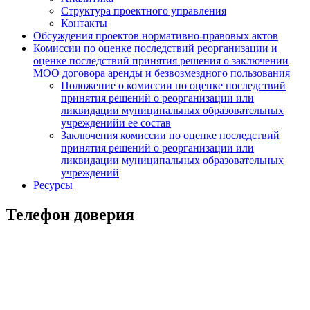
Структура проектного управления
Контакты
Обсуждения проектов нормативно-правовых актов
Комиссии по оценке последствий реорганизации и
оценке последствий принятия решения о заключении
МОО договора аренды и безвозмездного пользования
Положение о комиссии по оценке последствий
принятия решений о реорганизации или
ликвидации муниципальных образовательных
учрежденийи ее состав
Заключения комиссии по оценке последствий
принятия решений о реорганизации или
ликвидации муниципальных образовательных
учреждений
Ресурсы
Телефон доверия