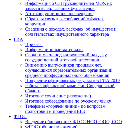
Информация о СЗП руководителей МОУ, их
заместителей, главных бухгалтеров
Антикоррупционное просвещение
Обратная связь для сообщений о фактах
коррупции
Сведения о доходах, расходах, об имуществе и
обязательствах имущественного характера
ГИА
Приказы
Информационные материалы
Сроки и места подачи заявлений на сдачу
государственной итоговой аттестации
Вниманию выпускников прошлых лет,
обучающихся образовательных организаций
среднего профессионального образования!
Получение официальных результатов ГИА 2019
Работа конфликтной комиссии Свердловской
области
Итоговое сочинение (изложение)
Итоговое собеседование по русскому языку
Телефоны «горячей линии» по вопросам
подготовки и проведения ЕГЭ
ФГОС
Введение обновленных ФГОС НОО, ООО, СОО
ФГОС (общие положения)