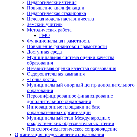
Педагогические чтения
Повышение квалификации
Педагогическая стажировка
Целевая модель наставничества
Земский учитель
Методическая работа
ГМО
Функциональная грамотность
Повышение финансовой грамотности
Доступная среда
Муниципальная система оценки качества
образования
Независимая оценка качества образования
Оздоровительная кампания
«Точка роста»
Муниципальный опорный центр дополнительного
образования
Персонифицированное финансирование
дополнительного образования
Инновационные площадки на базе
образовательных организаций
Муниципальный этап Международных
рождественских образовательных чтений
Психолого-педагогическое сопровождение
Организация предоставления образования