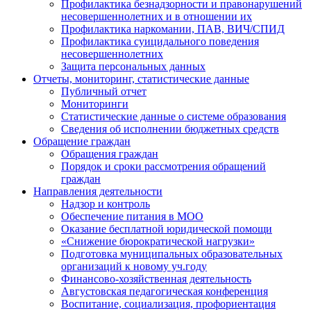
Профилактика безнадзорности и правонарушений
несовершеннолетних и в отношении их
Профилактика наркомании, ПАВ, ВИЧ/СПИД
Профилактика суицидального поведения
несовершеннолетних
Защита персональных данных
Отчеты, мониторинг, статистические данные
Публичный отчет
Мониторинги
Статистические данные о системе образования
Сведения об исполнении бюджетных средств
Обращение граждан
Обращения граждан
Порядок и сроки рассмотрения обращений
граждан
Направления деятельности
Надзор и контроль
Обеспечение питания в МОО
Оказание бесплатной юридической помощи
«Снижение бюрократической нагрузки»
Подготовка муниципальных образовательных
организаций к новому уч.году
Финансово-хозяйственная деятельность
Августовская педагогическая конференция
Воспитание, социализация, профориентация