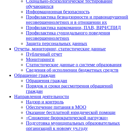
Социально-психологическое тестирование
обучающихся
Информационная безопасность
Профилактика безнадзорности и правонарушений
несовершеннолетних и в отношении их
Профилактика наркомании, ПАВ, ВИЧ/СПИД
Профилактика суицидального поведения
несовершеннолетних
Защита персональных данных
Отчеты, мониторинг, статистические данные
Публичный отчет
Мониторинги
Статистические данные о системе образования
Сведения об исполнении бюджетных средств
Обращение граждан
Обращения граждан
Порядок и сроки рассмотрения обращений
граждан
Направления деятельности
Надзор и контроль
Обеспечение питания в МОО
Оказание бесплатной юридической помощи
«Снижение бюрократической нагрузки»
Подготовка муниципальных образовательных
организаций к новому уч.году