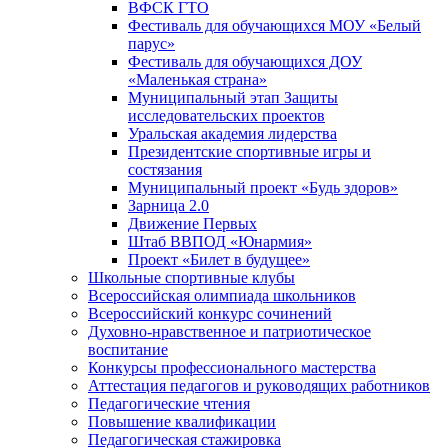
ВФСК ГТО
Фестиваль для обучающихся МОУ «Белый
парус»
Фестиваль для обучающихся ДОУ
«Маленькая страна»
Муниципальный этап Защиты
исследовательских проектов
Уральская академия лидерства
Президентские спортивные игры и
состязания
Муниципальный проект «Будь здоров»
Зарница 2.0
Движение Первых
Штаб ВВПОД «Юнармия»
Проект «Билет в будущее»
Школьные спортивные клубы
Всероссийская олимпиада школьников
Всероссийский конкурс сочинений
Духовно-нравственное и патриотическое
воспитание
Конкурсы профессионального мастерства
Аттестация педагогов и руководящих работников
Педагогические чтения
Повышение квалификации
Педагогическая стажировка