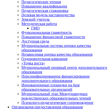
Педагогические чтения
Повышение квалификации
Педагогическая стажировка
Целевая модель наставничества
Земский учитель
Методическая работа
ГМО
Функциональная грамотность
Повышение финансовой грамотности
Доступная среда
Муниципальная система оценки качества
образования
Независимая оценка качества образования
Оздоровительная кампания
«Точка роста»
Муниципальный опорный центр дополнительного
образования
Персонифицированное финансирование
дополнительного образования
Инновационные площадки на базе
образовательных организаций
Муниципальный этап Международных
рождественских образовательных чтений
Психолого-педагогическое сопровождение
Организация предоставления образования