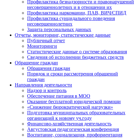
Профилактика безнадзорности и правонарушений
несовершеннолетних и в отношении их
Профилактика наркомании, ПАВ, ВИЧ/СПИД
Профилактика суицидального поведения
несовершеннолетних
Защита персональных данных
Отчеты, мониторинг, статистические данные
Публичный отчет
Мониторинги
Статистические данные о системе образования
Сведения об исполнении бюджетных средств
Обращение граждан
Обращения граждан
Порядок и сроки рассмотрения обращений
граждан
Направления деятельности
Надзор и контроль
Обеспечение питания в МОО
Оказание бесплатной юридической помощи
«Снижение бюрократической нагрузки»
Подготовка муниципальных образовательных
организаций к новому уч.году
Финансово-хозяйственная деятельность
Августовская педагогическая конференция
Воспитание, социализация, профориентация