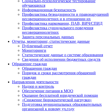
Социально-психологическое тестирование
обучающихся
Информационная безопасность
Профилактика безнадзорности и правонарушений
несовершеннолетних и в отношении их
Профилактика наркомании, ПАВ, ВИЧ/СПИД
Профилактика суицидального поведения
несовершеннолетних
Защита персональных данных
Отчеты, мониторинг, статистические данные
Публичный отчет
Мониторинги
Статистические данные о системе образования
Сведения об исполнении бюджетных средств
Обращение граждан
Обращения граждан
Порядок и сроки рассмотрения обращений
граждан
Направления деятельности
Надзор и контроль
Обеспечение питания в МОО
Оказание бесплатной юридической помощи
«Снижение бюрократической нагрузки»
Подготовка муниципальных образовательных
организаций к новому уч.году