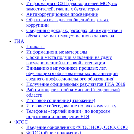
Информация о СЗП руководителей МОУ, их
заместителей, главных бухгалтеров
Антикоррупционное просвещение
Обратная связь для сообщений о фактах
коррупции
Сведения о доходах, расходах, об имуществе и
обязательствах имущественного характера
ГИА
Приказы
Информационные материалы
Сроки и места подачи заявлений на сдачу
государственной итоговой аттестации
Вниманию выпускников прошлых лет,
обучающихся образовательных организаций
среднего профессионального образования!
Получение официальных результатов ГИА 2019
Работа конфликтной комиссии Свердловской
области
Итоговое сочинение (изложение)
Итоговое собеседование по русскому языку
Телефоны «горячей линии» по вопросам
подготовки и проведения ЕГЭ
ФГОС
Введение обновленных ФГОС НОО, ООО, СОО
ФГОС (общие положения)