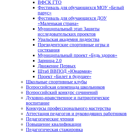
ВФСК ГТО
Фестиваль для обучающихся МОУ «Белый
парус»
Фестиваль для обучающихся ДОУ
«Маленькая страна»
Муниципальный этап Защиты
исследовательских проектов
Уральская академия лидерства
Президентские спортивные игры и
состязания
Муниципальный проект «Будь здоров»
Зарница 2.0
Движение Первых
Штаб ВВПОД «Юнармия»
Проект «Билет в будущее»
Школьные спортивные клубы
Всероссийская олимпиада школьников
Всероссийский конкурс сочинений
Духовно-нравственное и патриотическое
воспитание
Конкурсы профессионального мастерства
Аттестация педагогов и руководящих работников
Педагогические чтения
Повышение квалификации
Педагогическая стажировка