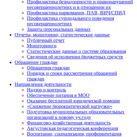
Профилактика безнадзорности и правонарушений
несовершеннолетних и в отношении их
Профилактика наркомании, ПАВ, ВИЧ/СПИД
Профилактика суицидального поведения
несовершеннолетних
Защита персональных данных
Отчеты, мониторинг, статистические данные
Публичный отчет
Мониторинги
Статистические данные о системе образования
Сведения об исполнении бюджетных средств
Обращение граждан
Обращения граждан
Порядок и сроки рассмотрения обращений
граждан
Направления деятельности
Надзор и контроль
Обеспечение питания в МОО
Оказание бесплатной юридической помощи
«Снижение бюрократической нагрузки»
Подготовка муниципальных образовательных
организаций к новому уч.году
Финансово-хозяйственная деятельность
Августовская педагогическая конференция
Воспитание, социализация, профориентация