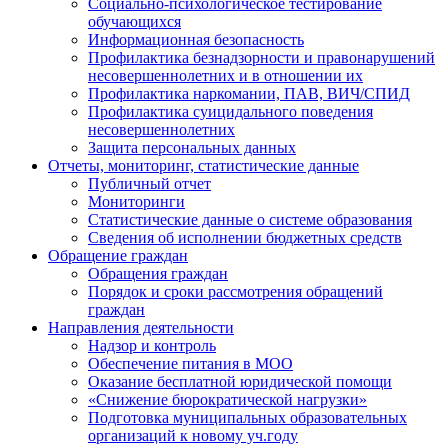
Социально-психологическое тестирование
обучающихся
Информационная безопасность
Профилактика безнадзорности и правонарушений
несовершеннолетних и в отношении их
Профилактика наркомании, ПАВ, ВИЧ/СПИД
Профилактика суицидального поведения
несовершеннолетних
Защита персональных данных
Отчеты, мониторинг, статистические данные
Публичный отчет
Мониторинги
Статистические данные о системе образования
Сведения об исполнении бюджетных средств
Обращение граждан
Обращения граждан
Порядок и сроки рассмотрения обращений
граждан
Направления деятельности
Надзор и контроль
Обеспечение питания в МОО
Оказание бесплатной юридической помощи
«Снижение бюрократической нагрузки»
Подготовка муниципальных образовательных
организаций к новому уч.году