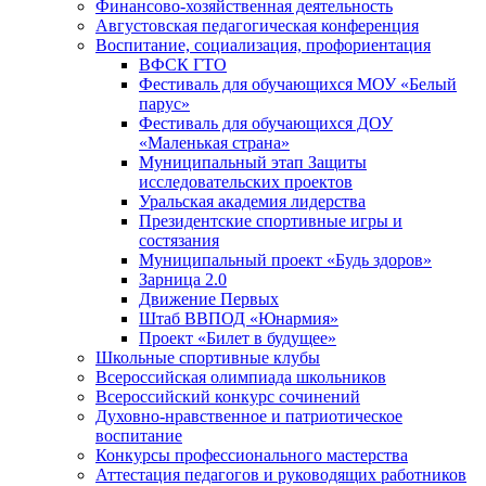
Финансово-хозяйственная деятельность
Августовская педагогическая конференция
Воспитание, социализация, профориентация
ВФСК ГТО
Фестиваль для обучающихся МОУ «Белый
парус»
Фестиваль для обучающихся ДОУ
«Маленькая страна»
Муниципальный этап Защиты
исследовательских проектов
Уральская академия лидерства
Президентские спортивные игры и
состязания
Муниципальный проект «Будь здоров»
Зарница 2.0
Движение Первых
Штаб ВВПОД «Юнармия»
Проект «Билет в будущее»
Школьные спортивные клубы
Всероссийская олимпиада школьников
Всероссийский конкурс сочинений
Духовно-нравственное и патриотическое
воспитание
Конкурсы профессионального мастерства
Аттестация педагогов и руководящих работников