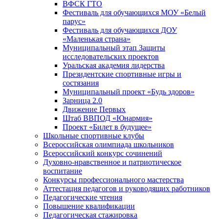
ВФСК ГТО
Фестиваль для обучающихся МОУ «Белый
парус»
Фестиваль для обучающихся ДОУ
«Маленькая страна»
Муниципальный этап Защиты
исследовательских проектов
Уральская академия лидерства
Президентские спортивные игры и
состязания
Муниципальный проект «Будь здоров»
Зарница 2.0
Движение Первых
Штаб ВВПОД «Юнармия»
Проект «Билет в будущее»
Школьные спортивные клубы
Всероссийская олимпиада школьников
Всероссийский конкурс сочинений
Духовно-нравственное и патриотическое
воспитание
Конкурсы профессионального мастерства
Аттестация педагогов и руководящих работников
Педагогические чтения
Повышение квалификации
Педагогическая стажировка