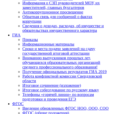
Информация о СЗП руководителей МОУ, их
заместителей, главных бухгалтеров
Антикоррупционное просвещение
Обратная связь для сообщений о фактах
коррупции
Сведения о доходах, расходах, об имуществе и
обязательствах имущественного характера
ГИА
Приказы
Информационные материалы
Сроки и места подачи заявлений на сдачу
государственной итоговой аттестации
Вниманию выпускников прошлых лет,
обучающихся образовательных организаций
среднего профессионального образования!
Получение официальных результатов ГИА 2019
Работа конфликтной комиссии Свердловской
области
Итоговое сочинение (изложение)
Итоговое собеседование по русскому языку
Телефоны «горячей линии» по вопросам
подготовки и проведения ЕГЭ
ФГОС
Введение обновленных ФГОС НОО, ООО, СОО
ФГОС (общие положения)