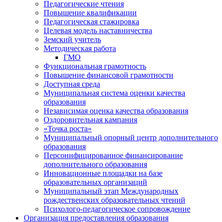
Педагогические чтения
Повышение квалификации
Педагогическая стажировка
Целевая модель наставничества
Земский учитель
Методическая работа
ГМО
Функциональная грамотность
Повышение финансовой грамотности
Доступная среда
Муниципальная система оценки качества
образования
Независимая оценка качества образования
Оздоровительная кампания
«Точка роста»
Муниципальный опорный центр дополнительного
образования
Персонифицированное финансирование
дополнительного образования
Инновационные площадки на базе
образовательных организаций
Муниципальный этап Международных
рождественских образовательных чтений
Психолого-педагогическое сопровождение
Организация предоставления образования