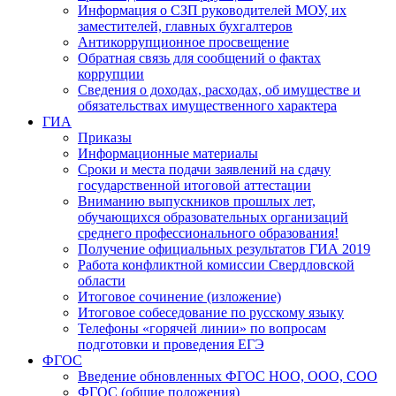
Информация о СЗП руководителей МОУ, их
заместителей, главных бухгалтеров
Антикоррупционное просвещение
Обратная связь для сообщений о фактах
коррупции
Сведения о доходах, расходах, об имуществе и
обязательствах имущественного характера
ГИА
Приказы
Информационные материалы
Сроки и места подачи заявлений на сдачу
государственной итоговой аттестации
Вниманию выпускников прошлых лет,
обучающихся образовательных организаций
среднего профессионального образования!
Получение официальных результатов ГИА 2019
Работа конфликтной комиссии Свердловской
области
Итоговое сочинение (изложение)
Итоговое собеседование по русскому языку
Телефоны «горячей линии» по вопросам
подготовки и проведения ЕГЭ
ФГОС
Введение обновленных ФГОС НОО, ООО, СОО
ФГОС (общие положения)