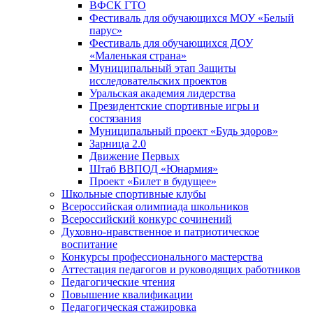
ВФСК ГТО
Фестиваль для обучающихся МОУ «Белый
парус»
Фестиваль для обучающихся ДОУ
«Маленькая страна»
Муниципальный этап Защиты
исследовательских проектов
Уральская академия лидерства
Президентские спортивные игры и
состязания
Муниципальный проект «Будь здоров»
Зарница 2.0
Движение Первых
Штаб ВВПОД «Юнармия»
Проект «Билет в будущее»
Школьные спортивные клубы
Всероссийская олимпиада школьников
Всероссийский конкурс сочинений
Духовно-нравственное и патриотическое
воспитание
Конкурсы профессионального мастерства
Аттестация педагогов и руководящих работников
Педагогические чтения
Повышение квалификации
Педагогическая стажировка