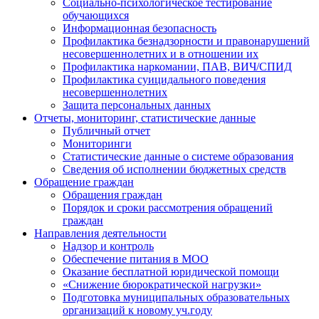
Социально-психологическое тестирование
обучающихся
Информационная безопасность
Профилактика безнадзорности и правонарушений
несовершеннолетних и в отношении их
Профилактика наркомании, ПАВ, ВИЧ/СПИД
Профилактика суицидального поведения
несовершеннолетних
Защита персональных данных
Отчеты, мониторинг, статистические данные
Публичный отчет
Мониторинги
Статистические данные о системе образования
Сведения об исполнении бюджетных средств
Обращение граждан
Обращения граждан
Порядок и сроки рассмотрения обращений
граждан
Направления деятельности
Надзор и контроль
Обеспечение питания в МОО
Оказание бесплатной юридической помощи
«Снижение бюрократической нагрузки»
Подготовка муниципальных образовательных
организаций к новому уч.году