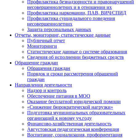
Профилактика безнадзорности и правонарушений
несовершеннолетних и в отношении их
Профилактика наркомании, ПАВ, ВИЧ/СПИД
Профилактика суицидального поведения
несовершеннолетних
Защита персональных данных
Отчеты, мониторинг, статистические данные
Публичный отчет
Мониторинги
Статистические данные о системе образования
Сведения об исполнении бюджетных средств
Обращение граждан
Обращения граждан
Порядок и сроки рассмотрения обращений
граждан
Направления деятельности
Надзор и контроль
Обеспечение питания в МОО
Оказание бесплатной юридической помощи
«Снижение бюрократической нагрузки»
Подготовка муниципальных образовательных
организаций к новому уч.году
Финансово-хозяйственная деятельность
Августовская педагогическая конференция
Воспитание, социализация, профориентация