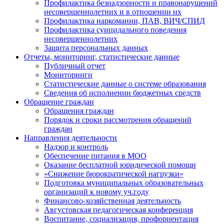
Профилактика безнадзорности и правонарушений
несовершеннолетних и в отношении их
Профилактика наркомании, ПАВ, ВИЧ/СПИД
Профилактика суицидального поведения
несовершеннолетних
Защита персональных данных
Отчеты, мониторинг, статистические данные
Публичный отчет
Мониторинги
Статистические данные о системе образования
Сведения об исполнении бюджетных средств
Обращение граждан
Обращения граждан
Порядок и сроки рассмотрения обращений
граждан
Направления деятельности
Надзор и контроль
Обеспечение питания в МОО
Оказание бесплатной юридической помощи
«Снижение бюрократической нагрузки»
Подготовка муниципальных образовательных
организаций к новому уч.году
Финансово-хозяйственная деятельность
Августовская педагогическая конференция
Воспитание, социализация, профориентация