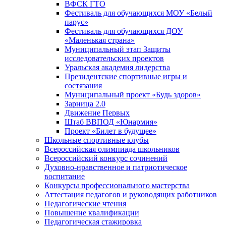
ВФСК ГТО
Фестиваль для обучающихся МОУ «Белый
парус»
Фестиваль для обучающихся ДОУ
«Маленькая страна»
Муниципальный этап Защиты
исследовательских проектов
Уральская академия лидерства
Президентские спортивные игры и
состязания
Муниципальный проект «Будь здоров»
Зарница 2.0
Движение Первых
Штаб ВВПОД «Юнармия»
Проект «Билет в будущее»
Школьные спортивные клубы
Всероссийская олимпиада школьников
Всероссийский конкурс сочинений
Духовно-нравственное и патриотическое
воспитание
Конкурсы профессионального мастерства
Аттестация педагогов и руководящих работников
Педагогические чтения
Повышение квалификации
Педагогическая стажировка