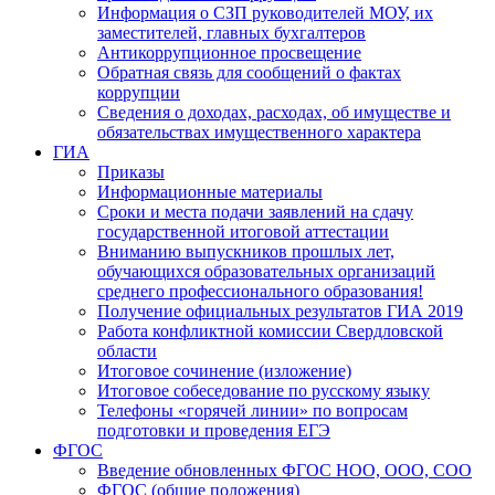
Информация о СЗП руководителей МОУ, их
заместителей, главных бухгалтеров
Антикоррупционное просвещение
Обратная связь для сообщений о фактах
коррупции
Сведения о доходах, расходах, об имуществе и
обязательствах имущественного характера
ГИА
Приказы
Информационные материалы
Сроки и места подачи заявлений на сдачу
государственной итоговой аттестации
Вниманию выпускников прошлых лет,
обучающихся образовательных организаций
среднего профессионального образования!
Получение официальных результатов ГИА 2019
Работа конфликтной комиссии Свердловской
области
Итоговое сочинение (изложение)
Итоговое собеседование по русскому языку
Телефоны «горячей линии» по вопросам
подготовки и проведения ЕГЭ
ФГОС
Введение обновленных ФГОС НОО, ООО, СОО
ФГОС (общие положения)