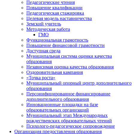
Педагогические чтения
Повышение квалификации
Педагогическая стажировка
Целевая модель наставничества
Земский учитель
Методическая работа
ГМО
Функциональная грамотность
Повышение финансовой грамотности
Доступная среда
Муниципальная система оценки качества
образования
Независимая оценка качества образования
Оздоровительная кампания
«Точка роста»
Муниципальный опорный центр дополнительного
образования
Персонифицированное финансирование
дополнительного образования
Инновационные площадки на базе
образовательных организаций
Муниципальный этап Международных
рождественских образовательных чтений
Психолого-педагогическое сопровождение
Организация предоставления образования