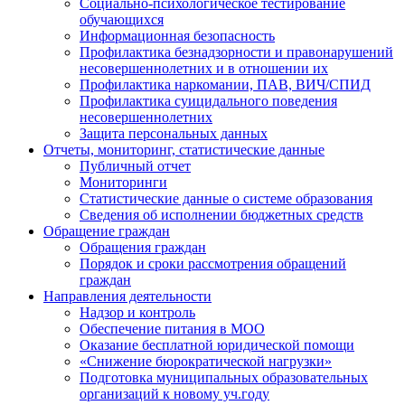
Социально-психологическое тестирование
обучающихся
Информационная безопасность
Профилактика безнадзорности и правонарушений
несовершеннолетних и в отношении их
Профилактика наркомании, ПАВ, ВИЧ/СПИД
Профилактика суицидального поведения
несовершеннолетних
Защита персональных данных
Отчеты, мониторинг, статистические данные
Публичный отчет
Мониторинги
Статистические данные о системе образования
Сведения об исполнении бюджетных средств
Обращение граждан
Обращения граждан
Порядок и сроки рассмотрения обращений
граждан
Направления деятельности
Надзор и контроль
Обеспечение питания в МОО
Оказание бесплатной юридической помощи
«Снижение бюрократической нагрузки»
Подготовка муниципальных образовательных
организаций к новому уч.году