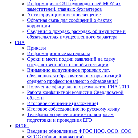
Информация о СЗП руководителей МОУ, их
заместителей, главных бухгалтеров
Антикоррупционное просвещение
Обратная связь для сообщений о фактах
коррупции
Сведения о доходах, расходах, об имуществе и
обязательствах имущественного характера
ГИА
Приказы
Информационные материалы
Сроки и места подачи заявлений на сдачу
государственной итоговой аттестации
Вниманию выпускников прошлых лет,
обучающихся образовательных организаций
среднего профессионального образования!
Получение официальных результатов ГИА 2019
Работа конфликтной комиссии Свердловской
области
Итоговое сочинение (изложение)
Итоговое собеседование по русскому языку
Телефоны «горячей линии» по вопросам
подготовки и проведения ЕГЭ
ФГОС
Введение обновленных ФГОС НОО, ООО, СОО
ФГОС (общие положения)