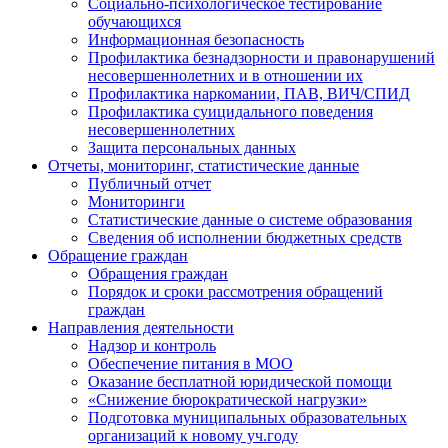
Социально-психологическое тестирование
обучающихся
Информационная безопасность
Профилактика безнадзорности и правонарушений
несовершеннолетних и в отношении их
Профилактика наркомании, ПАВ, ВИЧ/СПИД
Профилактика суицидального поведения
несовершеннолетних
Защита персональных данных
Отчеты, мониторинг, статистические данные
Публичный отчет
Мониторинги
Статистические данные о системе образования
Сведения об исполнении бюджетных средств
Обращение граждан
Обращения граждан
Порядок и сроки рассмотрения обращений
граждан
Направления деятельности
Надзор и контроль
Обеспечение питания в МОО
Оказание бесплатной юридической помощи
«Снижение бюрократической нагрузки»
Подготовка муниципальных образовательных
организаций к новому уч.году