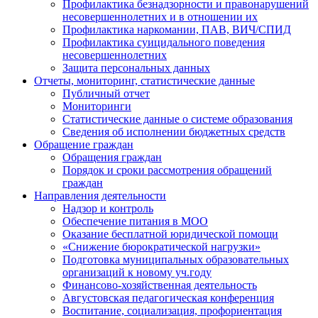
Профилактика безнадзорности и правонарушений
несовершеннолетних и в отношении их
Профилактика наркомании, ПАВ, ВИЧ/СПИД
Профилактика суицидального поведения
несовершеннолетних
Защита персональных данных
Отчеты, мониторинг, статистические данные
Публичный отчет
Мониторинги
Статистические данные о системе образования
Сведения об исполнении бюджетных средств
Обращение граждан
Обращения граждан
Порядок и сроки рассмотрения обращений
граждан
Направления деятельности
Надзор и контроль
Обеспечение питания в МОО
Оказание бесплатной юридической помощи
«Снижение бюрократической нагрузки»
Подготовка муниципальных образовательных
организаций к новому уч.году
Финансово-хозяйственная деятельность
Августовская педагогическая конференция
Воспитание, социализация, профориентация