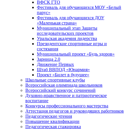
ВФСК ГТО
Фестиваль для обучающихся МОУ «Белый
парус»
Фестиваль для обучающихся ДОУ
«Маленькая страна»
Муниципальный этап Защиты
исследовательских проектов
Уральская академия лидерства
Президентские спортивные игры и
состязания
Муниципальный проект «Будь здоров»
Зарница 2.0
Движение Первых
Штаб ВВПОД «Юнармия»
Проект «Билет в будущее»
Школьные спортивные клубы
Всероссийская олимпиада школьников
Всероссийский конкурс сочинений
Духовно-нравственное и патриотическое
воспитание
Конкурсы профессионального мастерства
Аттестация педагогов и руководящих работников
Педагогические чтения
Повышение квалификации
Педагогическая стажировка