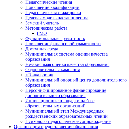
Педагогические чтения
Повышение квалификации
Педагогическая стажировка
Целевая модель наставничества
Земский учитель
Методическая работа
ГМО
Функциональная грамотность
Повышение финансовой грамотности
Доступная среда
Муниципальная система оценки качества
образования
Независимая оценка качества образования
Оздоровительная кампания
«Точка роста»
Муниципальный опорный центр дополнительного
образования
Персонифицированное финансирование
дополнительного образования
Инновационные площадки на базе
образовательных организаций
Муниципальный этап Международных
рождественских образовательных чтений
Психолого-педагогическое сопровождение
Организация предоставления образования