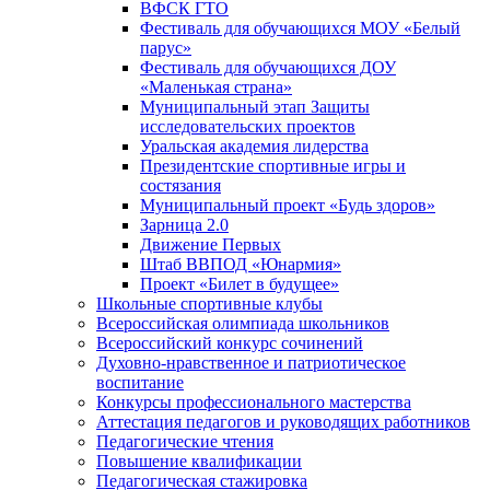
ВФСК ГТО
Фестиваль для обучающихся МОУ «Белый
парус»
Фестиваль для обучающихся ДОУ
«Маленькая страна»
Муниципальный этап Защиты
исследовательских проектов
Уральская академия лидерства
Президентские спортивные игры и
состязания
Муниципальный проект «Будь здоров»
Зарница 2.0
Движение Первых
Штаб ВВПОД «Юнармия»
Проект «Билет в будущее»
Школьные спортивные клубы
Всероссийская олимпиада школьников
Всероссийский конкурс сочинений
Духовно-нравственное и патриотическое
воспитание
Конкурсы профессионального мастерства
Аттестация педагогов и руководящих работников
Педагогические чтения
Повышение квалификации
Педагогическая стажировка