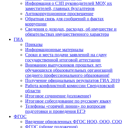
Информация о СЗП руководителей МОУ, их
заместителей, главных бухгалтеров
Антикоррупционное просвещение
Обратная связь для сообщений о фактах
коррупции
Сведения о доходах, расходах, об имуществе и
обязательствах имущественного характера
ГИА
Приказы
Информационные материалы
Сроки и места подачи заявлений на сдачу
государственной итоговой аттестации
Вниманию выпускников прошлых лет,
обучающихся образовательных организаций
среднего профессионального образования!
Получение официальных результатов ГИА 2019
Работа конфликтной комиссии Свердловской
области
Итоговое сочинение (изложение)
Итоговое собеседование по русскому языку
Телефоны «горячей линии» по вопросам
подготовки и проведения ЕГЭ
ФГОС
Введение обновленных ФГОС НОО, ООО, СОО
ФГОС (общие положения)