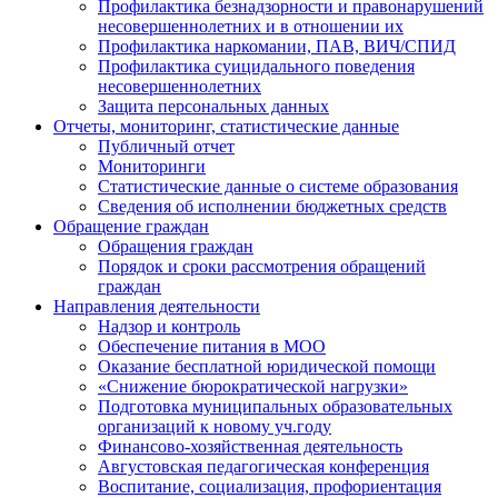
Профилактика безнадзорности и правонарушений
несовершеннолетних и в отношении их
Профилактика наркомании, ПАВ, ВИЧ/СПИД
Профилактика суицидального поведения
несовершеннолетних
Защита персональных данных
Отчеты, мониторинг, статистические данные
Публичный отчет
Мониторинги
Статистические данные о системе образования
Сведения об исполнении бюджетных средств
Обращение граждан
Обращения граждан
Порядок и сроки рассмотрения обращений
граждан
Направления деятельности
Надзор и контроль
Обеспечение питания в МОО
Оказание бесплатной юридической помощи
«Снижение бюрократической нагрузки»
Подготовка муниципальных образовательных
организаций к новому уч.году
Финансово-хозяйственная деятельность
Августовская педагогическая конференция
Воспитание, социализация, профориентация