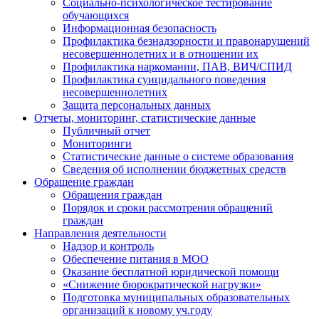
Социально-психологическое тестирование
обучающихся
Информационная безопасность
Профилактика безнадзорности и правонарушений
несовершеннолетних и в отношении их
Профилактика наркомании, ПАВ, ВИЧ/СПИД
Профилактика суицидального поведения
несовершеннолетних
Защита персональных данных
Отчеты, мониторинг, статистические данные
Публичный отчет
Мониторинги
Статистические данные о системе образования
Сведения об исполнении бюджетных средств
Обращение граждан
Обращения граждан
Порядок и сроки рассмотрения обращений
граждан
Направления деятельности
Надзор и контроль
Обеспечение питания в МОО
Оказание бесплатной юридической помощи
«Снижение бюрократической нагрузки»
Подготовка муниципальных образовательных
организаций к новому уч.году