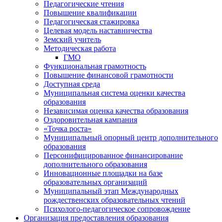
Педагогические чтения
Повышение квалификации
Педагогическая стажировка
Целевая модель наставничества
Земский учитель
Методическая работа
ГМО
Функциональная грамотность
Повышение финансовой грамотности
Доступная среда
Муниципальная система оценки качества
образования
Независимая оценка качества образования
Оздоровительная кампания
«Точка роста»
Муниципальный опорный центр дополнительного
образования
Персонифицированное финансирование
дополнительного образования
Инновационные площадки на базе
образовательных организаций
Муниципальный этап Международных
рождественских образовательных чтений
Психолого-педагогическое сопровождение
Организация предоставления образования