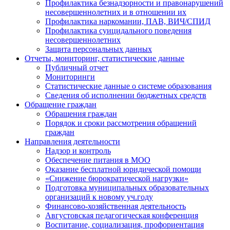
Профилактика безнадзорности и правонарушений
несовершеннолетних и в отношении их
Профилактика наркомании, ПАВ, ВИЧ/СПИД
Профилактика суицидального поведения
несовершеннолетних
Защита персональных данных
Отчеты, мониторинг, статистические данные
Публичный отчет
Мониторинги
Статистические данные о системе образования
Сведения об исполнении бюджетных средств
Обращение граждан
Обращения граждан
Порядок и сроки рассмотрения обращений
граждан
Направления деятельности
Надзор и контроль
Обеспечение питания в МОО
Оказание бесплатной юридической помощи
«Снижение бюрократической нагрузки»
Подготовка муниципальных образовательных
организаций к новому уч.году
Финансово-хозяйственная деятельность
Августовская педагогическая конференция
Воспитание, социализация, профориентация