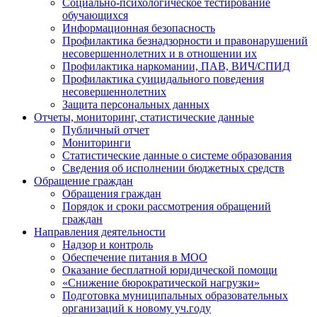
Социально-психологическое тестирование
обучающихся
Информационная безопасность
Профилактика безнадзорности и правонарушений
несовершеннолетних и в отношении их
Профилактика наркомании, ПАВ, ВИЧ/СПИД
Профилактика суицидального поведения
несовершеннолетних
Защита персональных данных
Отчеты, мониторинг, статистические данные
Публичный отчет
Мониторинги
Статистические данные о системе образования
Сведения об исполнении бюджетных средств
Обращение граждан
Обращения граждан
Порядок и сроки рассмотрения обращений
граждан
Направления деятельности
Надзор и контроль
Обеспечение питания в МОО
Оказание бесплатной юридической помощи
«Снижение бюрократической нагрузки»
Подготовка муниципальных образовательных
организаций к новому уч.году