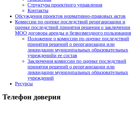
Структура проектного управления
Контакты
Обсуждения проектов нормативно-правовых актов
Комиссии по оценке последствий реорганизации и
оценке последствий принятия решения о заключении
МОО договора аренды и безвозмездного пользования
Положение о комиссии по оценке последствий
принятия решений о реорганизации или
ликвидации муниципальных образовательных
учрежденийи ее состав
Заключения комиссии по оценке последствий
принятия решений о реорганизации или
ликвидации муниципальных образовательных
учреждений
Ресурсы
Телефон доверия