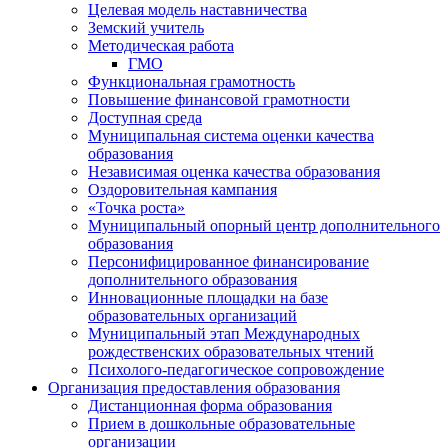
Целевая модель наставничества
Земский учитель
Методическая работа
ГМО
Функциональная грамотность
Повышение финансовой грамотности
Доступная среда
Муниципальная система оценки качества
образования
Независимая оценка качества образования
Оздоровительная кампания
«Точка роста»
Муниципальный опорный центр дополнительного
образования
Персонифицированное финансирование
дополнительного образования
Инновационные площадки на базе
образовательных организаций
Муниципальный этап Международных
рождественских образовательных чтений
Психолого-педагогическое сопровождение
Организация предоставления образования
Дистанционная форма образования
Прием в дошкольные образовательные
организации