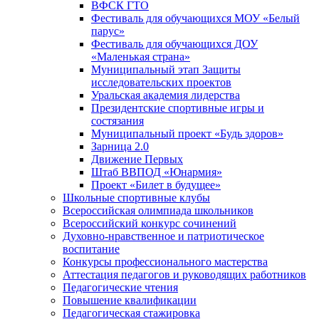
ВФСК ГТО
Фестиваль для обучающихся МОУ «Белый
парус»
Фестиваль для обучающихся ДОУ
«Маленькая страна»
Муниципальный этап Защиты
исследовательских проектов
Уральская академия лидерства
Президентские спортивные игры и
состязания
Муниципальный проект «Будь здоров»
Зарница 2.0
Движение Первых
Штаб ВВПОД «Юнармия»
Проект «Билет в будущее»
Школьные спортивные клубы
Всероссийская олимпиада школьников
Всероссийский конкурс сочинений
Духовно-нравственное и патриотическое
воспитание
Конкурсы профессионального мастерства
Аттестация педагогов и руководящих работников
Педагогические чтения
Повышение квалификации
Педагогическая стажировка