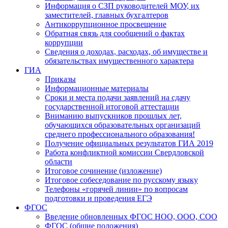
Информация о СЗП руководителей МОУ, их
заместителей, главных бухгалтеров
Антикоррупционное просвещение
Обратная связь для сообщений о фактах
коррупции
Сведения о доходах, расходах, об имуществе и
обязательствах имущественного характера
ГИА
Приказы
Информационные материалы
Сроки и места подачи заявлений на сдачу
государственной итоговой аттестации
Вниманию выпускников прошлых лет,
обучающихся образовательных организаций
среднего профессионального образования!
Получение официальных результатов ГИА 2019
Работа конфликтной комиссии Свердловской
области
Итоговое сочинение (изложение)
Итоговое собеседование по русскому языку
Телефоны «горячей линии» по вопросам
подготовки и проведения ЕГЭ
ФГОС
Введение обновленных ФГОС НОО, ООО, СОО
ФГОС (общие положения)