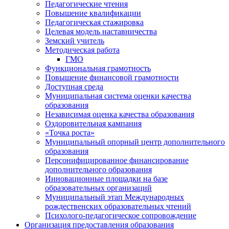
Педагогические чтения
Повышение квалификации
Педагогическая стажировка
Целевая модель наставничества
Земский учитель
Методическая работа
ГМО
Функциональная грамотность
Повышение финансовой грамотности
Доступная среда
Муниципальная система оценки качества
образования
Независимая оценка качества образования
Оздоровительная кампания
«Точка роста»
Муниципальный опорный центр дополнительного
образования
Персонифицированное финансирование
дополнительного образования
Инновационные площадки на базе
образовательных организаций
Муниципальный этап Международных
рождественских образовательных чтений
Психолого-педагогическое сопровождение
Организация предоставления образования