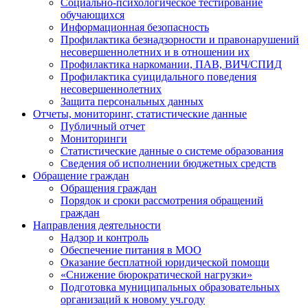
Социально-психологическое тестирование
обучающихся
Информационная безопасность
Профилактика безнадзорности и правонарушений
несовершеннолетних и в отношении их
Профилактика наркомании, ПАВ, ВИЧ/СПИД
Профилактика суицидального поведения
несовершеннолетних
Защита персональных данных
Отчеты, мониторинг, статистические данные
Публичный отчет
Мониторинги
Статистические данные о системе образования
Сведения об исполнении бюджетных средств
Обращение граждан
Обращения граждан
Порядок и сроки рассмотрения обращений
граждан
Направления деятельности
Надзор и контроль
Обеспечение питания в МОО
Оказание бесплатной юридической помощи
«Снижение бюрократической нагрузки»
Подготовка муниципальных образовательных
организаций к новому уч.году