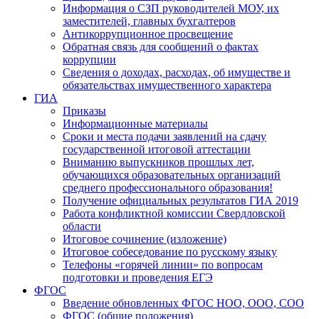
Информация о СЗП руководителей МОУ, их
заместителей, главных бухгалтеров
Антикоррупционное просвещение
Обратная связь для сообщений о фактах
коррупции
Сведения о доходах, расходах, об имуществе и
обязательствах имущественного характера
ГИА
Приказы
Информационные материалы
Сроки и места подачи заявлений на сдачу
государственной итоговой аттестации
Вниманию выпускников прошлых лет,
обучающихся образовательных организаций
среднего профессионального образования!
Получение официальных результатов ГИА 2019
Работа конфликтной комиссии Свердловской
области
Итоговое сочинение (изложение)
Итоговое собеседование по русскому языку
Телефоны «горячей линии» по вопросам
подготовки и проведения ЕГЭ
ФГОС
Введение обновленных ФГОС НОО, ООО, СОО
ФГОС (общие положения)