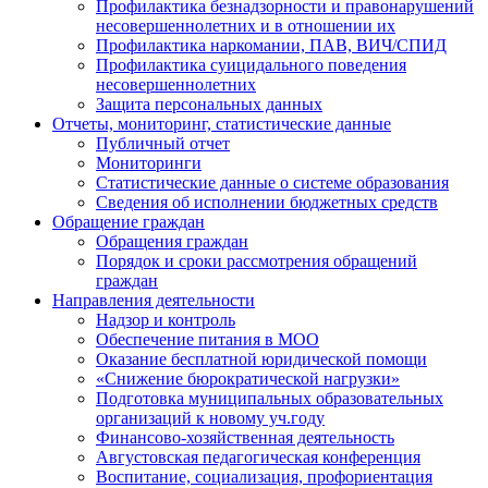
Профилактика безнадзорности и правонарушений
несовершеннолетних и в отношении их
Профилактика наркомании, ПАВ, ВИЧ/СПИД
Профилактика суицидального поведения
несовершеннолетних
Защита персональных данных
Отчеты, мониторинг, статистические данные
Публичный отчет
Мониторинги
Статистические данные о системе образования
Сведения об исполнении бюджетных средств
Обращение граждан
Обращения граждан
Порядок и сроки рассмотрения обращений
граждан
Направления деятельности
Надзор и контроль
Обеспечение питания в МОО
Оказание бесплатной юридической помощи
«Снижение бюрократической нагрузки»
Подготовка муниципальных образовательных
организаций к новому уч.году
Финансово-хозяйственная деятельность
Августовская педагогическая конференция
Воспитание, социализация, профориентация