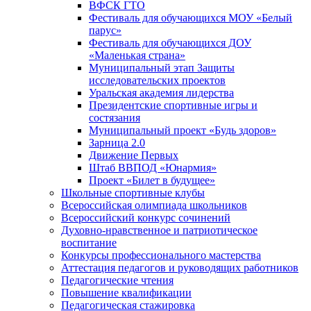
ВФСК ГТО
Фестиваль для обучающихся МОУ «Белый
парус»
Фестиваль для обучающихся ДОУ
«Маленькая страна»
Муниципальный этап Защиты
исследовательских проектов
Уральская академия лидерства
Президентские спортивные игры и
состязания
Муниципальный проект «Будь здоров»
Зарница 2.0
Движение Первых
Штаб ВВПОД «Юнармия»
Проект «Билет в будущее»
Школьные спортивные клубы
Всероссийская олимпиада школьников
Всероссийский конкурс сочинений
Духовно-нравственное и патриотическое
воспитание
Конкурсы профессионального мастерства
Аттестация педагогов и руководящих работников
Педагогические чтения
Повышение квалификации
Педагогическая стажировка