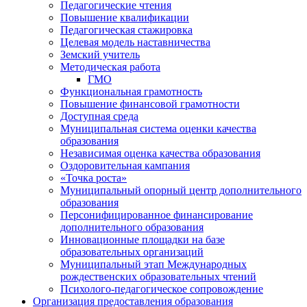
Педагогические чтения
Повышение квалификации
Педагогическая стажировка
Целевая модель наставничества
Земский учитель
Методическая работа
ГМО
Функциональная грамотность
Повышение финансовой грамотности
Доступная среда
Муниципальная система оценки качества
образования
Независимая оценка качества образования
Оздоровительная кампания
«Точка роста»
Муниципальный опорный центр дополнительного
образования
Персонифицированное финансирование
дополнительного образования
Инновационные площадки на базе
образовательных организаций
Муниципальный этап Международных
рождественских образовательных чтений
Психолого-педагогическое сопровождение
Организация предоставления образования