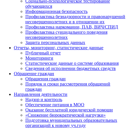
Социально-психологическое тестирование
обучающихся
Информационная безопасность
Профилактика безнадзорности и правонарушений
несовершеннолетних и в отношении их
Профилактика наркомании, ПАВ, ВИЧ/СПИД
Профилактика суицидального поведения
несовершеннолетних
Защита персональных данных
Отчеты, мониторинг, статистические данные
Публичный отчет
Мониторинги
Статистические данные о системе образования
Сведения об исполнении бюджетных средств
Обращение граждан
Обращения граждан
Порядок и сроки рассмотрения обращений
граждан
Направления деятельности
Надзор и контроль
Обеспечение питания в МОО
Оказание бесплатной юридической помощи
«Снижение бюрократической нагрузки»
Подготовка муниципальных образовательных
организаций к новому уч.году