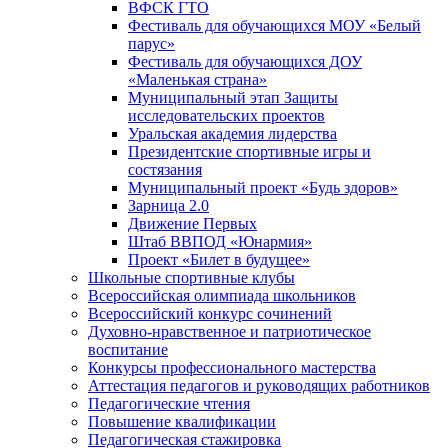
ВФСК ГТО
Фестиваль для обучающихся МОУ «Белый
парус»
Фестиваль для обучающихся ДОУ
«Маленькая страна»
Муниципальный этап Защиты
исследовательских проектов
Уральская академия лидерства
Президентские спортивные игры и
состязания
Муниципальный проект «Будь здоров»
Зарница 2.0
Движение Первых
Штаб ВВПОД «Юнармия»
Проект «Билет в будущее»
Школьные спортивные клубы
Всероссийская олимпиада школьников
Всероссийский конкурс сочинений
Духовно-нравственное и патриотическое
воспитание
Конкурсы профессионального мастерства
Аттестация педагогов и руководящих работников
Педагогические чтения
Повышение квалификации
Педагогическая стажировка