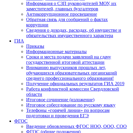
Информация о СЗП руководителей МОУ, их
заместителей, главных бухгалтеров
Антикоррупционное просвещение
Обратная связь для сообщений о фактах
коррупции
Сведения о доходах, расходах, об имуществе и
обязательствах имущественного характера
ГИА
Приказы
Информационные материалы
Сроки и места подачи заявлений на сдачу
государственной итоговой аттестации
Вниманию выпускников прошлых лет,
обучающихся образовательных организаций
среднего профессионального образования!
Получение официальных результатов ГИА 2019
Работа конфликтной комиссии Свердловской
области
Итоговое сочинение (изложение)
Итоговое собеседование по русскому языку
Телефоны «горячей линии» по вопросам
подготовки и проведения ЕГЭ
ФГОС
Введение обновленных ФГОС НОО, ООО, СОО
ФГОС (общие положения)