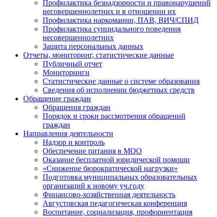
Профилактика безнадзорности и правонарушений
несовершеннолетних и в отношении их
Профилактика наркомании, ПАВ, ВИЧ/СПИД
Профилактика суицидального поведения
несовершеннолетних
Защита персональных данных
Отчеты, мониторинг, статистические данные
Публичный отчет
Мониторинги
Статистические данные о системе образования
Сведения об исполнении бюджетных средств
Обращение граждан
Обращения граждан
Порядок и сроки рассмотрения обращений
граждан
Направления деятельности
Надзор и контроль
Обеспечение питания в МОО
Оказание бесплатной юридической помощи
«Снижение бюрократической нагрузки»
Подготовка муниципальных образовательных
организаций к новому уч.году
Финансово-хозяйственная деятельность
Августовская педагогическая конференция
Воспитание, социализация, профориентация