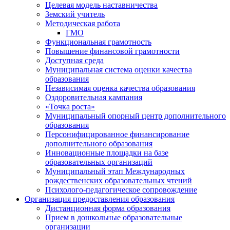
Целевая модель наставничества
Земский учитель
Методическая работа
ГМО
Функциональная грамотность
Повышение финансовой грамотности
Доступная среда
Муниципальная система оценки качества
образования
Независимая оценка качества образования
Оздоровительная кампания
«Точка роста»
Муниципальный опорный центр дополнительного
образования
Персонифицированное финансирование
дополнительного образования
Инновационные площадки на базе
образовательных организаций
Муниципальный этап Международных
рождественских образовательных чтений
Психолого-педагогическое сопровождение
Организация предоставления образования
Дистанционная форма образования
Прием в дошкольные образовательные
организации