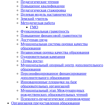
Педагогические чтения
Повышение квалификации
Педагогическая стажировка
Целевая модель наставничества
Земский учитель
Методическая работа
ГМО
Функциональная грамотность
Повышение финансовой грамотности
Доступная среда
Муниципальная система оценки качества
образования
Независимая оценка качества образования
Оздоровительная кампания
«Точка роста»
Муниципальный опорный центр дополнительного
образования
Персонифицированное финансирование
дополнительного образования
Инновационные площадки на базе
образовательных организаций
Муниципальный этап Международных
рождественских образовательных чтений
Психолого-педагогическое сопровождение
Организация предоставления образования