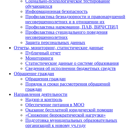
Социально-психологическое тестирование
обучающихся
Информационная безопасность
Профилактика безнадзорности и правонарушений
несовершеннолетних и в отношении их
Профилактика наркомании, ПАВ, ВИЧ/СПИД
Профилактика суицидального поведения
несовершеннолетних
Защита персональных данных
Отчеты, мониторинг, статистические данные
Публичный отчет
Мониторинги
Статистические данные о системе образования
Сведения об исполнении бюджетных средств
Обращение граждан
Обращения граждан
Порядок и сроки рассмотрения обращений
граждан
Направления деятельности
Надзор и контроль
Обеспечение питания в МОО
Оказание бесплатной юридической помощи
«Снижение бюрократической нагрузки»
Подготовка муниципальных образовательных
организаций к новому уч.году