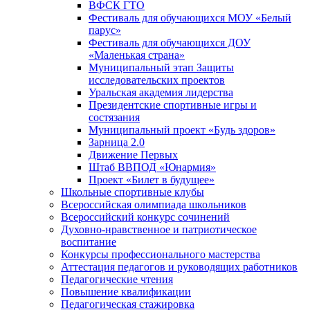
ВФСК ГТО
Фестиваль для обучающихся МОУ «Белый
парус»
Фестиваль для обучающихся ДОУ
«Маленькая страна»
Муниципальный этап Защиты
исследовательских проектов
Уральская академия лидерства
Президентские спортивные игры и
состязания
Муниципальный проект «Будь здоров»
Зарница 2.0
Движение Первых
Штаб ВВПОД «Юнармия»
Проект «Билет в будущее»
Школьные спортивные клубы
Всероссийская олимпиада школьников
Всероссийский конкурс сочинений
Духовно-нравственное и патриотическое
воспитание
Конкурсы профессионального мастерства
Аттестация педагогов и руководящих работников
Педагогические чтения
Повышение квалификации
Педагогическая стажировка