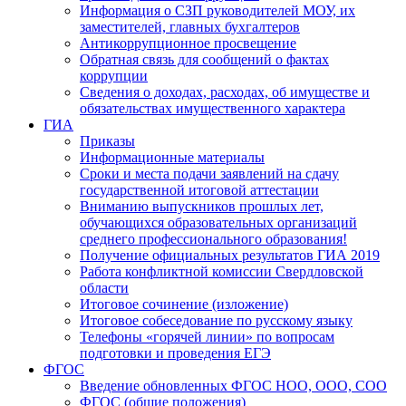
Информация о СЗП руководителей МОУ, их
заместителей, главных бухгалтеров
Антикоррупционное просвещение
Обратная связь для сообщений о фактах
коррупции
Сведения о доходах, расходах, об имуществе и
обязательствах имущественного характера
ГИА
Приказы
Информационные материалы
Сроки и места подачи заявлений на сдачу
государственной итоговой аттестации
Вниманию выпускников прошлых лет,
обучающихся образовательных организаций
среднего профессионального образования!
Получение официальных результатов ГИА 2019
Работа конфликтной комиссии Свердловской
области
Итоговое сочинение (изложение)
Итоговое собеседование по русскому языку
Телефоны «горячей линии» по вопросам
подготовки и проведения ЕГЭ
ФГОС
Введение обновленных ФГОС НОО, ООО, СОО
ФГОС (общие положения)