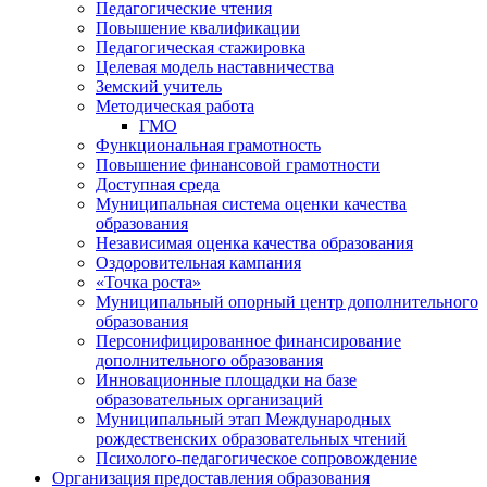
Педагогические чтения
Повышение квалификации
Педагогическая стажировка
Целевая модель наставничества
Земский учитель
Методическая работа
ГМО
Функциональная грамотность
Повышение финансовой грамотности
Доступная среда
Муниципальная система оценки качества
образования
Независимая оценка качества образования
Оздоровительная кампания
«Точка роста»
Муниципальный опорный центр дополнительного
образования
Персонифицированное финансирование
дополнительного образования
Инновационные площадки на базе
образовательных организаций
Муниципальный этап Международных
рождественских образовательных чтений
Психолого-педагогическое сопровождение
Организация предоставления образования