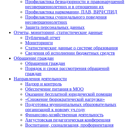
Профилактика безнадзорности и правонарушений
несовершеннолетних и в отношении их
Профилактика наркомании, ПАВ, ВИЧ/СПИД
Профилактика суицидального поведения
несовершеннолетних
Защита персональных данных
Отчеты, мониторинг, статистические данные
Публичный отчет
Мониторинги
Статистические данные о системе образования
Сведения об исполнении бюджетных средств
Обращение граждан
Обращения граждан
Порядок и сроки рассмотрения обращений
граждан
Направления деятельности
Надзор и контроль
Обеспечение питания в МОО
Оказание бесплатной юридической помощи
«Снижение бюрократической нагрузки»
Подготовка муниципальных образовательных
организаций к новому уч.году
Финансово-хозяйственная деятельность
Августовская педагогическая конференция
Воспитание, социализация, профориентация