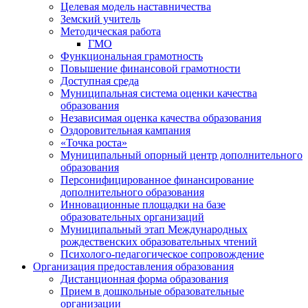
Целевая модель наставничества
Земский учитель
Методическая работа
ГМО
Функциональная грамотность
Повышение финансовой грамотности
Доступная среда
Муниципальная система оценки качества
образования
Независимая оценка качества образования
Оздоровительная кампания
«Точка роста»
Муниципальный опорный центр дополнительного
образования
Персонифицированное финансирование
дополнительного образования
Инновационные площадки на базе
образовательных организаций
Муниципальный этап Международных
рождественских образовательных чтений
Психолого-педагогическое сопровождение
Организация предоставления образования
Дистанционная форма образования
Прием в дошкольные образовательные
организации