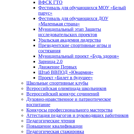
ВФСК ГТО
Фестиваль для обучающихся МОУ «Белый
парус»
Фестиваль для обучающихся ДОУ
«Маленькая страна»
Муниципальный этап Защиты
исследовательских проектов
Уральская академия лидерства
Президентские спортивные игры и
состязания
Муниципальный проект «Будь здоров»
Зарница 2.0
Движение Первых
Штаб ВВПОД «Юнармия»
Проект «Билет в будущее»
Школьные спортивные клубы
Всероссийская олимпиада школьников
Всероссийский конкурс сочинений
Духовно-нравственное и патриотическое
воспитание
Конкурсы профессионального мастерства
Аттестация педагогов и руководящих работников
Педагогические чтения
Повышение квалификации
Педагогическая стажировка