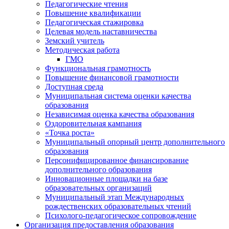
Педагогические чтения
Повышение квалификации
Педагогическая стажировка
Целевая модель наставничества
Земский учитель
Методическая работа
ГМО
Функциональная грамотность
Повышение финансовой грамотности
Доступная среда
Муниципальная система оценки качества
образования
Независимая оценка качества образования
Оздоровительная кампания
«Точка роста»
Муниципальный опорный центр дополнительного
образования
Персонифицированное финансирование
дополнительного образования
Инновационные площадки на базе
образовательных организаций
Муниципальный этап Международных
рождественских образовательных чтений
Психолого-педагогическое сопровождение
Организация предоставления образования