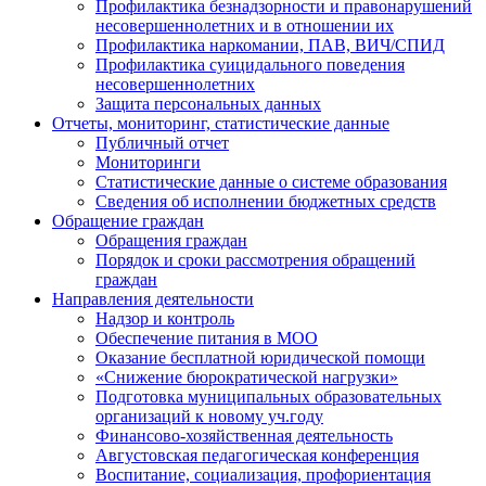
Профилактика безнадзорности и правонарушений
несовершеннолетних и в отношении их
Профилактика наркомании, ПАВ, ВИЧ/СПИД
Профилактика суицидального поведения
несовершеннолетних
Защита персональных данных
Отчеты, мониторинг, статистические данные
Публичный отчет
Мониторинги
Статистические данные о системе образования
Сведения об исполнении бюджетных средств
Обращение граждан
Обращения граждан
Порядок и сроки рассмотрения обращений
граждан
Направления деятельности
Надзор и контроль
Обеспечение питания в МОО
Оказание бесплатной юридической помощи
«Снижение бюрократической нагрузки»
Подготовка муниципальных образовательных
организаций к новому уч.году
Финансово-хозяйственная деятельность
Августовская педагогическая конференция
Воспитание, социализация, профориентация