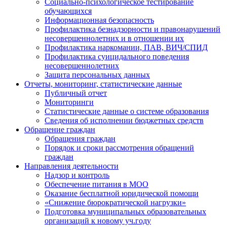
Социально-психологическое тестирование
обучающихся
Информационная безопасность
Профилактика безнадзорности и правонарушений
несовершеннолетних и в отношении их
Профилактика наркомании, ПАВ, ВИЧ/СПИД
Профилактика суицидального поведения
несовершеннолетних
Защита персональных данных
Отчеты, мониторинг, статистические данные
Публичный отчет
Мониторинги
Статистические данные о системе образования
Сведения об исполнении бюджетных средств
Обращение граждан
Обращения граждан
Порядок и сроки рассмотрения обращений
граждан
Направления деятельности
Надзор и контроль
Обеспечение питания в МОО
Оказание бесплатной юридической помощи
«Снижение бюрократической нагрузки»
Подготовка муниципальных образовательных
организаций к новому уч.году