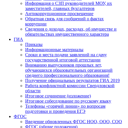
Информация о СЗП руководителей МОУ, их
заместителей, главных бухгалтеров
Антикоррупционное просвещение
Обратная связь для сообщений о фактах
коррупции
Сведения о доходах, расходах, об имуществе и
обязательствах имущественного характера
ГИА
Приказы
Информационные материалы
Сроки и места подачи заявлений на сдачу
государственной итоговой аттестации
Вниманию выпускников прошлых лет,
обучающихся образовательных организаций
среднего профессионального образования!
Получение официальных результатов ГИА 2019
Работа конфликтной комиссии Свердловской
области
Итоговое сочинение (изложение)
Итоговое собеседование по русскому языку
Телефоны «горячей линии» по вопросам
подготовки и проведения ЕГЭ
ФГОС
Введение обновленных ФГОС НОО, ООО, СОО
ФГОС (общие положения)