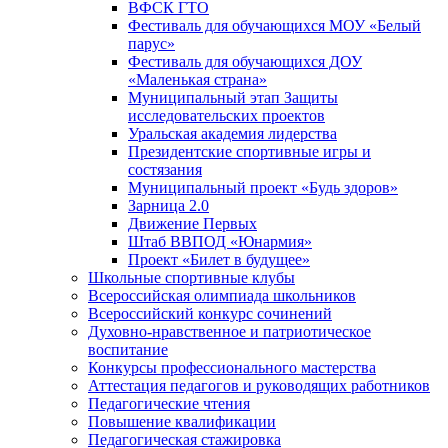
ВФСК ГТО
Фестиваль для обучающихся МОУ «Белый
парус»
Фестиваль для обучающихся ДОУ
«Маленькая страна»
Муниципальный этап Защиты
исследовательских проектов
Уральская академия лидерства
Президентские спортивные игры и
состязания
Муниципальный проект «Будь здоров»
Зарница 2.0
Движение Первых
Штаб ВВПОД «Юнармия»
Проект «Билет в будущее»
Школьные спортивные клубы
Всероссийская олимпиада школьников
Всероссийский конкурс сочинений
Духовно-нравственное и патриотическое
воспитание
Конкурсы профессионального мастерства
Аттестация педагогов и руководящих работников
Педагогические чтения
Повышение квалификации
Педагогическая стажировка