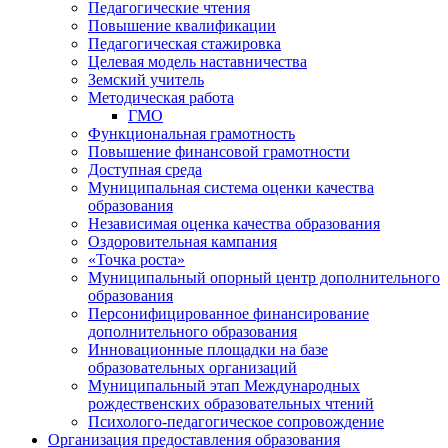
Педагогические чтения
Повышение квалификации
Педагогическая стажировка
Целевая модель наставничества
Земский учитель
Методическая работа
ГМО
Функциональная грамотность
Повышение финансовой грамотности
Доступная среда
Муниципальная система оценки качества
образования
Независимая оценка качества образования
Оздоровительная кампания
«Точка роста»
Муниципальный опорный центр дополнительного
образования
Персонифицированное финансирование
дополнительного образования
Инновационные площадки на базе
образовательных организаций
Муниципальный этап Международных
рождественских образовательных чтений
Психолого-педагогическое сопровождение
Организация предоставления образования