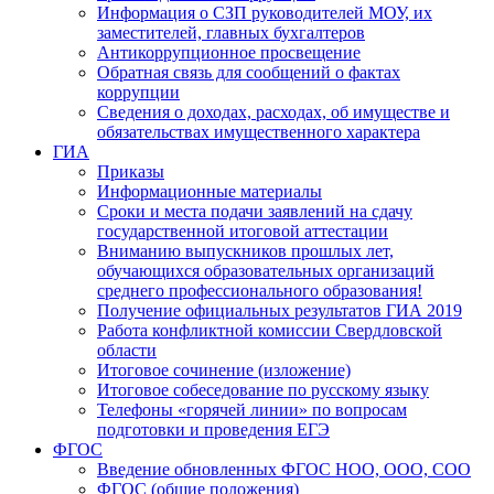
Информация о СЗП руководителей МОУ, их
заместителей, главных бухгалтеров
Антикоррупционное просвещение
Обратная связь для сообщений о фактах
коррупции
Сведения о доходах, расходах, об имуществе и
обязательствах имущественного характера
ГИА
Приказы
Информационные материалы
Сроки и места подачи заявлений на сдачу
государственной итоговой аттестации
Вниманию выпускников прошлых лет,
обучающихся образовательных организаций
среднего профессионального образования!
Получение официальных результатов ГИА 2019
Работа конфликтной комиссии Свердловской
области
Итоговое сочинение (изложение)
Итоговое собеседование по русскому языку
Телефоны «горячей линии» по вопросам
подготовки и проведения ЕГЭ
ФГОС
Введение обновленных ФГОС НОО, ООО, СОО
ФГОС (общие положения)