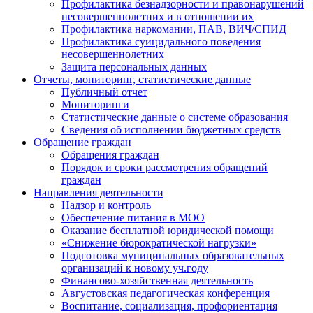
Профилактика безнадзорности и правонарушений
несовершеннолетних и в отношении их
Профилактика наркомании, ПАВ, ВИЧ/СПИД
Профилактика суицидального поведения
несовершеннолетних
Защита персональных данных
Отчеты, мониторинг, статистические данные
Публичный отчет
Мониторинги
Статистические данные о системе образования
Сведения об исполнении бюджетных средств
Обращение граждан
Обращения граждан
Порядок и сроки рассмотрения обращений
граждан
Направления деятельности
Надзор и контроль
Обеспечение питания в МОО
Оказание бесплатной юридической помощи
«Снижение бюрократической нагрузки»
Подготовка муниципальных образовательных
организаций к новому уч.году
Финансово-хозяйственная деятельность
Августовская педагогическая конференция
Воспитание, социализация, профориентация