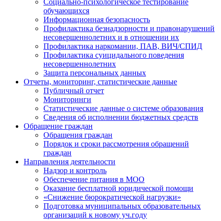
Социально-психологическое тестирование
обучающихся
Информационная безопасность
Профилактика безнадзорности и правонарушений
несовершеннолетних и в отношении их
Профилактика наркомании, ПАВ, ВИЧ/СПИД
Профилактика суицидального поведения
несовершеннолетних
Защита персональных данных
Отчеты, мониторинг, статистические данные
Публичный отчет
Мониторинги
Статистические данные о системе образования
Сведения об исполнении бюджетных средств
Обращение граждан
Обращения граждан
Порядок и сроки рассмотрения обращений
граждан
Направления деятельности
Надзор и контроль
Обеспечение питания в МОО
Оказание бесплатной юридической помощи
«Снижение бюрократической нагрузки»
Подготовка муниципальных образовательных
организаций к новому уч.году