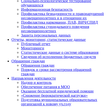
Социально-психологическое тестирование
обучающихся
Информационная безопасность
Профилактика безнадзорности и правонарушений
несовершеннолетних и в отношении их
Профилактика наркомании, ПАВ, ВИЧ/СПИД
Профилактика суицидального поведения
несовершеннолетних
Защита персональных данных
Отчеты, мониторинг, статистические данные
Публичный отчет
Мониторинги
Статистические данные о системе образования
Сведения об исполнении бюджетных средств
Обращение граждан
Обращения граждан
Порядок и сроки рассмотрения обращений
граждан
Направления деятельности
Надзор и контроль
Обеспечение питания в МОО
Оказание бесплатной юридической помощи
«Снижение бюрократической нагрузки»
Подготовка муниципальных образовательных
организаций к новому уч.году