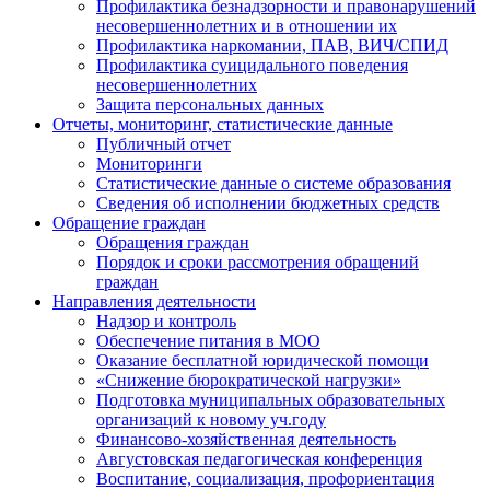
Профилактика безнадзорности и правонарушений
несовершеннолетних и в отношении их
Профилактика наркомании, ПАВ, ВИЧ/СПИД
Профилактика суицидального поведения
несовершеннолетних
Защита персональных данных
Отчеты, мониторинг, статистические данные
Публичный отчет
Мониторинги
Статистические данные о системе образования
Сведения об исполнении бюджетных средств
Обращение граждан
Обращения граждан
Порядок и сроки рассмотрения обращений
граждан
Направления деятельности
Надзор и контроль
Обеспечение питания в МОО
Оказание бесплатной юридической помощи
«Снижение бюрократической нагрузки»
Подготовка муниципальных образовательных
организаций к новому уч.году
Финансово-хозяйственная деятельность
Августовская педагогическая конференция
Воспитание, социализация, профориентация