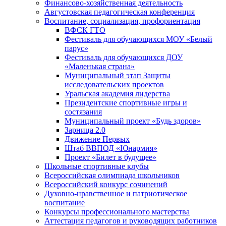
Финансово-хозяйственная деятельность
Августовская педагогическая конференция
Воспитание, социализация, профориентация
ВФСК ГТО
Фестиваль для обучающихся МОУ «Белый
парус»
Фестиваль для обучающихся ДОУ
«Маленькая страна»
Муниципальный этап Защиты
исследовательских проектов
Уральская академия лидерства
Президентские спортивные игры и
состязания
Муниципальный проект «Будь здоров»
Зарница 2.0
Движение Первых
Штаб ВВПОД «Юнармия»
Проект «Билет в будущее»
Школьные спортивные клубы
Всероссийская олимпиада школьников
Всероссийский конкурс сочинений
Духовно-нравственное и патриотическое
воспитание
Конкурсы профессионального мастерства
Аттестация педагогов и руководящих работников