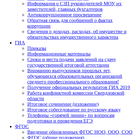
Информация о СЗП руководителей МОУ, их
заместителей, главных бухгалтеров
Антикоррупционное просвещение
Обратная связь для сообщений о фактах
коррупции
Сведения о доходах, расходах, об имуществе и
обязательствах имущественного характера
ГИА
Приказы
Информационные материалы
Сроки и места подачи заявлений на сдачу
государственной итоговой аттестации
Вниманию выпускников прошлых лет,
обучающихся образовательных организаций
среднего профессионального образования!
Получение официальных результатов ГИА 2019
Работа конфликтной комиссии Свердловской
области
Итоговое сочинение (изложение)
Итоговое собеседование по русскому языку
Телефоны «горячей линии» по вопросам
подготовки и проведения ЕГЭ
ФГОС
Введение обновленных ФГОС НОО, ООО, СОО
ФГОС (общие положения)