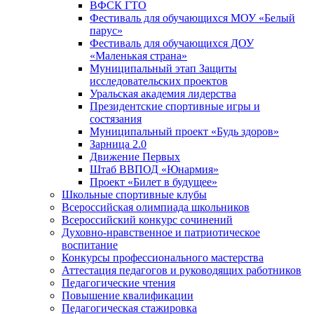
ВФСК ГТО
Фестиваль для обучающихся МОУ «Белый
парус»
Фестиваль для обучающихся ДОУ
«Маленькая страна»
Муниципальный этап Защиты
исследовательских проектов
Уральская академия лидерства
Президентские спортивные игры и
состязания
Муниципальный проект «Будь здоров»
Зарница 2.0
Движение Первых
Штаб ВВПОД «Юнармия»
Проект «Билет в будущее»
Школьные спортивные клубы
Всероссийская олимпиада школьников
Всероссийский конкурс сочинений
Духовно-нравственное и патриотическое
воспитание
Конкурсы профессионального мастерства
Аттестация педагогов и руководящих работников
Педагогические чтения
Повышение квалификации
Педагогическая стажировка