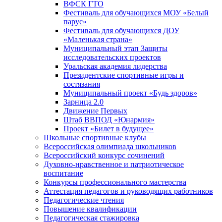
ВФСК ГТО
Фестиваль для обучающихся МОУ «Белый
парус»
Фестиваль для обучающихся ДОУ
«Маленькая страна»
Муниципальный этап Защиты
исследовательских проектов
Уральская академия лидерства
Президентские спортивные игры и
состязания
Муниципальный проект «Будь здоров»
Зарница 2.0
Движение Первых
Штаб ВВПОД «Юнармия»
Проект «Билет в будущее»
Школьные спортивные клубы
Всероссийская олимпиада школьников
Всероссийский конкурс сочинений
Духовно-нравственное и патриотическое
воспитание
Конкурсы профессионального мастерства
Аттестация педагогов и руководящих работников
Педагогические чтения
Повышение квалификации
Педагогическая стажировка