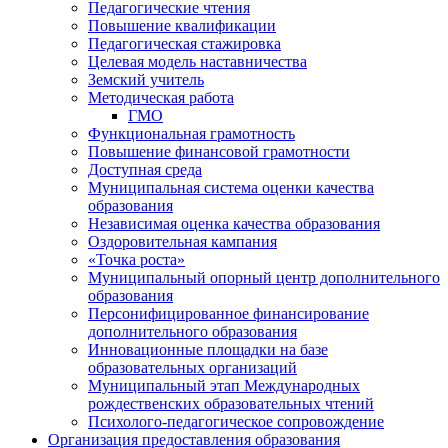
Педагогические чтения
Повышение квалификации
Педагогическая стажировка
Целевая модель наставничества
Земский учитель
Методическая работа
ГМО
Функциональная грамотность
Повышение финансовой грамотности
Доступная среда
Муниципальная система оценки качества
образования
Независимая оценка качества образования
Оздоровительная кампания
«Точка роста»
Муниципальный опорный центр дополнительного
образования
Персонифицированное финансирование
дополнительного образования
Инновационные площадки на базе
образовательных организаций
Муниципальный этап Международных
рождественских образовательных чтений
Психолого-педагогическое сопровождение
Организация предоставления образования