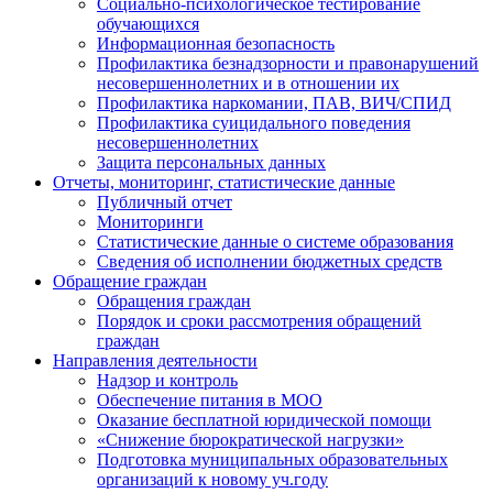
Социально-психологическое тестирование
обучающихся
Информационная безопасность
Профилактика безнадзорности и правонарушений
несовершеннолетних и в отношении их
Профилактика наркомании, ПАВ, ВИЧ/СПИД
Профилактика суицидального поведения
несовершеннолетних
Защита персональных данных
Отчеты, мониторинг, статистические данные
Публичный отчет
Мониторинги
Статистические данные о системе образования
Сведения об исполнении бюджетных средств
Обращение граждан
Обращения граждан
Порядок и сроки рассмотрения обращений
граждан
Направления деятельности
Надзор и контроль
Обеспечение питания в МОО
Оказание бесплатной юридической помощи
«Снижение бюрократической нагрузки»
Подготовка муниципальных образовательных
организаций к новому уч.году