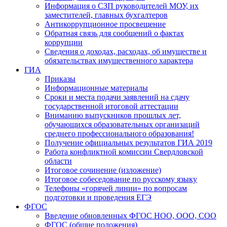
Информация о СЗП руководителей МОУ, их
заместителей, главных бухгалтеров
Антикоррупционное просвещение
Обратная связь для сообщений о фактах
коррупции
Сведения о доходах, расходах, об имуществе и
обязательствах имущественного характера
ГИА
Приказы
Информационные материалы
Сроки и места подачи заявлений на сдачу
государственной итоговой аттестации
Вниманию выпускников прошлых лет,
обучающихся образовательных организаций
среднего профессионального образования!
Получение официальных результатов ГИА 2019
Работа конфликтной комиссии Свердловской
области
Итоговое сочинение (изложение)
Итоговое собеседование по русскому языку
Телефоны «горячей линии» по вопросам
подготовки и проведения ЕГЭ
ФГОС
Введение обновленных ФГОС НОО, ООО, СОО
ФГОС (общие положения)