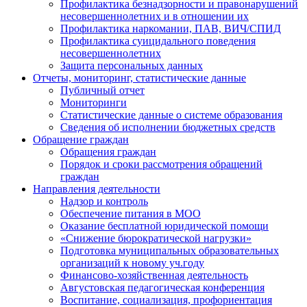
Профилактика безнадзорности и правонарушений
несовершеннолетних и в отношении их
Профилактика наркомании, ПАВ, ВИЧ/СПИД
Профилактика суицидального поведения
несовершеннолетних
Защита персональных данных
Отчеты, мониторинг, статистические данные
Публичный отчет
Мониторинги
Статистические данные о системе образования
Сведения об исполнении бюджетных средств
Обращение граждан
Обращения граждан
Порядок и сроки рассмотрения обращений
граждан
Направления деятельности
Надзор и контроль
Обеспечение питания в МОО
Оказание бесплатной юридической помощи
«Снижение бюрократической нагрузки»
Подготовка муниципальных образовательных
организаций к новому уч.году
Финансово-хозяйственная деятельность
Августовская педагогическая конференция
Воспитание, социализация, профориентация