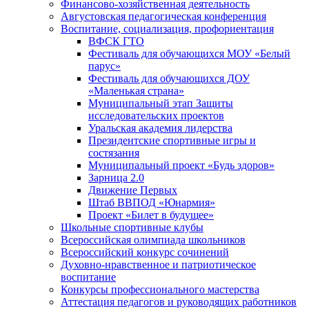
Финансово-хозяйственная деятельность
Августовская педагогическая конференция
Воспитание, социализация, профориентация
ВФСК ГТО
Фестиваль для обучающихся МОУ «Белый
парус»
Фестиваль для обучающихся ДОУ
«Маленькая страна»
Муниципальный этап Защиты
исследовательских проектов
Уральская академия лидерства
Президентские спортивные игры и
состязания
Муниципальный проект «Будь здоров»
Зарница 2.0
Движение Первых
Штаб ВВПОД «Юнармия»
Проект «Билет в будущее»
Школьные спортивные клубы
Всероссийская олимпиада школьников
Всероссийский конкурс сочинений
Духовно-нравственное и патриотическое
воспитание
Конкурсы профессионального мастерства
Аттестация педагогов и руководящих работников