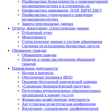
Профилактика безнадзорности и правонарушений
несовершеннолетних и в отношении их
Профилактика наркомании, ПАВ, ВИЧ/СПИД
Профилактика суицидального поведения
несовершеннолетних
Защита персональных данных
Отчеты, мониторинг, статистические данные
Публичный отчет
Мониторинги
Статистические данные о системе образования
Сведения об исполнении бюджетных средств
Обращение граждан
Обращения граждан
Порядок и сроки рассмотрения обращений
граждан
Направления деятельности
Надзор и контроль
Обеспечение питания в МОО
Оказание бесплатной юридической помощи
«Снижение бюрократической нагрузки»
Подготовка муниципальных образовательных
организаций к новому уч.году
Финансово-хозяйственная деятельность
Августовская педагогическая конференция
Воспитание, социализация, профориентация