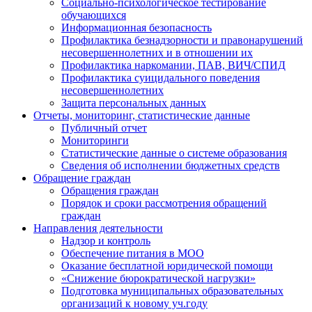
Социально-психологическое тестирование
обучающихся
Информационная безопасность
Профилактика безнадзорности и правонарушений
несовершеннолетних и в отношении их
Профилактика наркомании, ПАВ, ВИЧ/СПИД
Профилактика суицидального поведения
несовершеннолетних
Защита персональных данных
Отчеты, мониторинг, статистические данные
Публичный отчет
Мониторинги
Статистические данные о системе образования
Сведения об исполнении бюджетных средств
Обращение граждан
Обращения граждан
Порядок и сроки рассмотрения обращений
граждан
Направления деятельности
Надзор и контроль
Обеспечение питания в МОО
Оказание бесплатной юридической помощи
«Снижение бюрократической нагрузки»
Подготовка муниципальных образовательных
организаций к новому уч.году