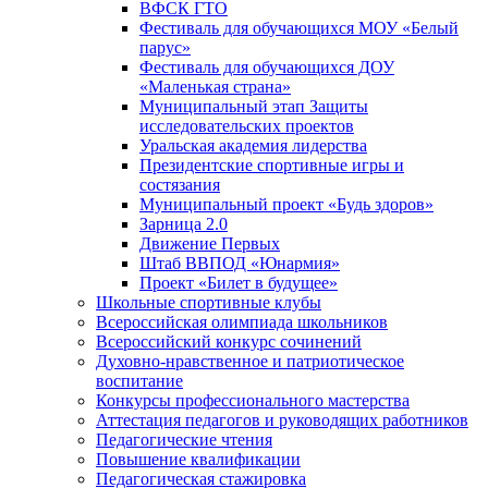
ВФСК ГТО
Фестиваль для обучающихся МОУ «Белый
парус»
Фестиваль для обучающихся ДОУ
«Маленькая страна»
Муниципальный этап Защиты
исследовательских проектов
Уральская академия лидерства
Президентские спортивные игры и
состязания
Муниципальный проект «Будь здоров»
Зарница 2.0
Движение Первых
Штаб ВВПОД «Юнармия»
Проект «Билет в будущее»
Школьные спортивные клубы
Всероссийская олимпиада школьников
Всероссийский конкурс сочинений
Духовно-нравственное и патриотическое
воспитание
Конкурсы профессионального мастерства
Аттестация педагогов и руководящих работников
Педагогические чтения
Повышение квалификации
Педагогическая стажировка