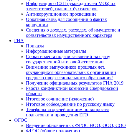
Информация о СЗП руководителей МОУ, их
заместителей, главных бухгалтеров
Антикоррупционное просвещение
Обратная связь для сообщений о фактах
коррупции
Сведения о доходах, расходах, об имуществе и
обязательствах имущественного характера
ГИА
Приказы
Информационные материалы
Сроки и места подачи заявлений на сдачу
государственной итоговой аттестации
Вниманию выпускников прошлых лет,
обучающихся образовательных организаций
среднего профессионального образования!
Получение официальных результатов ГИА 2019
Работа конфликтной комиссии Свердловской
области
Итоговое сочинение (изложение)
Итоговое собеседование по русскому языку
Телефоны «горячей линии» по вопросам
подготовки и проведения ЕГЭ
ФГОС
Введение обновленных ФГОС НОО, ООО, СОО
ФГОС (общие положения)