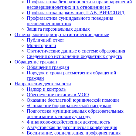
Профилактика безнадзорности и правонарушений
несовершеннолетних и в отношении их
Профилактика наркомании, ПАВ, ВИЧ/СПИД
Профилактика суицидального поведения
несовершеннолетних
Защита персональных данных
Отчеты, мониторинг, статистические данные
Публичный отчет
Мониторинги
Статистические данные о системе образования
Сведения об исполнении бюджетных средств
Обращение граждан
Обращения граждан
Порядок и сроки рассмотрения обращений
граждан
Направления деятельности
Надзор и контроль
Обеспечение питания в МОО
Оказание бесплатной юридической помощи
«Снижение бюрократической нагрузки»
Подготовка муниципальных образовательных
организаций к новому уч.году
Финансово-хозяйственная деятельность
Августовская педагогическая конференция
Воспитание, социализация, профориентация