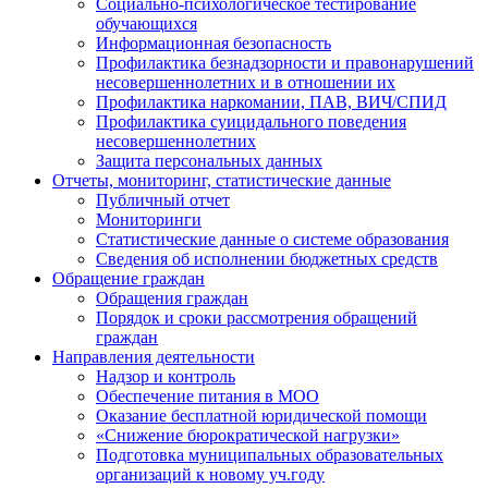
Социально-психологическое тестирование
обучающихся
Информационная безопасность
Профилактика безнадзорности и правонарушений
несовершеннолетних и в отношении их
Профилактика наркомании, ПАВ, ВИЧ/СПИД
Профилактика суицидального поведения
несовершеннолетних
Защита персональных данных
Отчеты, мониторинг, статистические данные
Публичный отчет
Мониторинги
Статистические данные о системе образования
Сведения об исполнении бюджетных средств
Обращение граждан
Обращения граждан
Порядок и сроки рассмотрения обращений
граждан
Направления деятельности
Надзор и контроль
Обеспечение питания в МОО
Оказание бесплатной юридической помощи
«Снижение бюрократической нагрузки»
Подготовка муниципальных образовательных
организаций к новому уч.году