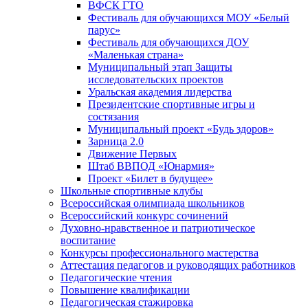
ВФСК ГТО
Фестиваль для обучающихся МОУ «Белый
парус»
Фестиваль для обучающихся ДОУ
«Маленькая страна»
Муниципальный этап Защиты
исследовательских проектов
Уральская академия лидерства
Президентские спортивные игры и
состязания
Муниципальный проект «Будь здоров»
Зарница 2.0
Движение Первых
Штаб ВВПОД «Юнармия»
Проект «Билет в будущее»
Школьные спортивные клубы
Всероссийская олимпиада школьников
Всероссийский конкурс сочинений
Духовно-нравственное и патриотическое
воспитание
Конкурсы профессионального мастерства
Аттестация педагогов и руководящих работников
Педагогические чтения
Повышение квалификации
Педагогическая стажировка