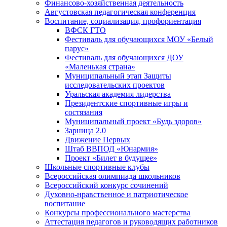
Финансово-хозяйственная деятельность
Августовская педагогическая конференция
Воспитание, социализация, профориентация
ВФСК ГТО
Фестиваль для обучающихся МОУ «Белый
парус»
Фестиваль для обучающихся ДОУ
«Маленькая страна»
Муниципальный этап Защиты
исследовательских проектов
Уральская академия лидерства
Президентские спортивные игры и
состязания
Муниципальный проект «Будь здоров»
Зарница 2.0
Движение Первых
Штаб ВВПОД «Юнармия»
Проект «Билет в будущее»
Школьные спортивные клубы
Всероссийская олимпиада школьников
Всероссийский конкурс сочинений
Духовно-нравственное и патриотическое
воспитание
Конкурсы профессионального мастерства
Аттестация педагогов и руководящих работников