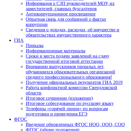
Информация о СЗП руководителей МОУ, их
заместителей, главных бухгалтеров
Антикоррупционное просвещение
Обратная связь для сообщений о фактах
коррупции
Сведения о доходах, расходах, об имуществе и
обязательствах имущественного характера
ГИА
Приказы
Информационные материалы
Сроки и места подачи заявлений на сдачу
государственной итоговой аттестации
Вниманию выпускников прошлых лет,
обучающихся образовательных организаций
среднего профессионального образования!
Получение официальных результатов ГИА 2019
Работа конфликтной комиссии Свердловской
области
Итоговое сочинение (изложение)
Итоговое собеседование по русскому языку
Телефоны «горячей линии» по вопросам
подготовки и проведения ЕГЭ
ФГОС
Введение обновленных ФГОС НОО, ООО, СОО
ФГОС (общие положения)