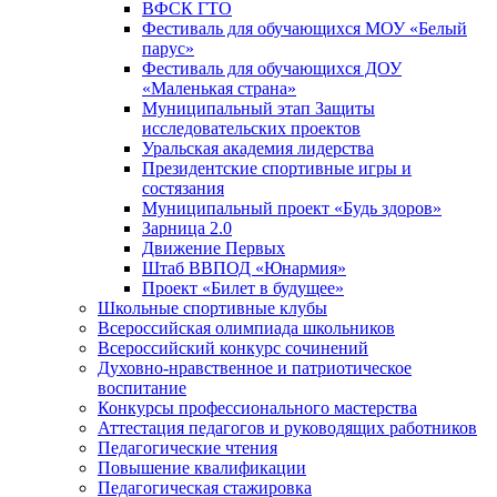
ВФСК ГТО
Фестиваль для обучающихся МОУ «Белый
парус»
Фестиваль для обучающихся ДОУ
«Маленькая страна»
Муниципальный этап Защиты
исследовательских проектов
Уральская академия лидерства
Президентские спортивные игры и
состязания
Муниципальный проект «Будь здоров»
Зарница 2.0
Движение Первых
Штаб ВВПОД «Юнармия»
Проект «Билет в будущее»
Школьные спортивные клубы
Всероссийская олимпиада школьников
Всероссийский конкурс сочинений
Духовно-нравственное и патриотическое
воспитание
Конкурсы профессионального мастерства
Аттестация педагогов и руководящих работников
Педагогические чтения
Повышение квалификации
Педагогическая стажировка