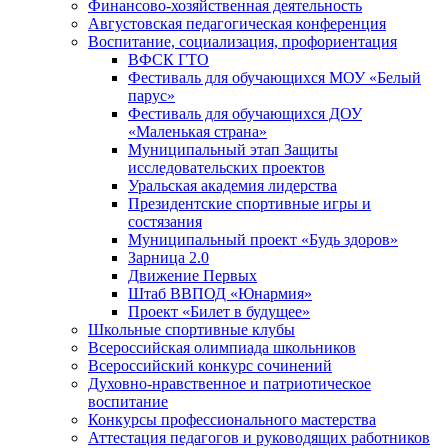
Финансово-хозяйственная деятельность
Августовская педагогическая конференция
Воспитание, социализация, профориентация
ВФСК ГТО
Фестиваль для обучающихся МОУ «Белый
парус»
Фестиваль для обучающихся ДОУ
«Маленькая страна»
Муниципальный этап Защиты
исследовательских проектов
Уральская академия лидерства
Президентские спортивные игры и
состязания
Муниципальный проект «Будь здоров»
Зарница 2.0
Движение Первых
Штаб ВВПОД «Юнармия»
Проект «Билет в будущее»
Школьные спортивные клубы
Всероссийская олимпиада школьников
Всероссийский конкурс сочинений
Духовно-нравственное и патриотическое
воспитание
Конкурсы профессионального мастерства
Аттестация педагогов и руководящих работников