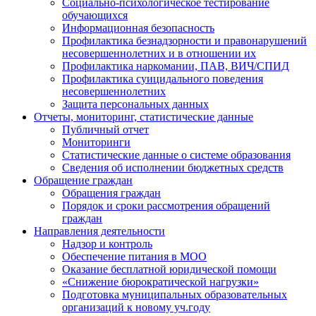
Социально-психологическое тестирование
обучающихся
Информационная безопасность
Профилактика безнадзорности и правонарушений
несовершеннолетних и в отношении их
Профилактика наркомании, ПАВ, ВИЧ/СПИД
Профилактика суицидального поведения
несовершеннолетних
Защита персональных данных
Отчеты, мониторинг, статистические данные
Публичный отчет
Мониторинги
Статистические данные о системе образования
Сведения об исполнении бюджетных средств
Обращение граждан
Обращения граждан
Порядок и сроки рассмотрения обращений
граждан
Направления деятельности
Надзор и контроль
Обеспечение питания в МОО
Оказание бесплатной юридической помощи
«Снижение бюрократической нагрузки»
Подготовка муниципальных образовательных
организаций к новому уч.году