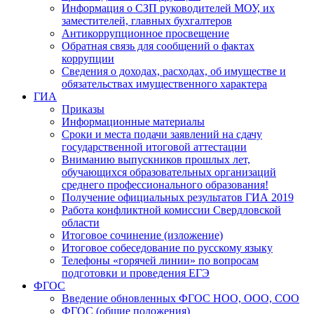
Информация о СЗП руководителей МОУ, их
заместителей, главных бухгалтеров
Антикоррупционное просвещение
Обратная связь для сообщений о фактах
коррупции
Сведения о доходах, расходах, об имуществе и
обязательствах имущественного характера
ГИА
Приказы
Информационные материалы
Сроки и места подачи заявлений на сдачу
государственной итоговой аттестации
Вниманию выпускников прошлых лет,
обучающихся образовательных организаций
среднего профессионального образования!
Получение официальных результатов ГИА 2019
Работа конфликтной комиссии Свердловской
области
Итоговое сочинение (изложение)
Итоговое собеседование по русскому языку
Телефоны «горячей линии» по вопросам
подготовки и проведения ЕГЭ
ФГОС
Введение обновленных ФГОС НОО, ООО, СОО
ФГОС (общие положения)