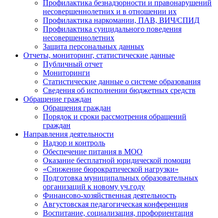
Профилактика безнадзорности и правонарушений
несовершеннолетних и в отношении их
Профилактика наркомании, ПАВ, ВИЧ/СПИД
Профилактика суицидального поведения
несовершеннолетних
Защита персональных данных
Отчеты, мониторинг, статистические данные
Публичный отчет
Мониторинги
Статистические данные о системе образования
Сведения об исполнении бюджетных средств
Обращение граждан
Обращения граждан
Порядок и сроки рассмотрения обращений
граждан
Направления деятельности
Надзор и контроль
Обеспечение питания в МОО
Оказание бесплатной юридической помощи
«Снижение бюрократической нагрузки»
Подготовка муниципальных образовательных
организаций к новому уч.году
Финансово-хозяйственная деятельность
Августовская педагогическая конференция
Воспитание, социализация, профориентация