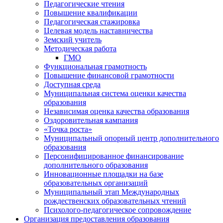
Педагогические чтения
Повышение квалификации
Педагогическая стажировка
Целевая модель наставничества
Земский учитель
Методическая работа
ГМО
Функциональная грамотность
Повышение финансовой грамотности
Доступная среда
Муниципальная система оценки качества
образования
Независимая оценка качества образования
Оздоровительная кампания
«Точка роста»
Муниципальный опорный центр дополнительного
образования
Персонифицированное финансирование
дополнительного образования
Инновационные площадки на базе
образовательных организаций
Муниципальный этап Международных
рождественских образовательных чтений
Психолого-педагогическое сопровождение
Организация предоставления образования