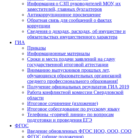
Информация о СЗП руководителей МОУ, их
заместителей, главных бухгалтеров
Антикоррупционное просвещение
Обратная связь для сообщений о фактах
коррупции
Сведения о доходах, расходах, об имуществе и
обязательствах имущественного характера
ГИА
Приказы
Информационные материалы
Сроки и места подачи заявлений на сдачу
государственной итоговой аттестации
Вниманию выпускников прошлых лет,
обучающихся образовательных организаций
среднего профессионального образования!
Получение официальных результатов ГИА 2019
Работа конфликтной комиссии Свердловской
области
Итоговое сочинение (изложение)
Итоговое собеседование по русскому языку
Телефоны «горячей линии» по вопросам
подготовки и проведения ЕГЭ
ФГОС
Введение обновленных ФГОС НОО, ООО, СОО
ФГОС (общие положения)