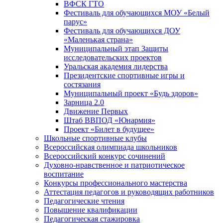
ВФСК ГТО
Фестиваль для обучающихся МОУ «Белый
парус»
Фестиваль для обучающихся ДОУ
«Маленькая страна»
Муниципальный этап Защиты
исследовательских проектов
Уральская академия лидерства
Президентские спортивные игры и
состязания
Муниципальный проект «Будь здоров»
Зарница 2.0
Движение Первых
Штаб ВВПОД «Юнармия»
Проект «Билет в будущее»
Школьные спортивные клубы
Всероссийская олимпиада школьников
Всероссийский конкурс сочинений
Духовно-нравственное и патриотическое
воспитание
Конкурсы профессионального мастерства
Аттестация педагогов и руководящих работников
Педагогические чтения
Повышение квалификации
Педагогическая стажировка