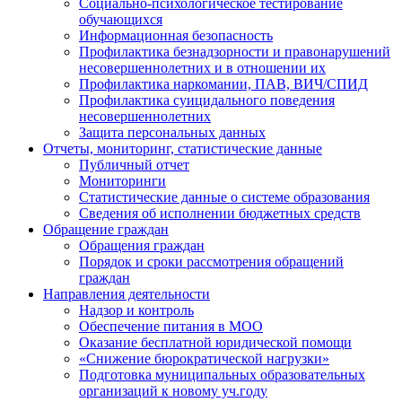
Социально-психологическое тестирование
обучающихся
Информационная безопасность
Профилактика безнадзорности и правонарушений
несовершеннолетних и в отношении их
Профилактика наркомании, ПАВ, ВИЧ/СПИД
Профилактика суицидального поведения
несовершеннолетних
Защита персональных данных
Отчеты, мониторинг, статистические данные
Публичный отчет
Мониторинги
Статистические данные о системе образования
Сведения об исполнении бюджетных средств
Обращение граждан
Обращения граждан
Порядок и сроки рассмотрения обращений
граждан
Направления деятельности
Надзор и контроль
Обеспечение питания в МОО
Оказание бесплатной юридической помощи
«Снижение бюрократической нагрузки»
Подготовка муниципальных образовательных
организаций к новому уч.году