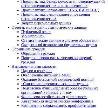
Профилактика безнадзорности и правонарушений
несовершеннолетних и в отношении их
Профилактика наркомании, ПАВ, ВИЧ/СПИД
Профилактика суицидального поведения
несовершеннолетних
Защита персональных данных
Отчеты, мониторинг, статистические данные
Публичный отчет
Мониторинги
Статистические данные о системе образования
Сведения об исполнении бюджетных средств
Обращение граждан
Обращения граждан
Порядок и сроки рассмотрения обращений
граждан
Направления деятельности
Надзор и контроль
Обеспечение питания в МОО
Оказание бесплатной юридической помощи
«Снижение бюрократической нагрузки»
Подготовка муниципальных образовательных
организаций к новому уч.году
Финансово-хозяйственная деятельность
Августовская педагогическая конференция
Воспитание, социализация, профориентация