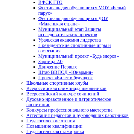
ВФСК ГТО
Фестиваль для обучающихся МОУ «Белый
парус»
Фестиваль для обучающихся ДОУ
«Маленькая страна»
Муниципальный этап Защиты
исследовательских проектов
Уральская академия лидерства
Президентские спортивные игры и
состязания
Муниципальный проект «Будь здоров»
Зарница 2.0
Движение Первых
Штаб ВВПОД «Юнармия»
Проект «Билет в будущее»
Школьные спортивные клубы
Всероссийская олимпиада школьников
Всероссийский конкурс сочинений
Духовно-нравственное и патриотическое
воспитание
Конкурсы профессионального мастерства
Аттестация педагогов и руководящих работников
Педагогические чтения
Повышение квалификации
Педагогическая стажировка