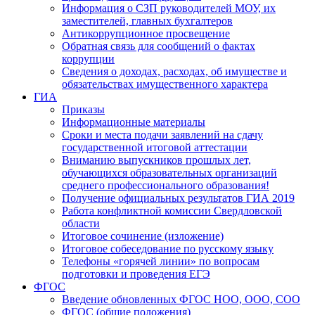
Информация о СЗП руководителей МОУ, их
заместителей, главных бухгалтеров
Антикоррупционное просвещение
Обратная связь для сообщений о фактах
коррупции
Сведения о доходах, расходах, об имуществе и
обязательствах имущественного характера
ГИА
Приказы
Информационные материалы
Сроки и места подачи заявлений на сдачу
государственной итоговой аттестации
Вниманию выпускников прошлых лет,
обучающихся образовательных организаций
среднего профессионального образования!
Получение официальных результатов ГИА 2019
Работа конфликтной комиссии Свердловской
области
Итоговое сочинение (изложение)
Итоговое собеседование по русскому языку
Телефоны «горячей линии» по вопросам
подготовки и проведения ЕГЭ
ФГОС
Введение обновленных ФГОС НОО, ООО, СОО
ФГОС (общие положения)