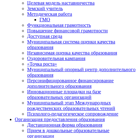
Целевая модель наставничества
Земский учитель
Методическая работа
ГМО
Функциональная грамотность
Повышение финансовой грамотности
Доступная среда
Муниципальная система оценки качества
образования
Независимая оценка качества образования
Оздоровительная кампания
«Точка роста»
Муниципальный опорный центр дополнительного
образования
Персонифицированное финансирование
дополнительного образования
Инновационные площадки на базе
образовательных организаций
Муниципальный этап Международных
рождественских образовательных чтений
Психолого-педагогическое сопровождение
Организация предоставления образования
Дистанционная форма образования
Прием в дошкольные образовательные
организации