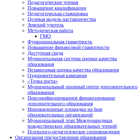
Педагогические чтения
Повышение квалификации
Педагогическая стажировка
Целевая модель наставничества
Земский учитель
Методическая работа
ГМО
Функциональная грамотность
Повышение финансовой грамотности
Доступная среда
Муниципальная система оценки качества
образования
Независимая оценка качества образования
Оздоровительная кампания
«Точка роста»
Муниципальный опорный центр дополнительного
образования
Персонифицированное финансирование
дополнительного образования
Инновационные площадки на базе
образовательных организаций
Муниципальный этап Международных
рождественских образовательных чтений
Психолого-педагогическое сопровождение
Организация предоставления образования