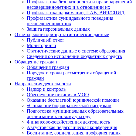
Профилактика безнадзорности и правонарушений
несовершеннолетних и в отношении их
Профилактика наркомании, ПАВ, ВИЧ/СПИД
Профилактика суицидального поведения
несовершеннолетних
Защита персональных данных
Отчеты, мониторинг, статистические данные
Публичный отчет
Мониторинги
Статистические данные о системе образования
Сведения об исполнении бюджетных средств
Обращение граждан
Обращения граждан
Порядок и сроки рассмотрения обращений
граждан
Направления деятельности
Надзор и контроль
Обеспечение питания в МОО
Оказание бесплатной юридической помощи
«Снижение бюрократической нагрузки»
Подготовка муниципальных образовательных
организаций к новому уч.году
Финансово-хозяйственная деятельность
Августовская педагогическая конференция
Воспитание, социализация, профориентация