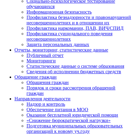
Социально-психологическое тестирование
обучающихся
Информационная безопасность
Профилактика безнадзорности и правонарушений
несовершеннолетних и в отношении их
Профилактика наркомании, ПАВ, ВИЧ/СПИД
Профилактика суицидального поведения
несовершеннолетних
Защита персональных данных
Отчеты, мониторинг, статистические данные
Публичный отчет
Мониторинги
Статистические данные о системе образования
Сведения об исполнении бюджетных средств
Обращение граждан
Обращения граждан
Порядок и сроки рассмотрения обращений
граждан
Направления деятельности
Надзор и контроль
Обеспечение питания в МОО
Оказание бесплатной юридической помощи
«Снижение бюрократической нагрузки»
Подготовка муниципальных образовательных
организаций к новому уч.году