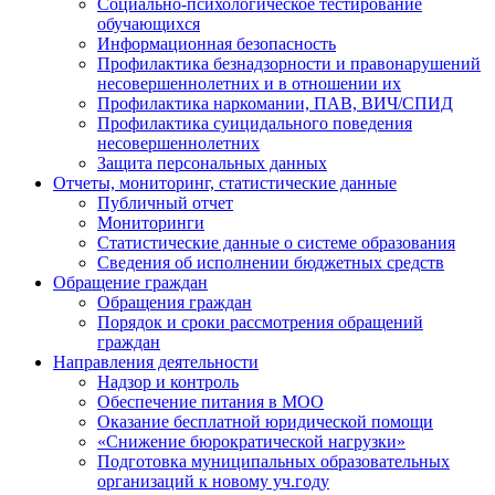
Социально-психологическое тестирование
обучающихся
Информационная безопасность
Профилактика безнадзорности и правонарушений
несовершеннолетних и в отношении их
Профилактика наркомании, ПАВ, ВИЧ/СПИД
Профилактика суицидального поведения
несовершеннолетних
Защита персональных данных
Отчеты, мониторинг, статистические данные
Публичный отчет
Мониторинги
Статистические данные о системе образования
Сведения об исполнении бюджетных средств
Обращение граждан
Обращения граждан
Порядок и сроки рассмотрения обращений
граждан
Направления деятельности
Надзор и контроль
Обеспечение питания в МОО
Оказание бесплатной юридической помощи
«Снижение бюрократической нагрузки»
Подготовка муниципальных образовательных
организаций к новому уч.году