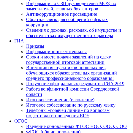
Информация о СЗП руководителей МОУ, их
заместителей, главных бухгалтеров
Антикоррупционное просвещение
Обратная связь для сообщений о фактах
коррупции
Сведения о доходах, расходах, об имуществе и
обязательствах имущественного характера
ГИА
Приказы
Информационные материалы
Сроки и места подачи заявлений на сдачу
государственной итоговой аттестации
Вниманию выпускников прошлых лет,
обучающихся образовательных организаций
среднего профессионального образования!
Получение официальных результатов ГИА 2019
Работа конфликтной комиссии Свердловской
области
Итоговое сочинение (изложение)
Итоговое собеседование по русскому языку
Телефоны «горячей линии» по вопросам
подготовки и проведения ЕГЭ
ФГОС
Введение обновленных ФГОС НОО, ООО, СОО
ФГОС (общие положения)