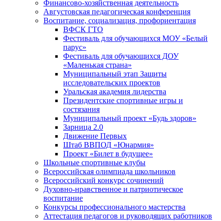
Финансово-хозяйственная деятельность
Августовская педагогическая конференция
Воспитание, социализация, профориентация
ВФСК ГТО
Фестиваль для обучающихся МОУ «Белый
парус»
Фестиваль для обучающихся ДОУ
«Маленькая страна»
Муниципальный этап Защиты
исследовательских проектов
Уральская академия лидерства
Президентские спортивные игры и
состязания
Муниципальный проект «Будь здоров»
Зарница 2.0
Движение Первых
Штаб ВВПОД «Юнармия»
Проект «Билет в будущее»
Школьные спортивные клубы
Всероссийская олимпиада школьников
Всероссийский конкурс сочинений
Духовно-нравственное и патриотическое
воспитание
Конкурсы профессионального мастерства
Аттестация педагогов и руководящих работников