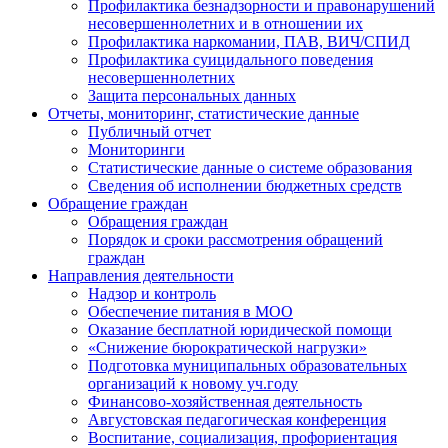
Профилактика безнадзорности и правонарушений
несовершеннолетних и в отношении их
Профилактика наркомании, ПАВ, ВИЧ/СПИД
Профилактика суицидального поведения
несовершеннолетних
Защита персональных данных
Отчеты, мониторинг, статистические данные
Публичный отчет
Мониторинги
Статистические данные о системе образования
Сведения об исполнении бюджетных средств
Обращение граждан
Обращения граждан
Порядок и сроки рассмотрения обращений
граждан
Направления деятельности
Надзор и контроль
Обеспечение питания в МОО
Оказание бесплатной юридической помощи
«Снижение бюрократической нагрузки»
Подготовка муниципальных образовательных
организаций к новому уч.году
Финансово-хозяйственная деятельность
Августовская педагогическая конференция
Воспитание, социализация, профориентация