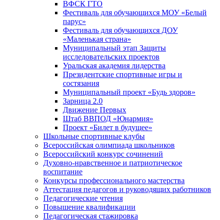
ВФСК ГТО
Фестиваль для обучающихся МОУ «Белый
парус»
Фестиваль для обучающихся ДОУ
«Маленькая страна»
Муниципальный этап Защиты
исследовательских проектов
Уральская академия лидерства
Президентские спортивные игры и
состязания
Муниципальный проект «Будь здоров»
Зарница 2.0
Движение Первых
Штаб ВВПОД «Юнармия»
Проект «Билет в будущее»
Школьные спортивные клубы
Всероссийская олимпиада школьников
Всероссийский конкурс сочинений
Духовно-нравственное и патриотическое
воспитание
Конкурсы профессионального мастерства
Аттестация педагогов и руководящих работников
Педагогические чтения
Повышение квалификации
Педагогическая стажировка