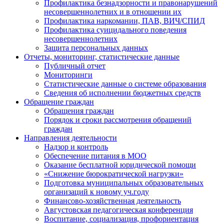
Профилактика безнадзорности и правонарушений
несовершеннолетних и в отношении их
Профилактика наркомании, ПАВ, ВИЧ/СПИД
Профилактика суицидального поведения
несовершеннолетних
Защита персональных данных
Отчеты, мониторинг, статистические данные
Публичный отчет
Мониторинги
Статистические данные о системе образования
Сведения об исполнении бюджетных средств
Обращение граждан
Обращения граждан
Порядок и сроки рассмотрения обращений
граждан
Направления деятельности
Надзор и контроль
Обеспечение питания в МОО
Оказание бесплатной юридической помощи
«Снижение бюрократической нагрузки»
Подготовка муниципальных образовательных
организаций к новому уч.году
Финансово-хозяйственная деятельность
Августовская педагогическая конференция
Воспитание, социализация, профориентация