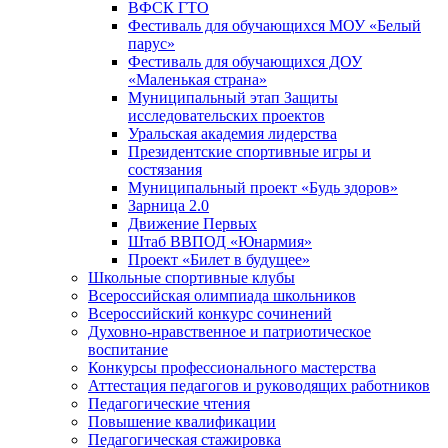
ВФСК ГТО
Фестиваль для обучающихся МОУ «Белый
парус»
Фестиваль для обучающихся ДОУ
«Маленькая страна»
Муниципальный этап Защиты
исследовательских проектов
Уральская академия лидерства
Президентские спортивные игры и
состязания
Муниципальный проект «Будь здоров»
Зарница 2.0
Движение Первых
Штаб ВВПОД «Юнармия»
Проект «Билет в будущее»
Школьные спортивные клубы
Всероссийская олимпиада школьников
Всероссийский конкурс сочинений
Духовно-нравственное и патриотическое
воспитание
Конкурсы профессионального мастерства
Аттестация педагогов и руководящих работников
Педагогические чтения
Повышение квалификации
Педагогическая стажировка