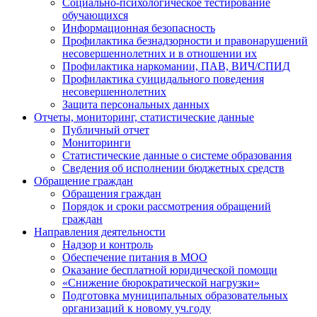
Социально-психологическое тестирование
обучающихся
Информационная безопасность
Профилактика безнадзорности и правонарушений
несовершеннолетних и в отношении их
Профилактика наркомании, ПАВ, ВИЧ/СПИД
Профилактика суицидального поведения
несовершеннолетних
Защита персональных данных
Отчеты, мониторинг, статистические данные
Публичный отчет
Мониторинги
Статистические данные о системе образования
Сведения об исполнении бюджетных средств
Обращение граждан
Обращения граждан
Порядок и сроки рассмотрения обращений
граждан
Направления деятельности
Надзор и контроль
Обеспечение питания в МОО
Оказание бесплатной юридической помощи
«Снижение бюрократической нагрузки»
Подготовка муниципальных образовательных
организаций к новому уч.году