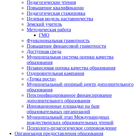
Педагогические чтения
Повышение квалификации
Педагогическая стажировка
Целевая модель наставничества
Земский учитель
Методическая работа
ГМО
Функциональная грамотность
Повышение финансовой грамотности
Доступная среда
Муниципальная система оценки качества
образования
Независимая оценка качества образования
Оздоровительная кампания
«Точка роста»
Муниципальный опорный центр дополнительного
образования
Персонифицированное финансирование
дополнительного образования
Инновационные площадки на базе
образовательных организаций
Муниципальный этап Международных
рождественских образовательных чтений
Психолого-педагогическое сопровождение
Организация предоставления образования