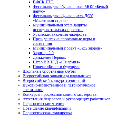
ВФСК ГТО
Фестиваль для обучающихся МОУ «Белый
парус»
Фестиваль для обучающихся ДОУ
«Маленькая страна»
Муниципальный этап Защиты
исследовательских проектов
Уральская академия лидерства
Президентские спортивные игры и
состязания
Муниципальный проект «Будь здоров»
Зарница 2.0
Движение Первых
Штаб ВВПОД «Юнармия»
Проект «Билет в будущее»
Школьные спортивные клубы
Всероссийская олимпиада школьников
Всероссийский конкурс сочинений
Духовно-нравственное и патриотическое
воспитание
Конкурсы профессионального мастерства
Аттестация педагогов и руководящих работников
Педагогические чтения
Повышение квалификации
Педагогическая стажировка