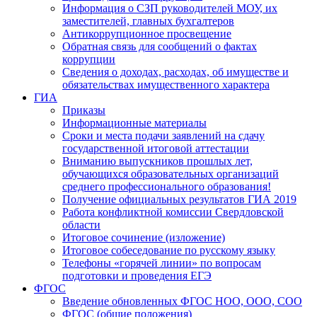
Информация о СЗП руководителей МОУ, их
заместителей, главных бухгалтеров
Антикоррупционное просвещение
Обратная связь для сообщений о фактах
коррупции
Сведения о доходах, расходах, об имуществе и
обязательствах имущественного характера
ГИА
Приказы
Информационные материалы
Сроки и места подачи заявлений на сдачу
государственной итоговой аттестации
Вниманию выпускников прошлых лет,
обучающихся образовательных организаций
среднего профессионального образования!
Получение официальных результатов ГИА 2019
Работа конфликтной комиссии Свердловской
области
Итоговое сочинение (изложение)
Итоговое собеседование по русскому языку
Телефоны «горячей линии» по вопросам
подготовки и проведения ЕГЭ
ФГОС
Введение обновленных ФГОС НОО, ООО, СОО
ФГОС (общие положения)