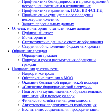
Профилактика безнадзорности и правонарушений
несовершеннолетних и в отношении их
Профилактика наркомании, ПАВ, ВИЧ/СПИД
Профилактика суицидального поведения
несовершеннолетних
Защита персональных данных
Отчеты, мониторинг, статистические данные
Публичный отчет
Мониторинги
Статистические данные о системе образования
Сведения об исполнении бюджетных средств
Обращение граждан
Обращения граждан
Порядок и сроки рассмотрения обращений
граждан
Направления деятельности
Надзор и контроль
Обеспечение питания в МОО
Оказание бесплатной юридической помощи
«Снижение бюрократической нагрузки»
Подготовка муниципальных образовательных
организаций к новому уч.году
Финансово-хозяйственная деятельность
Августовская педагогическая конференция
Воспитание, социализация, профориентация