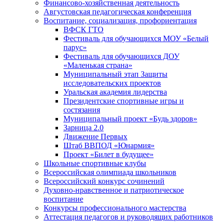
Финансово-хозяйственная деятельность
Августовская педагогическая конференция
Воспитание, социализация, профориентация
ВФСК ГТО
Фестиваль для обучающихся МОУ «Белый
парус»
Фестиваль для обучающихся ДОУ
«Маленькая страна»
Муниципальный этап Защиты
исследовательских проектов
Уральская академия лидерства
Президентские спортивные игры и
состязания
Муниципальный проект «Будь здоров»
Зарница 2.0
Движение Первых
Штаб ВВПОД «Юнармия»
Проект «Билет в будущее»
Школьные спортивные клубы
Всероссийская олимпиада школьников
Всероссийский конкурс сочинений
Духовно-нравственное и патриотическое
воспитание
Конкурсы профессионального мастерства
Аттестация педагогов и руководящих работников