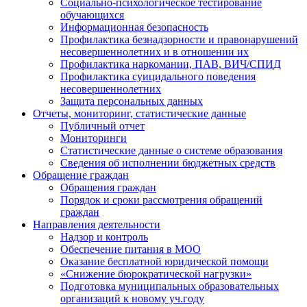
Социально-психологическое тестирование
обучающихся
Информационная безопасность
Профилактика безнадзорности и правонарушений
несовершеннолетних и в отношении их
Профилактика наркомании, ПАВ, ВИЧ/СПИД
Профилактика суицидального поведения
несовершеннолетних
Защита персональных данных
Отчеты, мониторинг, статистические данные
Публичный отчет
Мониторинги
Статистические данные о системе образования
Сведения об исполнении бюджетных средств
Обращение граждан
Обращения граждан
Порядок и сроки рассмотрения обращений
граждан
Направления деятельности
Надзор и контроль
Обеспечение питания в МОО
Оказание бесплатной юридической помощи
«Снижение бюрократической нагрузки»
Подготовка муниципальных образовательных
организаций к новому уч.году