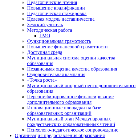
Педагогические чтения
Повышение квалификации
Педагогическая стажировка
Целевая модель наставничества
Земский учитель
Методическая работа
ГМО
Функциональная грамотность
Повышение финансовой грамотности
Доступная среда
Муниципальная система оценки качества
образования
Независимая оценка качества образования
Оздоровительная кампания
«Точка роста»
Муниципальный опорный центр дополнительного
образования
Персонифицированное финансирование
дополнительного образования
Инновационные площадки на базе
образовательных организаций
Муниципальный этап Международных
рождественских образовательных чтений
Психолого-педагогическое сопровождение
Организация предоставления образования