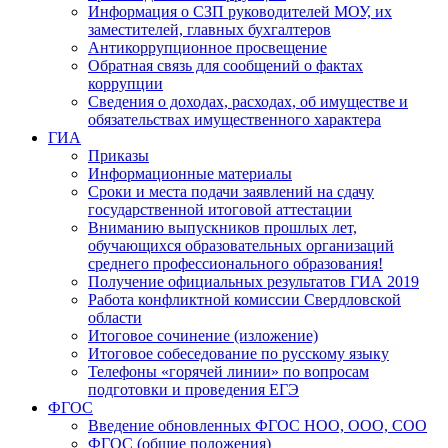
Информация о СЗП руководителей МОУ, их
заместителей, главных бухгалтеров
Антикоррупционное просвещение
Обратная связь для сообщений о фактах
коррупции
Сведения о доходах, расходах, об имуществе и
обязательствах имущественного характера
ГИА
Приказы
Информационные материалы
Сроки и места подачи заявлений на сдачу
государственной итоговой аттестации
Вниманию выпускников прошлых лет,
обучающихся образовательных организаций
среднего профессионального образования!
Получение официальных результатов ГИА 2019
Работа конфликтной комиссии Свердловской
области
Итоговое сочинение (изложение)
Итоговое собеседование по русскому языку
Телефоны «горячей линии» по вопросам
подготовки и проведения ЕГЭ
ФГОС
Введение обновленных ФГОС НОО, ООО, СОО
ФГОС (общие положения)