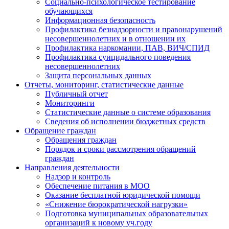
Социально-психологическое тестирование
обучающихся
Информационная безопасность
Профилактика безнадзорности и правонарушений
несовершеннолетних и в отношении их
Профилактика наркомании, ПАВ, ВИЧ/СПИД
Профилактика суицидального поведения
несовершеннолетних
Защита персональных данных
Отчеты, мониторинг, статистические данные
Публичный отчет
Мониторинги
Статистические данные о системе образования
Сведения об исполнении бюджетных средств
Обращение граждан
Обращения граждан
Порядок и сроки рассмотрения обращений
граждан
Направления деятельности
Надзор и контроль
Обеспечение питания в МОО
Оказание бесплатной юридической помощи
«Снижение бюрократической нагрузки»
Подготовка муниципальных образовательных
организаций к новому уч.году