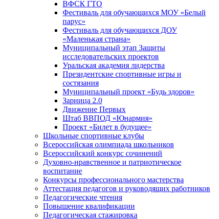
ВФСК ГТО
Фестиваль для обучающихся МОУ «Белый
парус»
Фестиваль для обучающихся ДОУ
«Маленькая страна»
Муниципальный этап Защиты
исследовательских проектов
Уральская академия лидерства
Президентские спортивные игры и
состязания
Муниципальный проект «Будь здоров»
Зарница 2.0
Движение Первых
Штаб ВВПОД «Юнармия»
Проект «Билет в будущее»
Школьные спортивные клубы
Всероссийская олимпиада школьников
Всероссийский конкурс сочинений
Духовно-нравственное и патриотическое
воспитание
Конкурсы профессионального мастерства
Аттестация педагогов и руководящих работников
Педагогические чтения
Повышение квалификации
Педагогическая стажировка