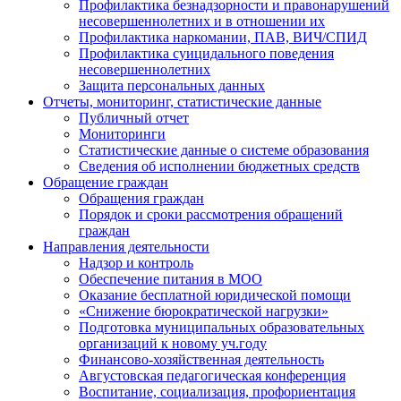
Профилактика безнадзорности и правонарушений
несовершеннолетних и в отношении их
Профилактика наркомании, ПАВ, ВИЧ/СПИД
Профилактика суицидального поведения
несовершеннолетних
Защита персональных данных
Отчеты, мониторинг, статистические данные
Публичный отчет
Мониторинги
Статистические данные о системе образования
Сведения об исполнении бюджетных средств
Обращение граждан
Обращения граждан
Порядок и сроки рассмотрения обращений
граждан
Направления деятельности
Надзор и контроль
Обеспечение питания в МОО
Оказание бесплатной юридической помощи
«Снижение бюрократической нагрузки»
Подготовка муниципальных образовательных
организаций к новому уч.году
Финансово-хозяйственная деятельность
Августовская педагогическая конференция
Воспитание, социализация, профориентация