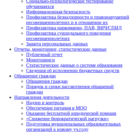
Социально-психологическое тестирование
обучающихся
Информационная безопасность
Профилактика безнадзорности и правонарушений
несовершеннолетних и в отношении их
Профилактика наркомании, ПАВ, ВИЧ/СПИД
Профилактика суицидального поведения
несовершеннолетних
Защита персональных данных
Отчеты, мониторинг, статистические данные
Публичный отчет
Мониторинги
Статистические данные о системе образования
Сведения об исполнении бюджетных средств
Обращение граждан
Обращения граждан
Порядок и сроки рассмотрения обращений
граждан
Направления деятельности
Надзор и контроль
Обеспечение питания в МОО
Оказание бесплатной юридической помощи
«Снижение бюрократической нагрузки»
Подготовка муниципальных образовательных
организаций к новому уч.году