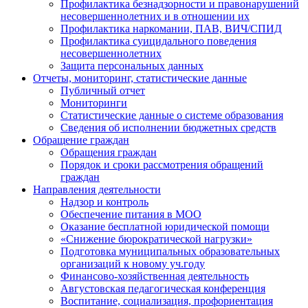
Профилактика безнадзорности и правонарушений
несовершеннолетних и в отношении их
Профилактика наркомании, ПАВ, ВИЧ/СПИД
Профилактика суицидального поведения
несовершеннолетних
Защита персональных данных
Отчеты, мониторинг, статистические данные
Публичный отчет
Мониторинги
Статистические данные о системе образования
Сведения об исполнении бюджетных средств
Обращение граждан
Обращения граждан
Порядок и сроки рассмотрения обращений
граждан
Направления деятельности
Надзор и контроль
Обеспечение питания в МОО
Оказание бесплатной юридической помощи
«Снижение бюрократической нагрузки»
Подготовка муниципальных образовательных
организаций к новому уч.году
Финансово-хозяйственная деятельность
Августовская педагогическая конференция
Воспитание, социализация, профориентация