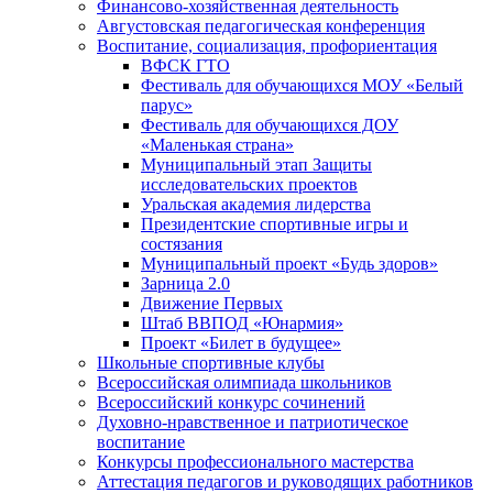
Финансово-хозяйственная деятельность
Августовская педагогическая конференция
Воспитание, социализация, профориентация
ВФСК ГТО
Фестиваль для обучающихся МОУ «Белый
парус»
Фестиваль для обучающихся ДОУ
«Маленькая страна»
Муниципальный этап Защиты
исследовательских проектов
Уральская академия лидерства
Президентские спортивные игры и
состязания
Муниципальный проект «Будь здоров»
Зарница 2.0
Движение Первых
Штаб ВВПОД «Юнармия»
Проект «Билет в будущее»
Школьные спортивные клубы
Всероссийская олимпиада школьников
Всероссийский конкурс сочинений
Духовно-нравственное и патриотическое
воспитание
Конкурсы профессионального мастерства
Аттестация педагогов и руководящих работников