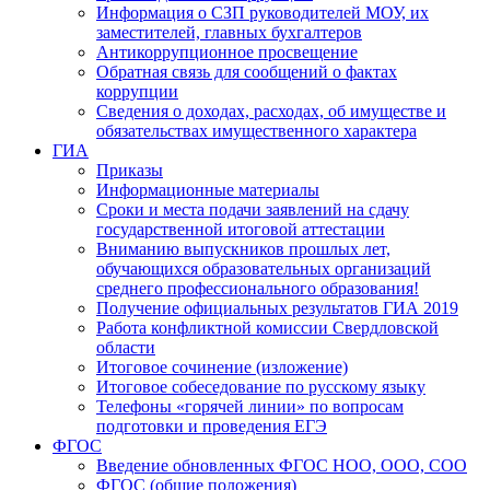
Информация о СЗП руководителей МОУ, их
заместителей, главных бухгалтеров
Антикоррупционное просвещение
Обратная связь для сообщений о фактах
коррупции
Сведения о доходах, расходах, об имуществе и
обязательствах имущественного характера
ГИА
Приказы
Информационные материалы
Сроки и места подачи заявлений на сдачу
государственной итоговой аттестации
Вниманию выпускников прошлых лет,
обучающихся образовательных организаций
среднего профессионального образования!
Получение официальных результатов ГИА 2019
Работа конфликтной комиссии Свердловской
области
Итоговое сочинение (изложение)
Итоговое собеседование по русскому языку
Телефоны «горячей линии» по вопросам
подготовки и проведения ЕГЭ
ФГОС
Введение обновленных ФГОС НОО, ООО, СОО
ФГОС (общие положения)