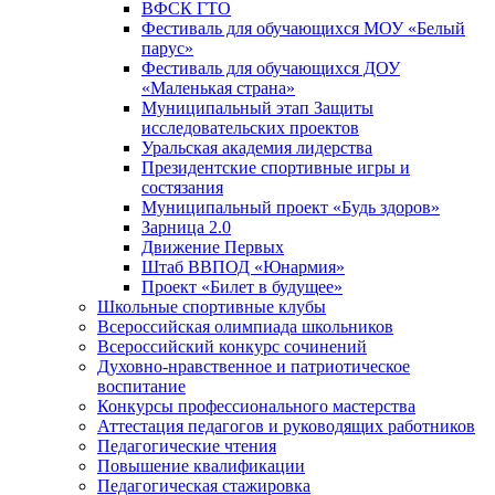
ВФСК ГТО
Фестиваль для обучающихся МОУ «Белый
парус»
Фестиваль для обучающихся ДОУ
«Маленькая страна»
Муниципальный этап Защиты
исследовательских проектов
Уральская академия лидерства
Президентские спортивные игры и
состязания
Муниципальный проект «Будь здоров»
Зарница 2.0
Движение Первых
Штаб ВВПОД «Юнармия»
Проект «Билет в будущее»
Школьные спортивные клубы
Всероссийская олимпиада школьников
Всероссийский конкурс сочинений
Духовно-нравственное и патриотическое
воспитание
Конкурсы профессионального мастерства
Аттестация педагогов и руководящих работников
Педагогические чтения
Повышение квалификации
Педагогическая стажировка