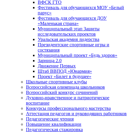
ВФСК ГТО
Фестиваль для обучающихся МОУ «Белый
парус»
Фестиваль для обучающихся ДОУ
«Маленькая страна»
Муниципальный этап Защиты
исследовательских проектов
Уральская академия лидерства
Президентские спортивные игры и
состязания
Муниципальный проект «Будь здоров»
Зарница 2.0
Движение Первых
Штаб ВВПОД «Юнармия»
Проект «Билет в будущее»
Школьные спортивные клубы
Всероссийская олимпиада школьников
Всероссийский конкурс сочинений
Духовно-нравственное и патриотическое
воспитание
Конкурсы профессионального мастерства
Аттестация педагогов и руководящих работников
Педагогические чтения
Повышение квалификации
Педагогическая стажировка