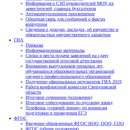
Информация о СЗП руководителей МОУ, их
заместителей, главных бухгалтеров
Антикоррупционное просвещение
Обратная связь для сообщений о фактах
коррупции
Сведения о доходах, расходах, об имуществе и
обязательствах имущественного характера
ГИА
Приказы
Информационные материалы
Сроки и места подачи заявлений на сдачу
государственной итоговой аттестации
Вниманию выпускников прошлых лет,
обучающихся образовательных организаций
среднего профессионального образования!
Получение официальных результатов ГИА 2019
Работа конфликтной комиссии Свердловской
области
Итоговое сочинение (изложение)
Итоговое собеседование по русскому языку
Телефоны «горячей линии» по вопросам
подготовки и проведения ЕГЭ
ФГОС
Введение обновленных ФГОС НОО, ООО, СОО
ФГОС (общие положения)