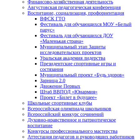
Финансово-хозяйственная деятельность
Августовская педагогическая конференция
Воспитание, социализация, профориентация
ВФСК ГТО
Фестиваль для обучающихся МОУ «Белый
парус»
Фестиваль для обучающихся ДОУ
«Маленькая страна»
Муниципальный этап Защиты
исследовательских проектов
Уральская академия лидерства
Президентские спортивные игры и
состязания
Муниципальный проект «Будь здоров»
Зарница 2.0
Движение Первых
Штаб ВВПОД «Юнармия»
Проект «Билет в будущее»
Школьные спортивные клубы
Всероссийская олимпиада школьников
Всероссийский конкурс сочинений
Духовно-нравственное и патриотическое
воспитание
Конкурсы профессионального мастерства
Аттестация педагогов и руководящих работников