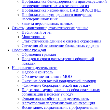
Профилактика безнадзорности и правонарушений
несовершеннолетних и в отношении их
Профилактика наркомании, ПАВ, ВИЧ/СПИД
Профилактика суицидального поведения
несовершеннолетних
Защита персональных данных
Отчеты, мониторинг, статистические данные
Публичный отчет
Мониторинги
Статистические данные о системе образования
Сведения об исполнении бюджетных средств
Обращение граждан
Обращения граждан
Порядок и сроки рассмотрения обращений
граждан
Направления деятельности
Надзор и контроль
Обеспечение питания в МОО
Оказание бесплатной юридической помощи
«Снижение бюрократической нагрузки»
Подготовка муниципальных образовательных
организаций к новому уч.году
Финансово-хозяйственная деятельность
Августовская педагогическая конференция
Воспитание, социализация, профориентация