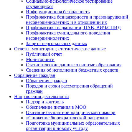
Социально-психологическое тестирование
обучающихся
Информационная безопасность
Профилактика безнадзорности и правонарушений
несовершеннолетних и в отношении их
Профилактика наркомании, ПАВ, ВИЧ/СПИД
Профилактика суицидального поведения
несовершеннолетних
Защита персональных данных
Отчеты, мониторинг, статистические данные
Публичный отчет
Мониторинги
Статистические данные о системе образования
Сведения об исполнении бюджетных средств
Обращение граждан
Обращения граждан
Порядок и сроки рассмотрения обращений
граждан
Направления деятельности
Надзор и контроль
Обеспечение питания в МОО
Оказание бесплатной юридической помощи
«Снижение бюрократической нагрузки»
Подготовка муниципальных образовательных
организаций к новому уч.году