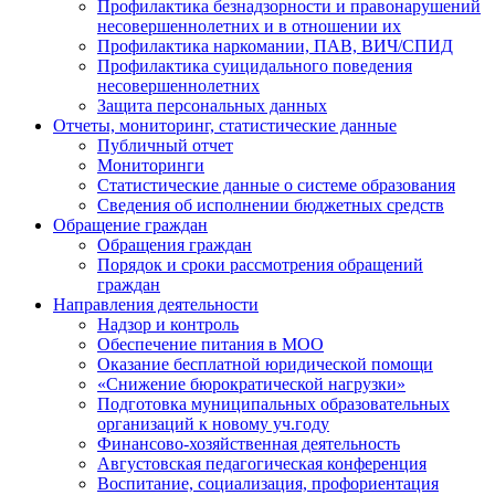
Профилактика безнадзорности и правонарушений
несовершеннолетних и в отношении их
Профилактика наркомании, ПАВ, ВИЧ/СПИД
Профилактика суицидального поведения
несовершеннолетних
Защита персональных данных
Отчеты, мониторинг, статистические данные
Публичный отчет
Мониторинги
Статистические данные о системе образования
Сведения об исполнении бюджетных средств
Обращение граждан
Обращения граждан
Порядок и сроки рассмотрения обращений
граждан
Направления деятельности
Надзор и контроль
Обеспечение питания в МОО
Оказание бесплатной юридической помощи
«Снижение бюрократической нагрузки»
Подготовка муниципальных образовательных
организаций к новому уч.году
Финансово-хозяйственная деятельность
Августовская педагогическая конференция
Воспитание, социализация, профориентация