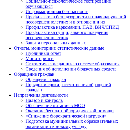
Социально-психологическое тестирование
обучающихся
Информационная безопасность
Профилактика безнадзорности и правонарушений
несовершеннолетних и в отношении их
Профилактика наркомании, ПАВ, ВИЧ/СПИД
Профилактика суицидального поведения
несовершеннолетних
Защита персональных данных
Отчеты, мониторинг, статистические данные
Публичный отчет
Мониторинги
Статистические данные о системе образования
Сведения об исполнении бюджетных средств
Обращение граждан
Обращения граждан
Порядок и сроки рассмотрения обращений
граждан
Направления деятельности
Надзор и контроль
Обеспечение питания в МОО
Оказание бесплатной юридической помощи
«Снижение бюрократической нагрузки»
Подготовка муниципальных образовательных
организаций к новому уч.году