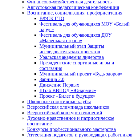
Финансово-хозяйственная деятельность
Августовская педагогическая конференция
Воспитание, социализация, профориентация
ВФСК ГТО
Фестиваль для обучающихся МОУ «Белый
парус»
Фестиваль для обучающихся ДОУ
«Маленькая страна»
Муниципальный этап Защиты
исследовательских проектов
Уральская академия лидерства
Президентские спортивные игры и
состязания
Муниципальный проект «Будь здоров»
Зарница 2.0
Движение Первых
Штаб ВВПОД «Юнармия»
Проект «Билет в будущее»
Школьные спортивные клубы
Всероссийская олимпиада школьников
Всероссийский конкурс сочинений
Духовно-нравственное и патриотическое
воспитание
Конкурсы профессионального мастерства
Аттестация педагогов и руководящих работников