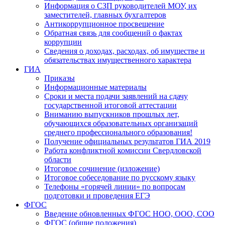
Информация о СЗП руководителей МОУ, их
заместителей, главных бухгалтеров
Антикоррупционное просвещение
Обратная связь для сообщений о фактах
коррупции
Сведения о доходах, расходах, об имуществе и
обязательствах имущественного характера
ГИА
Приказы
Информационные материалы
Сроки и места подачи заявлений на сдачу
государственной итоговой аттестации
Вниманию выпускников прошлых лет,
обучающихся образовательных организаций
среднего профессионального образования!
Получение официальных результатов ГИА 2019
Работа конфликтной комиссии Свердловской
области
Итоговое сочинение (изложение)
Итоговое собеседование по русскому языку
Телефоны «горячей линии» по вопросам
подготовки и проведения ЕГЭ
ФГОС
Введение обновленных ФГОС НОО, ООО, СОО
ФГОС (общие положения)