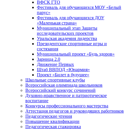
ВФСК ГТО
Фестиваль для обучающихся МОУ «Белый
парус»
Фестиваль для обучающихся ДОУ
«Маленькая страна»
Муниципальный этап Защиты
исследовательских проектов
Уральская академия лидерства
Президентские спортивные игры и
состязания
Муниципальный проект «Будь здоров»
Зарница 2.0
Движение Первых
Штаб ВВПОД «Юнармия»
Проект «Билет в будущее»
Школьные спортивные клубы
Всероссийская олимпиада школьников
Всероссийский конкурс сочинений
Духовно-нравственное и патриотическое
воспитание
Конкурсы профессионального мастерства
Аттестация педагогов и руководящих работников
Педагогические чтения
Повышение квалификации
Педагогическая стажировка