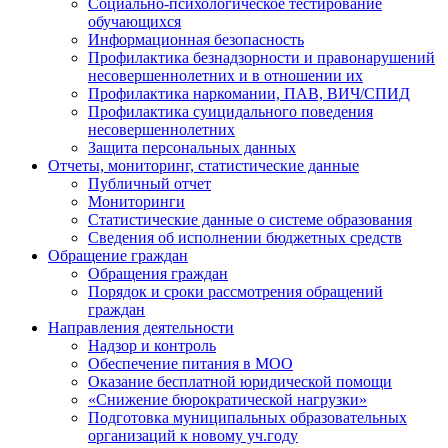
Социально-психологическое тестирование
обучающихся
Информационная безопасность
Профилактика безнадзорности и правонарушений
несовершеннолетних и в отношении их
Профилактика наркомании, ПАВ, ВИЧ/СПИД
Профилактика суицидального поведения
несовершеннолетних
Защита персональных данных
Отчеты, мониторинг, статистические данные
Публичный отчет
Мониторинги
Статистические данные о системе образования
Сведения об исполнении бюджетных средств
Обращение граждан
Обращения граждан
Порядок и сроки рассмотрения обращений
граждан
Направления деятельности
Надзор и контроль
Обеспечение питания в МОО
Оказание бесплатной юридической помощи
«Снижение бюрократической нагрузки»
Подготовка муниципальных образовательных
организаций к новому уч.году