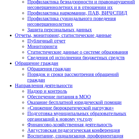
Профилактика безнадзорности и правонарушений
несовершеннолетних и в отношении их
Профилактика наркомании, ПАВ, ВИЧ/СПИД
Профилактика суицидального поведения
несовершеннолетних
Защита персональных данных
Отчеты, мониторинг, статистические данные
Публичный отчет
Мониторинги
Статистические данные о системе образования
Сведения об исполнении бюджетных средств
Обращение граждан
Обращения граждан
Порядок и сроки рассмотрения обращений
граждан
Направления деятельности
Надзор и контроль
Обеспечение питания в МОО
Оказание бесплатной юридической помощи
«Снижение бюрократической нагрузки»
Подготовка муниципальных образовательных
организаций к новому уч.году
Финансово-хозяйственная деятельность
Августовская педагогическая конференция
Воспитание, социализация, профориентация