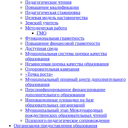
Педагогические чтения
Повышение квалификации
Педагогическая стажировка
Целевая модель наставничества
Земский учитель
Методическая работа
ГМО
Функциональная грамотность
Повышение финансовой грамотности
Доступная среда
Муниципальная система оценки качества
образования
Независимая оценка качества образования
Оздоровительная кампания
«Точка роста»
Муниципальный опорный центр дополнительного
образования
Персонифицированное финансирование
дополнительного образования
Инновационные площадки на базе
образовательных организаций
Муниципальный этап Международных
рождественских образовательных чтений
Психолого-педагогическое сопровождение
Организация предоставления образования