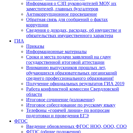
Информация о СЗП руководителей МОУ, их
заместителей, главных бухгалтеров
Антикоррупционное просвещение
Обратная связь для сообщений о фактах
коррупции
Сведения о доходах, расходах, об имуществе и
обязательствах имущественного характера
ГИА
Приказы
Информационные материалы
Сроки и места подачи заявлений на сдачу
государственной итоговой аттестации
Вниманию выпускников прошлых лет,
обучающихся образовательных организаций
среднего профессионального образования!
Получение официальных результатов ГИА 2019
Работа конфликтной комиссии Свердловской
области
Итоговое сочинение (изложение)
Итоговое собеседование по русскому языку
Телефоны «горячей линии» по вопросам
подготовки и проведения ЕГЭ
ФГОС
Введение обновленных ФГОС НОО, ООО, СОО
ФГОС (общие положения)