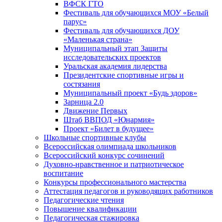
ВФСК ГТО
Фестиваль для обучающихся МОУ «Белый
парус»
Фестиваль для обучающихся ДОУ
«Маленькая страна»
Муниципальный этап Защиты
исследовательских проектов
Уральская академия лидерства
Президентские спортивные игры и
состязания
Муниципальный проект «Будь здоров»
Зарница 2.0
Движение Первых
Штаб ВВПОД «Юнармия»
Проект «Билет в будущее»
Школьные спортивные клубы
Всероссийская олимпиада школьников
Всероссийский конкурс сочинений
Духовно-нравственное и патриотическое
воспитание
Конкурсы профессионального мастерства
Аттестация педагогов и руководящих работников
Педагогические чтения
Повышение квалификации
Педагогическая стажировка