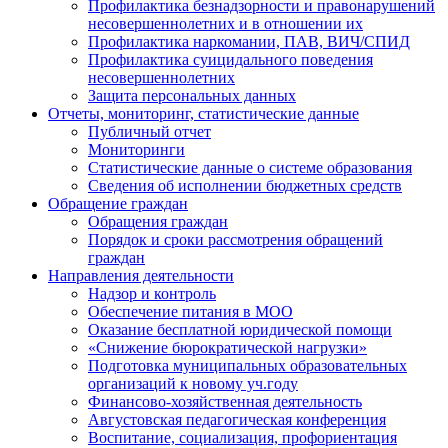
Профилактика безнадзорности и правонарушений
несовершеннолетних и в отношении их
Профилактика наркомании, ПАВ, ВИЧ/СПИД
Профилактика суицидального поведения
несовершеннолетних
Защита персональных данных
Отчеты, мониторинг, статистические данные
Публичный отчет
Мониторинги
Статистические данные о системе образования
Сведения об исполнении бюджетных средств
Обращение граждан
Обращения граждан
Порядок и сроки рассмотрения обращений
граждан
Направления деятельности
Надзор и контроль
Обеспечение питания в МОО
Оказание бесплатной юридической помощи
«Снижение бюрократической нагрузки»
Подготовка муниципальных образовательных
организаций к новому уч.году
Финансово-хозяйственная деятельность
Августовская педагогическая конференция
Воспитание, социализация, профориентация