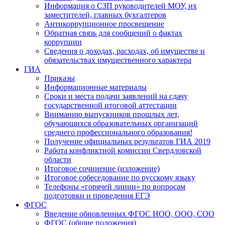
Информация о СЗП руководителей МОУ, их
заместителей, главных бухгалтеров
Антикоррупционное просвещение
Обратная связь для сообщений о фактах
коррупции
Сведения о доходах, расходах, об имуществе и
обязательствах имущественного характера
ГИА
Приказы
Информационные материалы
Сроки и места подачи заявлений на сдачу
государственной итоговой аттестации
Вниманию выпускников прошлых лет,
обучающихся образовательных организаций
среднего профессионального образования!
Получение официальных результатов ГИА 2019
Работа конфликтной комиссии Свердловской
области
Итоговое сочинение (изложение)
Итоговое собеседование по русскому языку
Телефоны «горячей линии» по вопросам
подготовки и проведения ЕГЭ
ФГОС
Введение обновленных ФГОС НОО, ООО, СОО
ФГОС (общие положения)