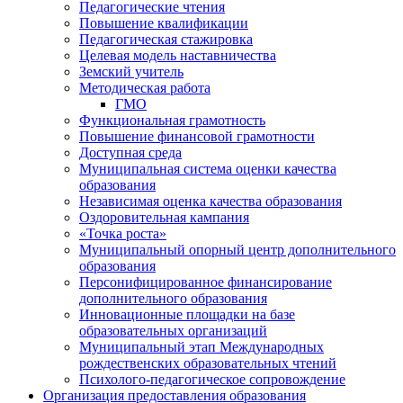
Педагогические чтения
Повышение квалификации
Педагогическая стажировка
Целевая модель наставничества
Земский учитель
Методическая работа
ГМО
Функциональная грамотность
Повышение финансовой грамотности
Доступная среда
Муниципальная система оценки качества
образования
Независимая оценка качества образования
Оздоровительная кампания
«Точка роста»
Муниципальный опорный центр дополнительного
образования
Персонифицированное финансирование
дополнительного образования
Инновационные площадки на базе
образовательных организаций
Муниципальный этап Международных
рождественских образовательных чтений
Психолого-педагогическое сопровождение
Организация предоставления образования