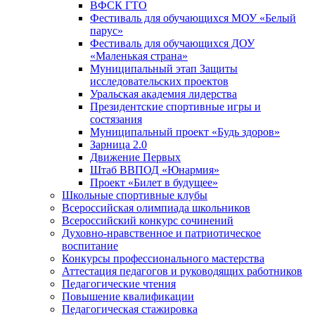
ВФСК ГТО
Фестиваль для обучающихся МОУ «Белый
парус»
Фестиваль для обучающихся ДОУ
«Маленькая страна»
Муниципальный этап Защиты
исследовательских проектов
Уральская академия лидерства
Президентские спортивные игры и
состязания
Муниципальный проект «Будь здоров»
Зарница 2.0
Движение Первых
Штаб ВВПОД «Юнармия»
Проект «Билет в будущее»
Школьные спортивные клубы
Всероссийская олимпиада школьников
Всероссийский конкурс сочинений
Духовно-нравственное и патриотическое
воспитание
Конкурсы профессионального мастерства
Аттестация педагогов и руководящих работников
Педагогические чтения
Повышение квалификации
Педагогическая стажировка