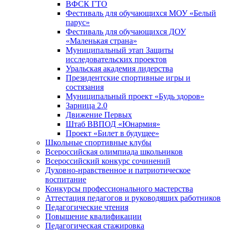
ВФСК ГТО
Фестиваль для обучающихся МОУ «Белый
парус»
Фестиваль для обучающихся ДОУ
«Маленькая страна»
Муниципальный этап Защиты
исследовательских проектов
Уральская академия лидерства
Президентские спортивные игры и
состязания
Муниципальный проект «Будь здоров»
Зарница 2.0
Движение Первых
Штаб ВВПОД «Юнармия»
Проект «Билет в будущее»
Школьные спортивные клубы
Всероссийская олимпиада школьников
Всероссийский конкурс сочинений
Духовно-нравственное и патриотическое
воспитание
Конкурсы профессионального мастерства
Аттестация педагогов и руководящих работников
Педагогические чтения
Повышение квалификации
Педагогическая стажировка