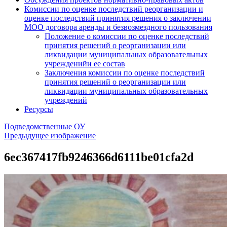
Комиссии по оценке последствий реорганизации и
оценке последствий принятия решения о заключении
МОО договора аренды и безвозмездного пользования
Положение о комиссии по оценке последствий
принятия решений о реорганизации или
ликвидации муниципальных образовательных
учрежденийи ее состав
Заключения комиссии по оценке последствий
принятия решений о реорганизации или
ликвидации муниципальных образовательных
учреждений
Ресурсы
Подведомственные ОУ
Предыдущее изображение
6ec367417fb9246366d6111be01cfa2d