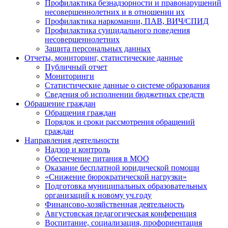
Профилактика безнадзорности и правонарушений
несовершеннолетних и в отношении их
Профилактика наркомании, ПАВ, ВИЧ/СПИД
Профилактика суицидального поведения
несовершеннолетних
Защита персональных данных
Отчеты, мониторинг, статистические данные
Публичный отчет
Мониторинги
Статистические данные о системе образования
Сведения об исполнении бюджетных средств
Обращение граждан
Обращения граждан
Порядок и сроки рассмотрения обращений
граждан
Направления деятельности
Надзор и контроль
Обеспечение питания в МОО
Оказание бесплатной юридической помощи
«Снижение бюрократической нагрузки»
Подготовка муниципальных образовательных
организаций к новому уч.году
Финансово-хозяйственная деятельность
Августовская педагогическая конференция
Воспитание, социализация, профориентация