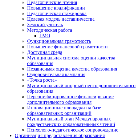
Педагогические чтения
Повышение квалификации
Педагогическая стажировка
Целевая модель наставничества
Земский учитель
Методическая работа
ГМО
Функциональная грамотность
Повышение финансовой грамотности
Доступная среда
Муниципальная система оценки качества
образования
Независимая оценка качества образования
Оздоровительная кампания
«Точка роста»
Муниципальный опорный центр дополнительного
образования
Персонифицированное финансирование
дополнительного образования
Инновационные площадки на базе
образовательных организаций
Муниципальный этап Международных
рождественских образовательных чтений
Психолого-педагогическое сопровождение
Организация предоставления образования