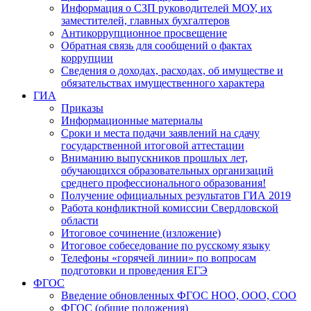
Информация о СЗП руководителей МОУ, их
заместителей, главных бухгалтеров
Антикоррупционное просвещение
Обратная связь для сообщений о фактах
коррупции
Сведения о доходах, расходах, об имуществе и
обязательствах имущественного характера
ГИА
Приказы
Информационные материалы
Сроки и места подачи заявлений на сдачу
государственной итоговой аттестации
Вниманию выпускников прошлых лет,
обучающихся образовательных организаций
среднего профессионального образования!
Получение официальных результатов ГИА 2019
Работа конфликтной комиссии Свердловской
области
Итоговое сочинение (изложение)
Итоговое собеседование по русскому языку
Телефоны «горячей линии» по вопросам
подготовки и проведения ЕГЭ
ФГОС
Введение обновленных ФГОС НОО, ООО, СОО
ФГОС (общие положения)