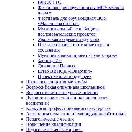
ВФСК ГТО
Фестиваль для обучающихся МОУ «Белый
парус»
Фестиваль для обучающихся ДОУ
«Маленькая страна»
Муниципальный этап Защиты
исследовательских проектов
Уральская академия лидерства
Президентские спортивные игры и
состязания
Муниципальный проект «Будь здоров»
Зарница 2.0
Движение Первых
Штаб ВВПОД «Юнармия»
Проект «Билет в будущее»
Школьные спортивные клубы
Всероссийская олимпиада школьников
Всероссийский конкурс сочинений
Духовно-нравственное и патриотическое
воспитание
Конкурсы профессионального мастерства
Аттестация педагогов и руководящих работников
Педагогические чтения
Повышение квалификации
Педагогическая стажировка