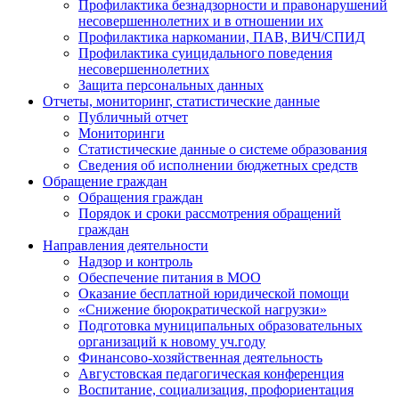
Профилактика безнадзорности и правонарушений
несовершеннолетних и в отношении их
Профилактика наркомании, ПАВ, ВИЧ/СПИД
Профилактика суицидального поведения
несовершеннолетних
Защита персональных данных
Отчеты, мониторинг, статистические данные
Публичный отчет
Мониторинги
Статистические данные о системе образования
Сведения об исполнении бюджетных средств
Обращение граждан
Обращения граждан
Порядок и сроки рассмотрения обращений
граждан
Направления деятельности
Надзор и контроль
Обеспечение питания в МОО
Оказание бесплатной юридической помощи
«Снижение бюрократической нагрузки»
Подготовка муниципальных образовательных
организаций к новому уч.году
Финансово-хозяйственная деятельность
Августовская педагогическая конференция
Воспитание, социализация, профориентация