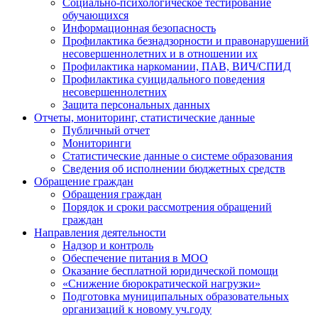
Социально-психологическое тестирование
обучающихся
Информационная безопасность
Профилактика безнадзорности и правонарушений
несовершеннолетних и в отношении их
Профилактика наркомании, ПАВ, ВИЧ/СПИД
Профилактика суицидального поведения
несовершеннолетних
Защита персональных данных
Отчеты, мониторинг, статистические данные
Публичный отчет
Мониторинги
Статистические данные о системе образования
Сведения об исполнении бюджетных средств
Обращение граждан
Обращения граждан
Порядок и сроки рассмотрения обращений
граждан
Направления деятельности
Надзор и контроль
Обеспечение питания в МОО
Оказание бесплатной юридической помощи
«Снижение бюрократической нагрузки»
Подготовка муниципальных образовательных
организаций к новому уч.году