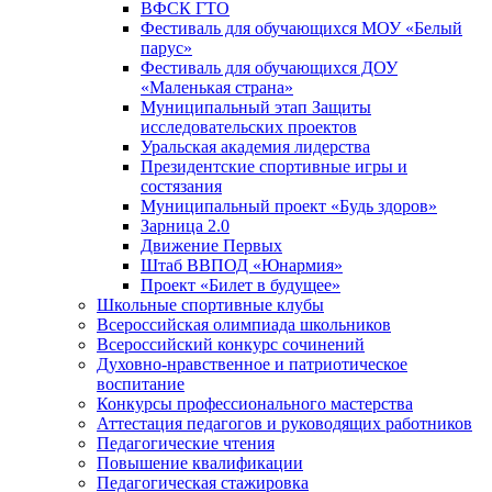
ВФСК ГТО
Фестиваль для обучающихся МОУ «Белый
парус»
Фестиваль для обучающихся ДОУ
«Маленькая страна»
Муниципальный этап Защиты
исследовательских проектов
Уральская академия лидерства
Президентские спортивные игры и
состязания
Муниципальный проект «Будь здоров»
Зарница 2.0
Движение Первых
Штаб ВВПОД «Юнармия»
Проект «Билет в будущее»
Школьные спортивные клубы
Всероссийская олимпиада школьников
Всероссийский конкурс сочинений
Духовно-нравственное и патриотическое
воспитание
Конкурсы профессионального мастерства
Аттестация педагогов и руководящих работников
Педагогические чтения
Повышение квалификации
Педагогическая стажировка