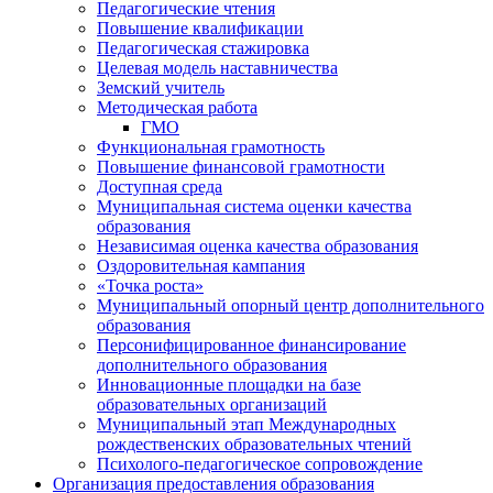
Педагогические чтения
Повышение квалификации
Педагогическая стажировка
Целевая модель наставничества
Земский учитель
Методическая работа
ГМО
Функциональная грамотность
Повышение финансовой грамотности
Доступная среда
Муниципальная система оценки качества
образования
Независимая оценка качества образования
Оздоровительная кампания
«Точка роста»
Муниципальный опорный центр дополнительного
образования
Персонифицированное финансирование
дополнительного образования
Инновационные площадки на базе
образовательных организаций
Муниципальный этап Международных
рождественских образовательных чтений
Психолого-педагогическое сопровождение
Организация предоставления образования