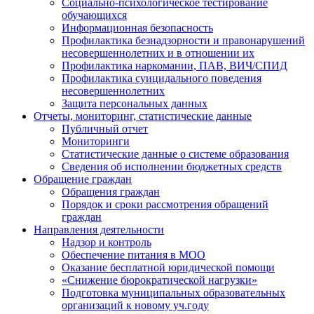
Социально-психологическое тестирование
обучающихся
Информационная безопасность
Профилактика безнадзорности и правонарушений
несовершеннолетних и в отношении их
Профилактика наркомании, ПАВ, ВИЧ/СПИД
Профилактика суицидального поведения
несовершеннолетних
Защита персональных данных
Отчеты, мониторинг, статистические данные
Публичный отчет
Мониторинги
Статистические данные о системе образования
Сведения об исполнении бюджетных средств
Обращение граждан
Обращения граждан
Порядок и сроки рассмотрения обращений
граждан
Направления деятельности
Надзор и контроль
Обеспечение питания в МОО
Оказание бесплатной юридической помощи
«Снижение бюрократической нагрузки»
Подготовка муниципальных образовательных
организаций к новому уч.году