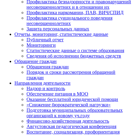
Профилактика безнадзорности и правонарушений
несовершеннолетних и в отношении их
Профилактика наркомании, ПАВ, ВИЧ/СПИД
Профилактика суицидального поведения
несовершеннолетних
Защита персональных данных
Отчеты, мониторинг, статистические данные
Публичный отчет
Мониторинги
Статистические данные о системе образования
Сведения об исполнении бюджетных средств
Обращение граждан
Обращения граждан
Порядок и сроки рассмотрения обращений
граждан
Направления деятельности
Надзор и контроль
Обеспечение питания в МОО
Оказание бесплатной юридической помощи
«Снижение бюрократической нагрузки»
Подготовка муниципальных образовательных
организаций к новому уч.году
Финансово-хозяйственная деятельность
Августовская педагогическая конференция
Воспитание, социализация, профориентация