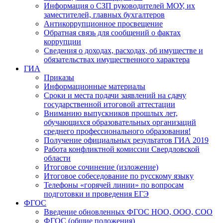
Информация о СЗП руководителей МОУ, их
заместителей, главных бухгалтеров
Антикоррупционное просвещение
Обратная связь для сообщений о фактах
коррупции
Сведения о доходах, расходах, об имуществе и
обязательствах имущественного характера
ГИА
Приказы
Информационные материалы
Сроки и места подачи заявлений на сдачу
государственной итоговой аттестации
Вниманию выпускников прошлых лет,
обучающихся образовательных организаций
среднего профессионального образования!
Получение официальных результатов ГИА 2019
Работа конфликтной комиссии Свердловской
области
Итоговое сочинение (изложение)
Итоговое собеседование по русскому языку
Телефоны «горячей линии» по вопросам
подготовки и проведения ЕГЭ
ФГОС
Введение обновленных ФГОС НОО, ООО, СОО
ФГОС (общие положения)