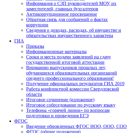
Информация о СЗП руководителей МОУ, их
заместителей, главных бухгалтеров
Антикоррупционное просвещение
Обратная связь для сообщений о фактах
коррупции
Сведения о доходах, расходах, об имуществе и
обязательствах имущественного характера
ГИА
Приказы
Информационные материалы
Сроки и места подачи заявлений на сдачу
государственной итоговой аттестации
Вниманию выпускников прошлых лет,
обучающихся образовательных организаций
среднего профессионального образования!
Получение официальных результатов ГИА 2019
Работа конфликтной комиссии Свердловской
области
Итоговое сочинение (изложение)
Итоговое собеседование по русскому языку
Телефоны «горячей линии» по вопросам
подготовки и проведения ЕГЭ
ФГОС
Введение обновленных ФГОС НОО, ООО, СОО
ФГОС (общие положения)