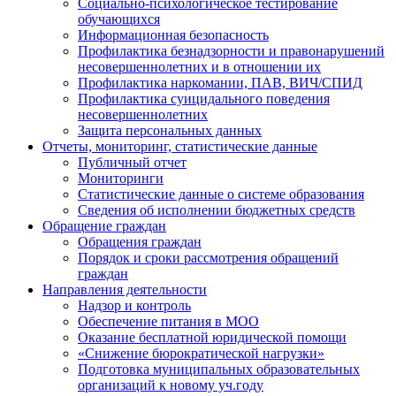
Социально-психологическое тестирование
обучающихся
Информационная безопасность
Профилактика безнадзорности и правонарушений
несовершеннолетних и в отношении их
Профилактика наркомании, ПАВ, ВИЧ/СПИД
Профилактика суицидального поведения
несовершеннолетних
Защита персональных данных
Отчеты, мониторинг, статистические данные
Публичный отчет
Мониторинги
Статистические данные о системе образования
Сведения об исполнении бюджетных средств
Обращение граждан
Обращения граждан
Порядок и сроки рассмотрения обращений
граждан
Направления деятельности
Надзор и контроль
Обеспечение питания в МОО
Оказание бесплатной юридической помощи
«Снижение бюрократической нагрузки»
Подготовка муниципальных образовательных
организаций к новому уч.году