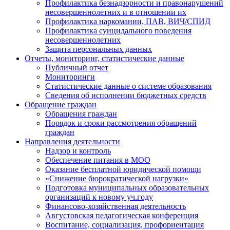
Профилактика безнадзорности и правонарушений
несовершеннолетних и в отношении их
Профилактика наркомании, ПАВ, ВИЧ/СПИД
Профилактика суицидального поведения
несовершеннолетних
Защита персональных данных
Отчеты, мониторинг, статистические данные
Публичный отчет
Мониторинги
Статистические данные о системе образования
Сведения об исполнении бюджетных средств
Обращение граждан
Обращения граждан
Порядок и сроки рассмотрения обращений
граждан
Направления деятельности
Надзор и контроль
Обеспечение питания в МОО
Оказание бесплатной юридической помощи
«Снижение бюрократической нагрузки»
Подготовка муниципальных образовательных
организаций к новому уч.году
Финансово-хозяйственная деятельность
Августовская педагогическая конференция
Воспитание, социализация, профориентация