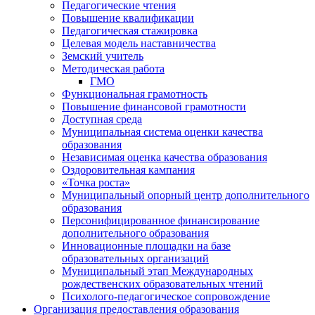
Педагогические чтения
Повышение квалификации
Педагогическая стажировка
Целевая модель наставничества
Земский учитель
Методическая работа
ГМО
Функциональная грамотность
Повышение финансовой грамотности
Доступная среда
Муниципальная система оценки качества
образования
Независимая оценка качества образования
Оздоровительная кампания
«Точка роста»
Муниципальный опорный центр дополнительного
образования
Персонифицированное финансирование
дополнительного образования
Инновационные площадки на базе
образовательных организаций
Муниципальный этап Международных
рождественских образовательных чтений
Психолого-педагогическое сопровождение
Организация предоставления образования