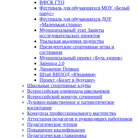
ВФСК ГТО
Фестиваль для обучающихся МОУ «Белый
парус»
Фестиваль для обучающихся ДОУ
«Маленькая страна»
Муниципальный этап Защиты
исследовательских проектов
Уральская академия лидерства
Президентские спортивные игры и
состязания
Муниципальный проект «Будь здоров»
Зарница 2.0
Движение Первых
Штаб ВВПОД «Юнармия»
Проект «Билет в будущее»
Школьные спортивные клубы
Всероссийская олимпиада школьников
Всероссийский конкурс сочинений
Духовно-нравственное и патриотическое
воспитание
Конкурсы профессионального мастерства
Аттестация педагогов и руководящих работников
Педагогические чтения
Повышение квалификации
Педагогическая стажировка