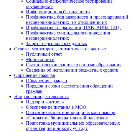
Социально-психологическое тестирование
обучающихся
Информационная безопасность
Профилактика безнадзорности и правонарушений
несовершеннолетних и в отношении их
Профилактика наркомании, ПАВ, ВИЧ/СПИД
Профилактика суицидального поведения
несовершеннолетних
Защита персональных данных
Отчеты, мониторинг, статистические данные
Публичный отчет
Мониторинги
Статистические данные о системе образования
Сведения об исполнении бюджетных средств
Обращение граждан
Обращения граждан
Порядок и сроки рассмотрения обращений
граждан
Направления деятельности
Надзор и контроль
Обеспечение питания в МОО
Оказание бесплатной юридической помощи
«Снижение бюрократической нагрузки»
Подготовка муниципальных образовательных
организаций к новому уч.году