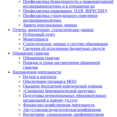
Профилактика безнадзорности и правонарушений
несовершеннолетних и в отношении их
Профилактика наркомании, ПАВ, ВИЧ/СПИД
Профилактика суицидального поведения
несовершеннолетних
Защита персональных данных
Отчеты, мониторинг, статистические данные
Публичный отчет
Мониторинги
Статистические данные о системе образования
Сведения об исполнении бюджетных средств
Обращение граждан
Обращения граждан
Порядок и сроки рассмотрения обращений
граждан
Направления деятельности
Надзор и контроль
Обеспечение питания в МОО
Оказание бесплатной юридической помощи
«Снижение бюрократической нагрузки»
Подготовка муниципальных образовательных
организаций к новому уч.году
Финансово-хозяйственная деятельность
Августовская педагогическая конференция
Воспитание, социализация, профориентация