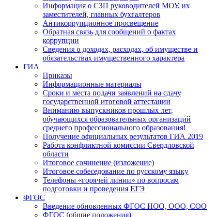
Информация о СЗП руководителей МОУ, их
заместителей, главных бухгалтеров
Антикоррупционное просвещение
Обратная связь для сообщений о фактах
коррупции
Сведения о доходах, расходах, об имуществе и
обязательствах имущественного характера
ГИА
Приказы
Информационные материалы
Сроки и места подачи заявлений на сдачу
государственной итоговой аттестации
Вниманию выпускников прошлых лет,
обучающихся образовательных организаций
среднего профессионального образования!
Получение официальных результатов ГИА 2019
Работа конфликтной комиссии Свердловской
области
Итоговое сочинение (изложение)
Итоговое собеседование по русскому языку
Телефоны «горячей линии» по вопросам
подготовки и проведения ЕГЭ
ФГОС
Введение обновленных ФГОС НОО, ООО, СОО
ФГОС (общие положения)