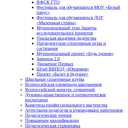
ВФСК ГТО
Фестиваль для обучающихся МОУ «Белый
парус»
Фестиваль для обучающихся ДОУ
«Маленькая страна»
Муниципальный этап Защиты
исследовательских проектов
Уральская академия лидерства
Президентские спортивные игры и
состязания
Муниципальный проект «Будь здоров»
Зарница 2.0
Движение Первых
Штаб ВВПОД «Юнармия»
Проект «Билет в будущее»
Школьные спортивные клубы
Всероссийская олимпиада школьников
Всероссийский конкурс сочинений
Духовно-нравственное и патриотическое
воспитание
Конкурсы профессионального мастерства
Аттестация педагогов и руководящих работников
Педагогические чтения
Повышение квалификации
Педагогическая стажировка