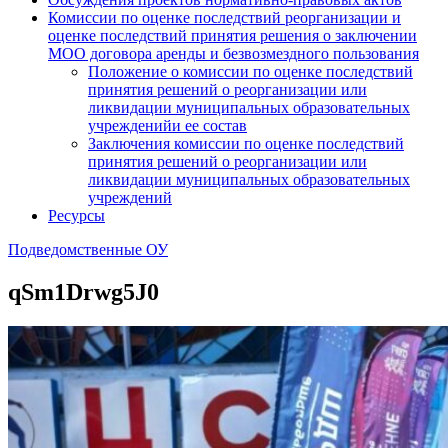
Комиссии по оценке последствий реорганизации и
оценке последствий принятия решения о заключении
МОО договора аренды и безвозмездного пользования
Положение о комиссии по оценке последствий
принятия решений о реорганизации или
ликвидации муниципальных образовательных
учрежденийи ее состав
Заключения комиссии по оценке последствий
принятия решений о реорганизации или
ликвидации муниципальных образовательных
учреждений
Ресурсы
Подведомственные ОУ
qSm1Drwg5J0