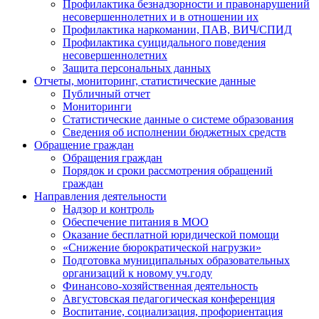
Профилактика безнадзорности и правонарушений
несовершеннолетних и в отношении их
Профилактика наркомании, ПАВ, ВИЧ/СПИД
Профилактика суицидального поведения
несовершеннолетних
Защита персональных данных
Отчеты, мониторинг, статистические данные
Публичный отчет
Мониторинги
Статистические данные о системе образования
Сведения об исполнении бюджетных средств
Обращение граждан
Обращения граждан
Порядок и сроки рассмотрения обращений
граждан
Направления деятельности
Надзор и контроль
Обеспечение питания в МОО
Оказание бесплатной юридической помощи
«Снижение бюрократической нагрузки»
Подготовка муниципальных образовательных
организаций к новому уч.году
Финансово-хозяйственная деятельность
Августовская педагогическая конференция
Воспитание, социализация, профориентация