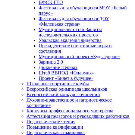
ВФСК ГТО
Фестиваль для обучающихся МОУ «Белый
парус»
Фестиваль для обучающихся ДОУ
«Маленькая страна»
Муниципальный этап Защиты
исследовательских проектов
Уральская академия лидерства
Президентские спортивные игры и
состязания
Муниципальный проект «Будь здоров»
Зарница 2.0
Движение Первых
Штаб ВВПОД «Юнармия»
Проект «Билет в будущее»
Школьные спортивные клубы
Всероссийская олимпиада школьников
Всероссийский конкурс сочинений
Духовно-нравственное и патриотическое
воспитание
Конкурсы профессионального мастерства
Аттестация педагогов и руководящих работников
Педагогические чтения
Повышение квалификации
Педагогическая стажировка