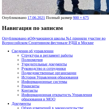
Опубликовано
17.06.2021
Полный размер
900 × 675
Навигация по записям
Опубликовано в
Обучающиеся школы №1 приняли участие во
Всероссийском Спортивном фестивале РДШ в Москве
Сведения об управлении
Структура и регламент работы
Полномочия
Учредительные документы
Руководство и сотрудники
Подведомственные организации
История Управления образования
Информационные системы
Реквизиты
Контакты
Информационная открытость Управления
образования и МОО
Документы
Обзор изменений в законодательстве