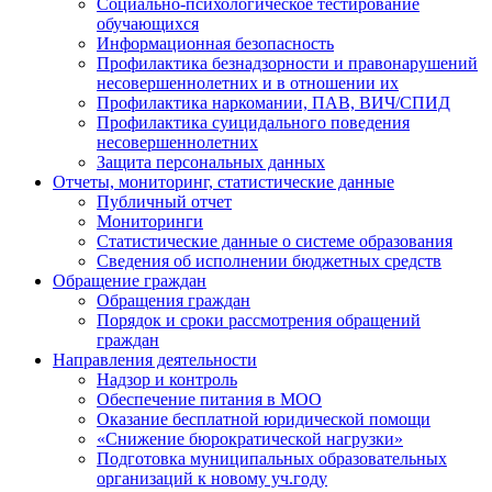
Социально-психологическое тестирование
обучающихся
Информационная безопасность
Профилактика безнадзорности и правонарушений
несовершеннолетних и в отношении их
Профилактика наркомании, ПАВ, ВИЧ/СПИД
Профилактика суицидального поведения
несовершеннолетних
Защита персональных данных
Отчеты, мониторинг, статистические данные
Публичный отчет
Мониторинги
Статистические данные о системе образования
Сведения об исполнении бюджетных средств
Обращение граждан
Обращения граждан
Порядок и сроки рассмотрения обращений
граждан
Направления деятельности
Надзор и контроль
Обеспечение питания в МОО
Оказание бесплатной юридической помощи
«Снижение бюрократической нагрузки»
Подготовка муниципальных образовательных
организаций к новому уч.году