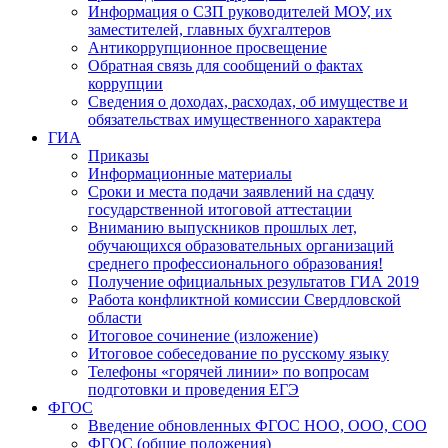
Информация о СЗП руководителей МОУ, их
заместителей, главных бухгалтеров
Антикоррупционное просвещение
Обратная связь для сообщений о фактах
коррупции
Сведения о доходах, расходах, об имуществе и
обязательствах имущественного характера
ГИА
Приказы
Информационные материалы
Сроки и места подачи заявлений на сдачу
государственной итоговой аттестации
Вниманию выпускников прошлых лет,
обучающихся образовательных организаций
среднего профессионального образования!
Получение официальных результатов ГИА 2019
Работа конфликтной комиссии Свердловской
области
Итоговое сочинение (изложение)
Итоговое собеседование по русскому языку
Телефоны «горячей линии» по вопросам
подготовки и проведения ЕГЭ
ФГОС
Введение обновленных ФГОС НОО, ООО, СОО
ФГОС (общие положения)