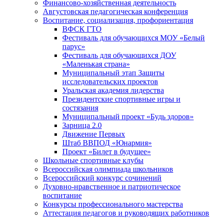
Финансово-хозяйственная деятельность
Августовская педагогическая конференция
Воспитание, социализация, профориентация
ВФСК ГТО
Фестиваль для обучающихся МОУ «Белый
парус»
Фестиваль для обучающихся ДОУ
«Маленькая страна»
Муниципальный этап Защиты
исследовательских проектов
Уральская академия лидерства
Президентские спортивные игры и
состязания
Муниципальный проект «Будь здоров»
Зарница 2.0
Движение Первых
Штаб ВВПОД «Юнармия»
Проект «Билет в будущее»
Школьные спортивные клубы
Всероссийская олимпиада школьников
Всероссийский конкурс сочинений
Духовно-нравственное и патриотическое
воспитание
Конкурсы профессионального мастерства
Аттестация педагогов и руководящих работников