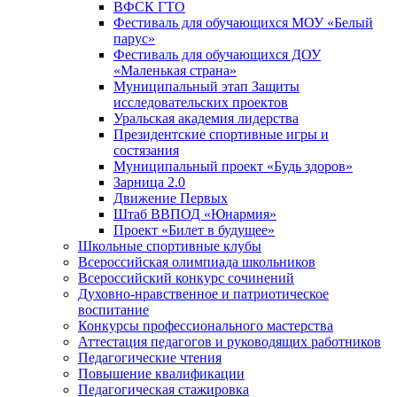
ВФСК ГТО
Фестиваль для обучающихся МОУ «Белый
парус»
Фестиваль для обучающихся ДОУ
«Маленькая страна»
Муниципальный этап Защиты
исследовательских проектов
Уральская академия лидерства
Президентские спортивные игры и
состязания
Муниципальный проект «Будь здоров»
Зарница 2.0
Движение Первых
Штаб ВВПОД «Юнармия»
Проект «Билет в будущее»
Школьные спортивные клубы
Всероссийская олимпиада школьников
Всероссийский конкурс сочинений
Духовно-нравственное и патриотическое
воспитание
Конкурсы профессионального мастерства
Аттестация педагогов и руководящих работников
Педагогические чтения
Повышение квалификации
Педагогическая стажировка