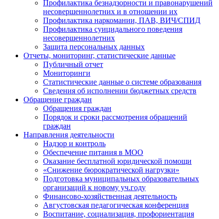
Профилактика безнадзорности и правонарушений
несовершеннолетних и в отношении их
Профилактика наркомании, ПАВ, ВИЧ/СПИД
Профилактика суицидального поведения
несовершеннолетних
Защита персональных данных
Отчеты, мониторинг, статистические данные
Публичный отчет
Мониторинги
Статистические данные о системе образования
Сведения об исполнении бюджетных средств
Обращение граждан
Обращения граждан
Порядок и сроки рассмотрения обращений
граждан
Направления деятельности
Надзор и контроль
Обеспечение питания в МОО
Оказание бесплатной юридической помощи
«Снижение бюрократической нагрузки»
Подготовка муниципальных образовательных
организаций к новому уч.году
Финансово-хозяйственная деятельность
Августовская педагогическая конференция
Воспитание, социализация, профориентация