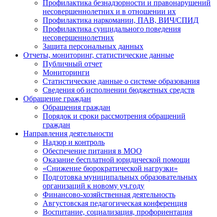
Профилактика безнадзорности и правонарушений
несовершеннолетних и в отношении их
Профилактика наркомании, ПАВ, ВИЧ/СПИД
Профилактика суицидального поведения
несовершеннолетних
Защита персональных данных
Отчеты, мониторинг, статистические данные
Публичный отчет
Мониторинги
Статистические данные о системе образования
Сведения об исполнении бюджетных средств
Обращение граждан
Обращения граждан
Порядок и сроки рассмотрения обращений
граждан
Направления деятельности
Надзор и контроль
Обеспечение питания в МОО
Оказание бесплатной юридической помощи
«Снижение бюрократической нагрузки»
Подготовка муниципальных образовательных
организаций к новому уч.году
Финансово-хозяйственная деятельность
Августовская педагогическая конференция
Воспитание, социализация, профориентация