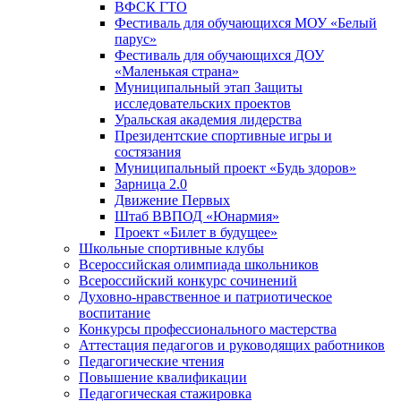
ВФСК ГТО
Фестиваль для обучающихся МОУ «Белый
парус»
Фестиваль для обучающихся ДОУ
«Маленькая страна»
Муниципальный этап Защиты
исследовательских проектов
Уральская академия лидерства
Президентские спортивные игры и
состязания
Муниципальный проект «Будь здоров»
Зарница 2.0
Движение Первых
Штаб ВВПОД «Юнармия»
Проект «Билет в будущее»
Школьные спортивные клубы
Всероссийская олимпиада школьников
Всероссийский конкурс сочинений
Духовно-нравственное и патриотическое
воспитание
Конкурсы профессионального мастерства
Аттестация педагогов и руководящих работников
Педагогические чтения
Повышение квалификации
Педагогическая стажировка