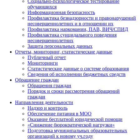
Социально-психологическое тестирование
обучающихся
Информационная безопасность
Профилактика безнадзорности и правонарушений
несовершеннолетних и в отношении их
Профилактика наркомании, ПАВ, ВИЧ/СПИД
Профилактика суицидального поведения
несовершеннолетних
Защита персональных данных
Отчеты, мониторинг, статистические данные
Публичный отчет
Мониторинги
Статистические данные о системе образования
Сведения об исполнении бюджетных средств
Обращение граждан
Обращения граждан
Порядок и сроки рассмотрения обращений
граждан
Направления деятельности
Надзор и контроль
Обеспечение питания в МОО
Оказание бесплатной юридической помощи
«Снижение бюрократической нагрузки»
Подготовка муниципальных образовательных
организаций к новому уч.году