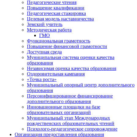
Педагогические чтения
Повышение квалификации
Педагогическая стажировка
Целевая модель наставничества
Земский учитель
Методическая работа
ГМО
Функциональная грамотность
Повышение финансовой грамотности
Доступная среда
Муниципальная система оценки качества
образования
Независимая оценка качества образования
Оздоровительная кампания
«Точка роста»
Муниципальный опорный центр дополнительного
образования
Персонифицированное финансирование
дополнительного образования
Инновационные площадки на базе
образовательных организаций
Муниципальный этап Международных
рождественских образовательных чтений
Психолого-педагогическое сопровождение
Организация предоставления образования