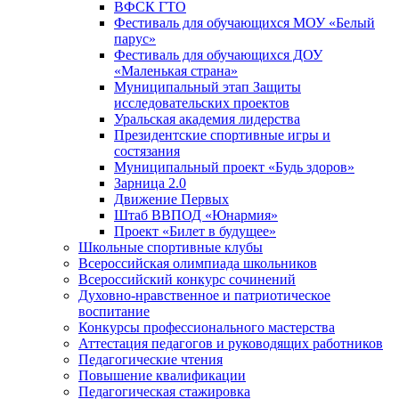
ВФСК ГТО
Фестиваль для обучающихся МОУ «Белый
парус»
Фестиваль для обучающихся ДОУ
«Маленькая страна»
Муниципальный этап Защиты
исследовательских проектов
Уральская академия лидерства
Президентские спортивные игры и
состязания
Муниципальный проект «Будь здоров»
Зарница 2.0
Движение Первых
Штаб ВВПОД «Юнармия»
Проект «Билет в будущее»
Школьные спортивные клубы
Всероссийская олимпиада школьников
Всероссийский конкурс сочинений
Духовно-нравственное и патриотическое
воспитание
Конкурсы профессионального мастерства
Аттестация педагогов и руководящих работников
Педагогические чтения
Повышение квалификации
Педагогическая стажировка