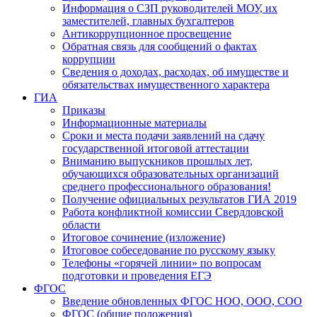
Информация о СЗП руководителей МОУ, их
заместителей, главных бухгалтеров
Антикоррупционное просвещение
Обратная связь для сообщений о фактах
коррупции
Сведения о доходах, расходах, об имуществе и
обязательствах имущественного характера
ГИА
Приказы
Информационные материалы
Сроки и места подачи заявлений на сдачу
государственной итоговой аттестации
Вниманию выпускников прошлых лет,
обучающихся образовательных организаций
среднего профессионального образования!
Получение официальных результатов ГИА 2019
Работа конфликтной комиссии Свердловской
области
Итоговое сочинение (изложение)
Итоговое собеседование по русскому языку
Телефоны «горячей линии» по вопросам
подготовки и проведения ЕГЭ
ФГОС
Введение обновленных ФГОС НОО, ООО, СОО
ФГОС (общие положения)