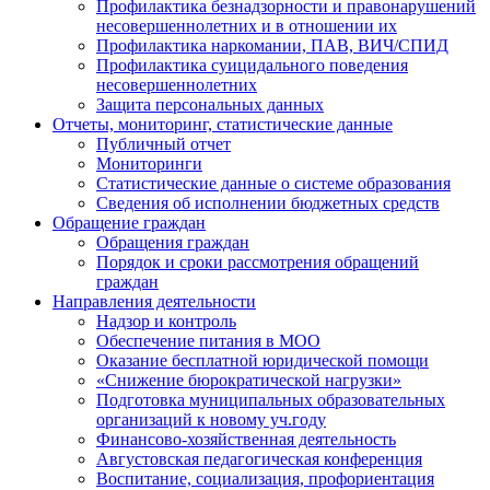
Профилактика безнадзорности и правонарушений
несовершеннолетних и в отношении их
Профилактика наркомании, ПАВ, ВИЧ/СПИД
Профилактика суицидального поведения
несовершеннолетних
Защита персональных данных
Отчеты, мониторинг, статистические данные
Публичный отчет
Мониторинги
Статистические данные о системе образования
Сведения об исполнении бюджетных средств
Обращение граждан
Обращения граждан
Порядок и сроки рассмотрения обращений
граждан
Направления деятельности
Надзор и контроль
Обеспечение питания в МОО
Оказание бесплатной юридической помощи
«Снижение бюрократической нагрузки»
Подготовка муниципальных образовательных
организаций к новому уч.году
Финансово-хозяйственная деятельность
Августовская педагогическая конференция
Воспитание, социализация, профориентация