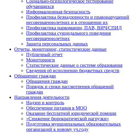
Социально-психологическое тестирование
обучающихся
Информационная безопасность
Профилактика безнадзорности и правонарушений
несовершеннолетних и в отношении их
Профилактика наркомании, ПАВ, ВИЧ/СПИД
Профилактика суицидального поведения
несовершеннолетних
Защита персональных данных
Отчеты, мониторинг, статистические данные
Публичный отчет
Мониторинги
Статистические данные о системе образования
Сведения об исполнении бюджетных средств
Обращение граждан
Обращения граждан
Порядок и сроки рассмотрения обращений
граждан
Направления деятельности
Надзор и контроль
Обеспечение питания в МОО
Оказание бесплатной юридической помощи
«Снижение бюрократической нагрузки»
Подготовка муниципальных образовательных
организаций к новому уч.году