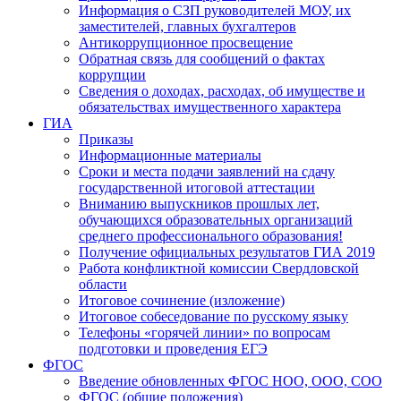
Информация о СЗП руководителей МОУ, их
заместителей, главных бухгалтеров
Антикоррупционное просвещение
Обратная связь для сообщений о фактах
коррупции
Сведения о доходах, расходах, об имуществе и
обязательствах имущественного характера
ГИА
Приказы
Информационные материалы
Сроки и места подачи заявлений на сдачу
государственной итоговой аттестации
Вниманию выпускников прошлых лет,
обучающихся образовательных организаций
среднего профессионального образования!
Получение официальных результатов ГИА 2019
Работа конфликтной комиссии Свердловской
области
Итоговое сочинение (изложение)
Итоговое собеседование по русскому языку
Телефоны «горячей линии» по вопросам
подготовки и проведения ЕГЭ
ФГОС
Введение обновленных ФГОС НОО, ООО, СОО
ФГОС (общие положения)