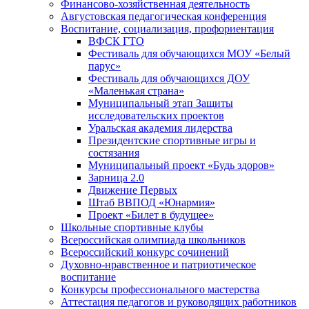
Финансово-хозяйственная деятельность
Августовская педагогическая конференция
Воспитание, социализация, профориентация
ВФСК ГТО
Фестиваль для обучающихся МОУ «Белый
парус»
Фестиваль для обучающихся ДОУ
«Маленькая страна»
Муниципальный этап Защиты
исследовательских проектов
Уральская академия лидерства
Президентские спортивные игры и
состязания
Муниципальный проект «Будь здоров»
Зарница 2.0
Движение Первых
Штаб ВВПОД «Юнармия»
Проект «Билет в будущее»
Школьные спортивные клубы
Всероссийская олимпиада школьников
Всероссийский конкурс сочинений
Духовно-нравственное и патриотическое
воспитание
Конкурсы профессионального мастерства
Аттестация педагогов и руководящих работников