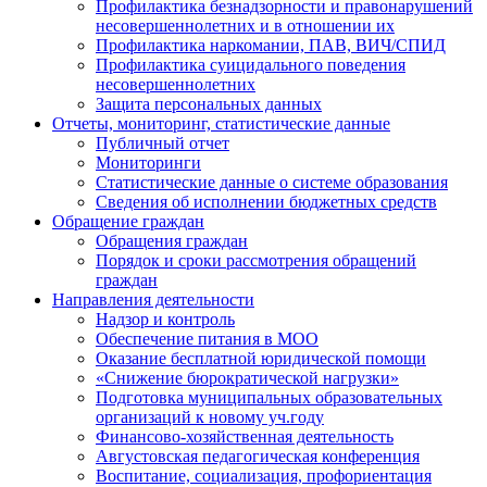
Профилактика безнадзорности и правонарушений
несовершеннолетних и в отношении их
Профилактика наркомании, ПАВ, ВИЧ/СПИД
Профилактика суицидального поведения
несовершеннолетних
Защита персональных данных
Отчеты, мониторинг, статистические данные
Публичный отчет
Мониторинги
Статистические данные о системе образования
Сведения об исполнении бюджетных средств
Обращение граждан
Обращения граждан
Порядок и сроки рассмотрения обращений
граждан
Направления деятельности
Надзор и контроль
Обеспечение питания в МОО
Оказание бесплатной юридической помощи
«Снижение бюрократической нагрузки»
Подготовка муниципальных образовательных
организаций к новому уч.году
Финансово-хозяйственная деятельность
Августовская педагогическая конференция
Воспитание, социализация, профориентация