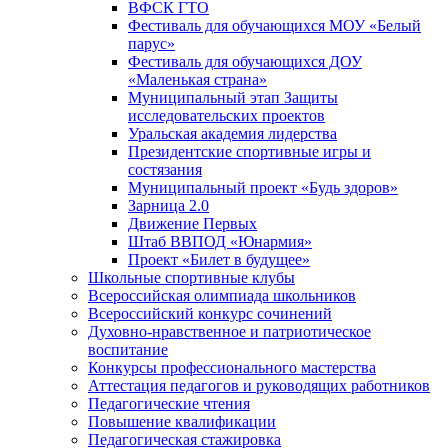
ВФСК ГТО
Фестиваль для обучающихся МОУ «Белый
парус»
Фестиваль для обучающихся ДОУ
«Маленькая страна»
Муниципальный этап Защиты
исследовательских проектов
Уральская академия лидерства
Президентские спортивные игры и
состязания
Муниципальный проект «Будь здоров»
Зарница 2.0
Движение Первых
Штаб ВВПОД «Юнармия»
Проект «Билет в будущее»
Школьные спортивные клубы
Всероссийская олимпиада школьников
Всероссийский конкурс сочинений
Духовно-нравственное и патриотическое
воспитание
Конкурсы профессионального мастерства
Аттестация педагогов и руководящих работников
Педагогические чтения
Повышение квалификации
Педагогическая стажировка