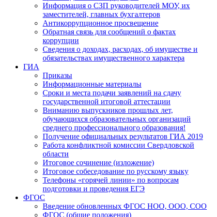
Информация о СЗП руководителей МОУ, их
заместителей, главных бухгалтеров
Антикоррупционное просвещение
Обратная связь для сообщений о фактах
коррупции
Сведения о доходах, расходах, об имуществе и
обязательствах имущественного характера
ГИА
Приказы
Информационные материалы
Сроки и места подачи заявлений на сдачу
государственной итоговой аттестации
Вниманию выпускников прошлых лет,
обучающихся образовательных организаций
среднего профессионального образования!
Получение официальных результатов ГИА 2019
Работа конфликтной комиссии Свердловской
области
Итоговое сочинение (изложение)
Итоговое собеседование по русскому языку
Телефоны «горячей линии» по вопросам
подготовки и проведения ЕГЭ
ФГОС
Введение обновленных ФГОС НОО, ООО, СОО
ФГОС (общие положения)