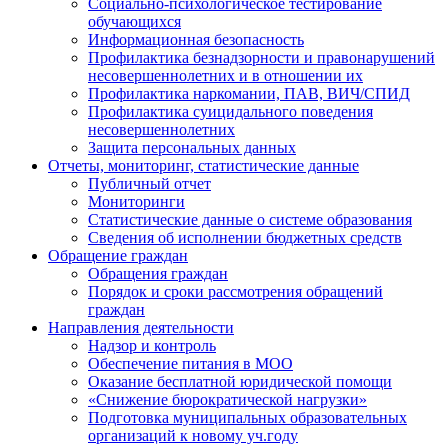
Социально-психологическое тестирование
обучающихся
Информационная безопасность
Профилактика безнадзорности и правонарушений
несовершеннолетних и в отношении их
Профилактика наркомании, ПАВ, ВИЧ/СПИД
Профилактика суицидального поведения
несовершеннолетних
Защита персональных данных
Отчеты, мониторинг, статистические данные
Публичный отчет
Мониторинги
Статистические данные о системе образования
Сведения об исполнении бюджетных средств
Обращение граждан
Обращения граждан
Порядок и сроки рассмотрения обращений
граждан
Направления деятельности
Надзор и контроль
Обеспечение питания в МОО
Оказание бесплатной юридической помощи
«Снижение бюрократической нагрузки»
Подготовка муниципальных образовательных
организаций к новому уч.году