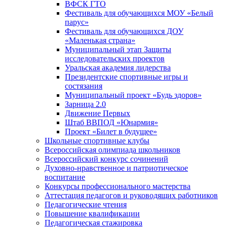
ВФСК ГТО
Фестиваль для обучающихся МОУ «Белый
парус»
Фестиваль для обучающихся ДОУ
«Маленькая страна»
Муниципальный этап Защиты
исследовательских проектов
Уральская академия лидерства
Президентские спортивные игры и
состязания
Муниципальный проект «Будь здоров»
Зарница 2.0
Движение Первых
Штаб ВВПОД «Юнармия»
Проект «Билет в будущее»
Школьные спортивные клубы
Всероссийская олимпиада школьников
Всероссийский конкурс сочинений
Духовно-нравственное и патриотическое
воспитание
Конкурсы профессионального мастерства
Аттестация педагогов и руководящих работников
Педагогические чтения
Повышение квалификации
Педагогическая стажировка