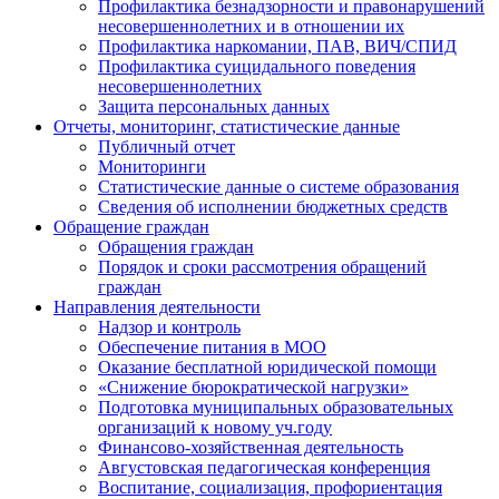
Профилактика безнадзорности и правонарушений
несовершеннолетних и в отношении их
Профилактика наркомании, ПАВ, ВИЧ/СПИД
Профилактика суицидального поведения
несовершеннолетних
Защита персональных данных
Отчеты, мониторинг, статистические данные
Публичный отчет
Мониторинги
Статистические данные о системе образования
Сведения об исполнении бюджетных средств
Обращение граждан
Обращения граждан
Порядок и сроки рассмотрения обращений
граждан
Направления деятельности
Надзор и контроль
Обеспечение питания в МОО
Оказание бесплатной юридической помощи
«Снижение бюрократической нагрузки»
Подготовка муниципальных образовательных
организаций к новому уч.году
Финансово-хозяйственная деятельность
Августовская педагогическая конференция
Воспитание, социализация, профориентация