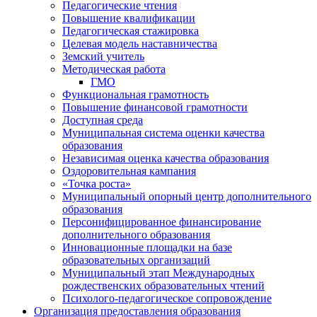
Педагогические чтения
Повышение квалификации
Педагогическая стажировка
Целевая модель наставничества
Земский учитель
Методическая работа
ГМО
Функциональная грамотность
Повышение финансовой грамотности
Доступная среда
Муниципальная система оценки качества
образования
Независимая оценка качества образования
Оздоровительная кампания
«Точка роста»
Муниципальный опорный центр дополнительного
образования
Персонифицированное финансирование
дополнительного образования
Инновационные площадки на базе
образовательных организаций
Муниципальный этап Международных
рождественских образовательных чтений
Психолого-педагогическое сопровождение
Организация предоставления образования