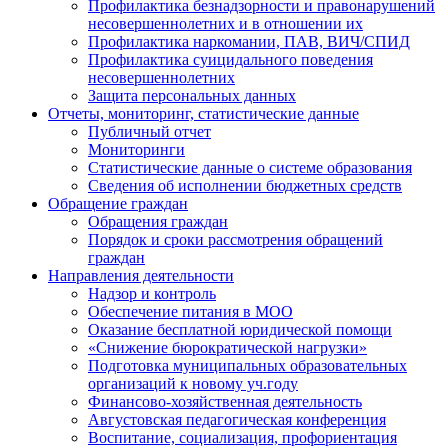
Профилактика безнадзорности и правонарушений
несовершеннолетних и в отношении их
Профилактика наркомании, ПАВ, ВИЧ/СПИД
Профилактика суицидального поведения
несовершеннолетних
Защита персональных данных
Отчеты, мониторинг, статистические данные
Публичный отчет
Мониторинги
Статистические данные о системе образования
Сведения об исполнении бюджетных средств
Обращение граждан
Обращения граждан
Порядок и сроки рассмотрения обращений
граждан
Направления деятельности
Надзор и контроль
Обеспечение питания в МОО
Оказание бесплатной юридической помощи
«Снижение бюрократической нагрузки»
Подготовка муниципальных образовательных
организаций к новому уч.году
Финансово-хозяйственная деятельность
Августовская педагогическая конференция
Воспитание, социализация, профориентация