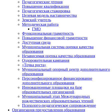
Педагогические чтения
Повышение квалификации
Педагогическая стажировка
Целевая модель наставничества
Земский учитель
Методическая работа
ГМО
Функциональная грамотность
Повышение финансовой грамотности
Доступная среда
Муниципальная система оценки качества
образования
Независимая оценка качества образования
Оздоровительная кампания
«Точка роста»
Муниципальный опорный центр дополнительного
образования
Персонифицированное финансирование
дополнительного образования
Инновационные площадки на базе
образовательных организаций
Муниципальный этап Международных
рождественских образовательных чтений
Психолого-педагогическое сопровождение
Организация предоставления образования