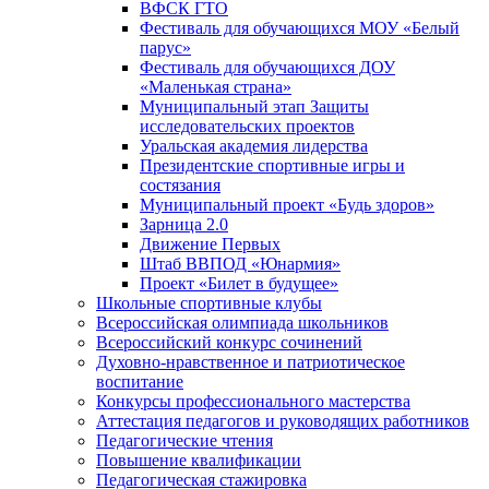
ВФСК ГТО
Фестиваль для обучающихся МОУ «Белый
парус»
Фестиваль для обучающихся ДОУ
«Маленькая страна»
Муниципальный этап Защиты
исследовательских проектов
Уральская академия лидерства
Президентские спортивные игры и
состязания
Муниципальный проект «Будь здоров»
Зарница 2.0
Движение Первых
Штаб ВВПОД «Юнармия»
Проект «Билет в будущее»
Школьные спортивные клубы
Всероссийская олимпиада школьников
Всероссийский конкурс сочинений
Духовно-нравственное и патриотическое
воспитание
Конкурсы профессионального мастерства
Аттестация педагогов и руководящих работников
Педагогические чтения
Повышение квалификации
Педагогическая стажировка