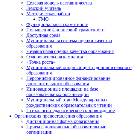
Целевая модель наставничества
Земский учитель
Методическая работа
ГМО
Функциональная грамотность
Повышение финансовой грамотности
Доступная среда
Муниципальная система оценки качества
образования
Независимая оценка качества образования
Оздоровительная кампания
«Точка роста»
Муниципальный опорный центр дополнительного
образования
Персонифицированное финансирование
дополнительного образования
Инновационные площадки на базе
образовательных организаций
Муниципальный этап Международных
рождественских образовательных чтений
Психолого-педагогическое сопровождение
Организация предоставления образования
Дистанционная форма образования
Прием в дошкольные образовательные
организации