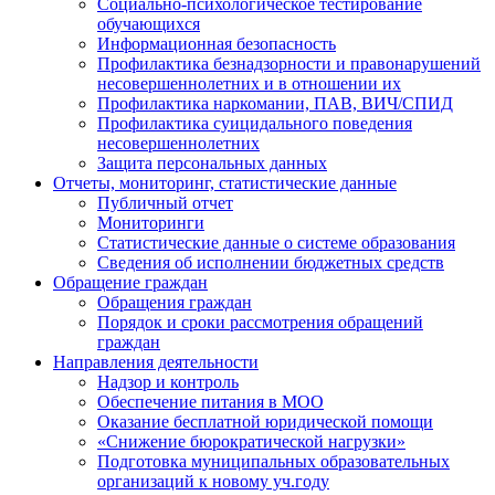
Социально-психологическое тестирование
обучающихся
Информационная безопасность
Профилактика безнадзорности и правонарушений
несовершеннолетних и в отношении их
Профилактика наркомании, ПАВ, ВИЧ/СПИД
Профилактика суицидального поведения
несовершеннолетних
Защита персональных данных
Отчеты, мониторинг, статистические данные
Публичный отчет
Мониторинги
Статистические данные о системе образования
Сведения об исполнении бюджетных средств
Обращение граждан
Обращения граждан
Порядок и сроки рассмотрения обращений
граждан
Направления деятельности
Надзор и контроль
Обеспечение питания в МОО
Оказание бесплатной юридической помощи
«Снижение бюрократической нагрузки»
Подготовка муниципальных образовательных
организаций к новому уч.году