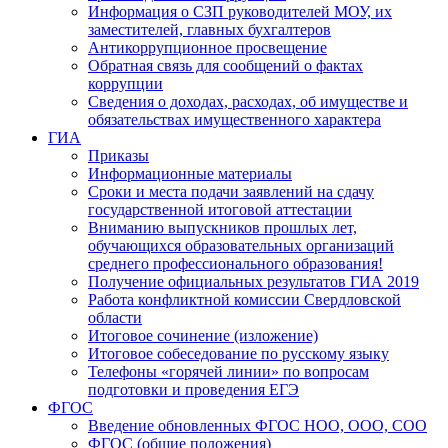
Информация о СЗП руководителей МОУ, их
заместителей, главных бухгалтеров
Антикоррупционное просвещение
Обратная связь для сообщений о фактах
коррупции
Сведения о доходах, расходах, об имуществе и
обязательствах имущественного характера
ГИА
Приказы
Информационные материалы
Сроки и места подачи заявлений на сдачу
государственной итоговой аттестации
Вниманию выпускников прошлых лет,
обучающихся образовательных организаций
среднего профессионального образования!
Получение официальных результатов ГИА 2019
Работа конфликтной комиссии Свердловской
области
Итоговое сочинение (изложение)
Итоговое собеседование по русскому языку
Телефоны «горячей линии» по вопросам
подготовки и проведения ЕГЭ
ФГОС
Введение обновленных ФГОС НОО, ООО, СОО
ФГОС (общие положения)