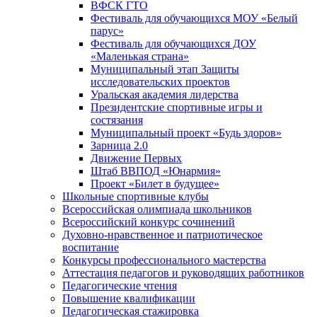
ВФСК ГТО
Фестиваль для обучающихся МОУ «Белый
парус»
Фестиваль для обучающихся ДОУ
«Маленькая страна»
Муниципальный этап Защиты
исследовательских проектов
Уральская академия лидерства
Президентские спортивные игры и
состязания
Муниципальный проект «Будь здоров»
Зарница 2.0
Движение Первых
Штаб ВВПОД «Юнармия»
Проект «Билет в будущее»
Школьные спортивные клубы
Всероссийская олимпиада школьников
Всероссийский конкурс сочинений
Духовно-нравственное и патриотическое
воспитание
Конкурсы профессионального мастерства
Аттестация педагогов и руководящих работников
Педагогические чтения
Повышение квалификации
Педагогическая стажировка