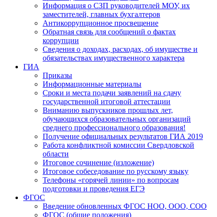
Информация о СЗП руководителей МОУ, их
заместителей, главных бухгалтеров
Антикоррупционное просвещение
Обратная связь для сообщений о фактах
коррупции
Сведения о доходах, расходах, об имуществе и
обязательствах имущественного характера
ГИА
Приказы
Информационные материалы
Сроки и места подачи заявлений на сдачу
государственной итоговой аттестации
Вниманию выпускников прошлых лет,
обучающихся образовательных организаций
среднего профессионального образования!
Получение официальных результатов ГИА 2019
Работа конфликтной комиссии Свердловской
области
Итоговое сочинение (изложение)
Итоговое собеседование по русскому языку
Телефоны «горячей линии» по вопросам
подготовки и проведения ЕГЭ
ФГОС
Введение обновленных ФГОС НОО, ООО, СОО
ФГОС (общие положения)