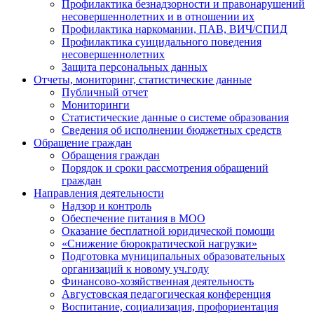
Профилактика безнадзорности и правонарушений
несовершеннолетних и в отношении их
Профилактика наркомании, ПАВ, ВИЧ/СПИД
Профилактика суицидального поведения
несовершеннолетних
Защита персональных данных
Отчеты, мониторинг, статистические данные
Публичный отчет
Мониторинги
Статистические данные о системе образования
Сведения об исполнении бюджетных средств
Обращение граждан
Обращения граждан
Порядок и сроки рассмотрения обращений
граждан
Направления деятельности
Надзор и контроль
Обеспечение питания в МОО
Оказание бесплатной юридической помощи
«Снижение бюрократической нагрузки»
Подготовка муниципальных образовательных
организаций к новому уч.году
Финансово-хозяйственная деятельность
Августовская педагогическая конференция
Воспитание, социализация, профориентация