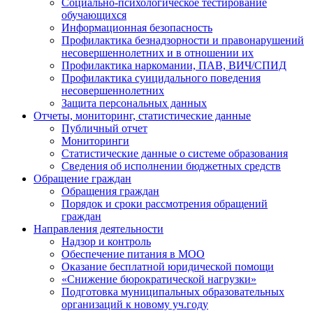
Социально-психологическое тестирование
обучающихся
Информационная безопасность
Профилактика безнадзорности и правонарушений
несовершеннолетних и в отношении их
Профилактика наркомании, ПАВ, ВИЧ/СПИД
Профилактика суицидального поведения
несовершеннолетних
Защита персональных данных
Отчеты, мониторинг, статистические данные
Публичный отчет
Мониторинги
Статистические данные о системе образования
Сведения об исполнении бюджетных средств
Обращение граждан
Обращения граждан
Порядок и сроки рассмотрения обращений
граждан
Направления деятельности
Надзор и контроль
Обеспечение питания в МОО
Оказание бесплатной юридической помощи
«Снижение бюрократической нагрузки»
Подготовка муниципальных образовательных
организаций к новому уч.году