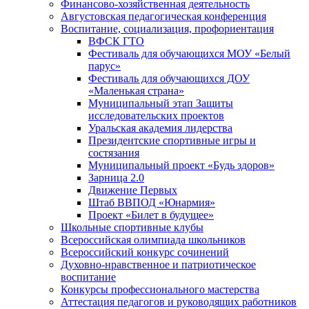
Финансово-хозяйственная деятельность
Августовская педагогическая конференция
Воспитание, социализация, профориентация
ВФСК ГТО
Фестиваль для обучающихся МОУ «Белый
парус»
Фестиваль для обучающихся ДОУ
«Маленькая страна»
Муниципальный этап Защиты
исследовательских проектов
Уральская академия лидерства
Президентские спортивные игры и
состязания
Муниципальный проект «Будь здоров»
Зарница 2.0
Движение Первых
Штаб ВВПОД «Юнармия»
Проект «Билет в будущее»
Школьные спортивные клубы
Всероссийская олимпиада школьников
Всероссийский конкурс сочинений
Духовно-нравственное и патриотическое
воспитание
Конкурсы профессионального мастерства
Аттестация педагогов и руководящих работников