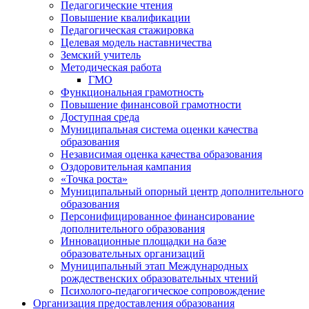
Педагогические чтения
Повышение квалификации
Педагогическая стажировка
Целевая модель наставничества
Земский учитель
Методическая работа
ГМО
Функциональная грамотность
Повышение финансовой грамотности
Доступная среда
Муниципальная система оценки качества
образования
Независимая оценка качества образования
Оздоровительная кампания
«Точка роста»
Муниципальный опорный центр дополнительного
образования
Персонифицированное финансирование
дополнительного образования
Инновационные площадки на базе
образовательных организаций
Муниципальный этап Международных
рождественских образовательных чтений
Психолого-педагогическое сопровождение
Организация предоставления образования