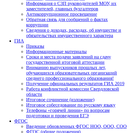
Информация о СЗП руководителей МОУ, их
заместителей, главных бухгалтеров
Антикоррупционное просвещение
Обратная связь для сообщений о фактах
коррупции
Сведения о доходах, расходах, об имуществе и
обязательствах имущественного характера
ГИА
Приказы
Информационные материалы
Сроки и места подачи заявлений на сдачу
государственной итоговой аттестации
Вниманию выпускников прошлых лет,
обучающихся образовательных организаций
среднего профессионального образования!
Получение официальных результатов ГИА 2019
Работа конфликтной комиссии Свердловской
области
Итоговое сочинение (изложение)
Итоговое собеседование по русскому языку
Телефоны «горячей линии» по вопросам
подготовки и проведения ЕГЭ
ФГОС
Введение обновленных ФГОС НОО, ООО, СОО
ФГОС (общие положения)