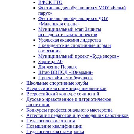
ВФСК ГТО
Фестиваль для обучающихся МОУ «Белый
парус»
Фестиваль для обучающихся ДОУ
«Маленькая страна»
Муниципальный этап Защиты
исследовательских проектов
Уральская академия лидерства
Президентские спортивные игры и
состязания
Муниципальный проект «Будь здоров»
Зарница 2.0
Движение Первых
Штаб ВВПОД «Юнармия»
Проект «Билет в будущее»
Школьные спортивные клубы
Всероссийская олимпиада школьников
Всероссийский конкурс сочинений
Духовно-нравственное и патриотическое
воспитание
Конкурсы профессионального мастерства
Аттестация педагогов и руководящих работников
Педагогические чтения
Повышение квалификации
Педагогическая стажировка