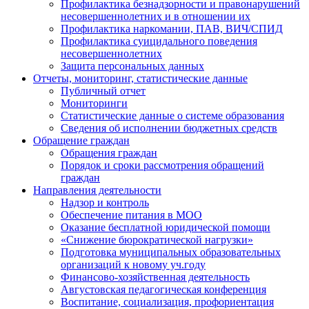
Профилактика безнадзорности и правонарушений
несовершеннолетних и в отношении их
Профилактика наркомании, ПАВ, ВИЧ/СПИД
Профилактика суицидального поведения
несовершеннолетних
Защита персональных данных
Отчеты, мониторинг, статистические данные
Публичный отчет
Мониторинги
Статистические данные о системе образования
Сведения об исполнении бюджетных средств
Обращение граждан
Обращения граждан
Порядок и сроки рассмотрения обращений
граждан
Направления деятельности
Надзор и контроль
Обеспечение питания в МОО
Оказание бесплатной юридической помощи
«Снижение бюрократической нагрузки»
Подготовка муниципальных образовательных
организаций к новому уч.году
Финансово-хозяйственная деятельность
Августовская педагогическая конференция
Воспитание, социализация, профориентация