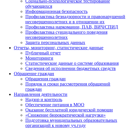
Социально-психологическое тестирование
обучающихся
Информационная безопасность
Профилактика безнадзорности и правонарушений
несовершеннолетних и в отношении их
Профилактика наркомании, ПАВ, ВИЧ/СПИД
Профилактика суицидального поведения
несовершеннолетних
Защита персональных данных
Отчеты, мониторинг, статистические данные
Публичный отчет
Мониторинги
Статистические данные о системе образования
Сведения об исполнении бюджетных средств
Обращение граждан
Обращения граждан
Порядок и сроки рассмотрения обращений
граждан
Направления деятельности
Надзор и контроль
Обеспечение питания в МОО
Оказание бесплатной юридической помощи
«Снижение бюрократической нагрузки»
Подготовка муниципальных образовательных
организаций к новому уч.году