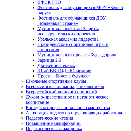
ВФСК ГТО
Фестиваль для обучающихся МОУ «Белый
парус»
Фестиваль для обучающихся ДОУ
«Маленькая страна»
Муниципальный этап Защиты
исследовательских проектов
Уральская академия лидерства
Президентские спортивные игры и
состязания
Муниципальный проект «Будь здоров»
Зарница 2.0
Движение Первых
Штаб ВВПОД «Юнармия»
Проект «Билет в будущее»
Школьные спортивные клубы
Всероссийская олимпиада школьников
Всероссийский конкурс сочинений
Духовно-нравственное и патриотическое
воспитание
Конкурсы профессионального мастерства
Аттестация педагогов и руководящих работников
Педагогические чтения
Повышение квалификации
Педагогическая стажировка