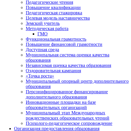
Педагогические чтения
Повышение квалификации
Педагогическая стажировка
Целевая модель наставничества
Земский учитель
Методическая работа
ГМО
Функциональная грамотность
Повышение финансовой грамотности
Доступная среда
Муниципальная система оценки качества
образования
Независимая оценка качества образования
Оздоровительная кампания
«Точка роста»
Муниципальный опорный центр дополнительного
образования
Персонифицированное финансирование
дополнительного образования
Инновационные площадки на базе
образовательных организаций
Муниципальный этап Международных
рождественских образовательных чтений
Психолого-педагогическое сопровождение
Организация предоставления образования