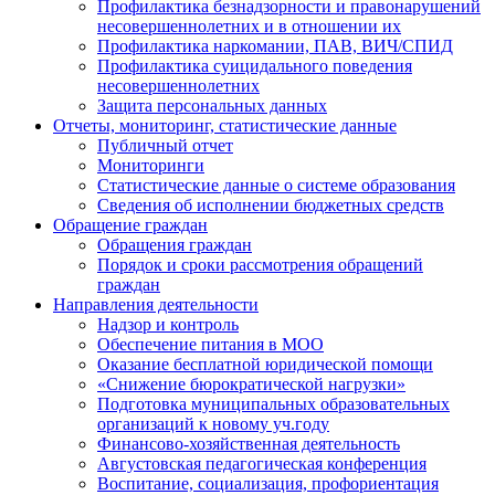
Профилактика безнадзорности и правонарушений
несовершеннолетних и в отношении их
Профилактика наркомании, ПАВ, ВИЧ/СПИД
Профилактика суицидального поведения
несовершеннолетних
Защита персональных данных
Отчеты, мониторинг, статистические данные
Публичный отчет
Мониторинги
Статистические данные о системе образования
Сведения об исполнении бюджетных средств
Обращение граждан
Обращения граждан
Порядок и сроки рассмотрения обращений
граждан
Направления деятельности
Надзор и контроль
Обеспечение питания в МОО
Оказание бесплатной юридической помощи
«Снижение бюрократической нагрузки»
Подготовка муниципальных образовательных
организаций к новому уч.году
Финансово-хозяйственная деятельность
Августовская педагогическая конференция
Воспитание, социализация, профориентация