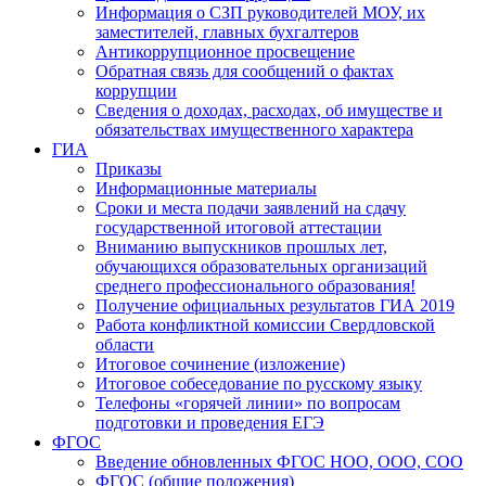
Информация о СЗП руководителей МОУ, их
заместителей, главных бухгалтеров
Антикоррупционное просвещение
Обратная связь для сообщений о фактах
коррупции
Сведения о доходах, расходах, об имуществе и
обязательствах имущественного характера
ГИА
Приказы
Информационные материалы
Сроки и места подачи заявлений на сдачу
государственной итоговой аттестации
Вниманию выпускников прошлых лет,
обучающихся образовательных организаций
среднего профессионального образования!
Получение официальных результатов ГИА 2019
Работа конфликтной комиссии Свердловской
области
Итоговое сочинение (изложение)
Итоговое собеседование по русскому языку
Телефоны «горячей линии» по вопросам
подготовки и проведения ЕГЭ
ФГОС
Введение обновленных ФГОС НОО, ООО, СОО
ФГОС (общие положения)