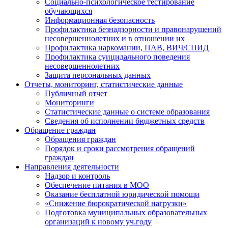
Социально-психологическое тестирование
обучающихся
Информационная безопасность
Профилактика безнадзорности и правонарушений
несовершеннолетних и в отношении их
Профилактика наркомании, ПАВ, ВИЧ/СПИД
Профилактика суицидального поведения
несовершеннолетних
Защита персональных данных
Отчеты, мониторинг, статистические данные
Публичный отчет
Мониторинги
Статистические данные о системе образования
Сведения об исполнении бюджетных средств
Обращение граждан
Обращения граждан
Порядок и сроки рассмотрения обращений
граждан
Направления деятельности
Надзор и контроль
Обеспечение питания в МОО
Оказание бесплатной юридической помощи
«Снижение бюрократической нагрузки»
Подготовка муниципальных образовательных
организаций к новому уч.году