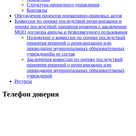
Структура проектного управления
Контакты
Обсуждения проектов нормативно-правовых актов
Комиссии по оценке последствий реорганизации и
оценке последствий принятия решения о заключении
МОО договора аренды и безвозмездного пользования
Положение о комиссии по оценке последствий
принятия решений о реорганизации или
ликвидации муниципальных образовательных
учрежденийи ее состав
Заключения комиссии по оценке последствий
принятия решений о реорганизации или
ликвидации муниципальных образовательных
учреждений
Ресурсы
Телефон доверия