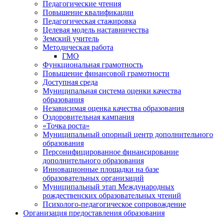
Педагогические чтения
Повышение квалификации
Педагогическая стажировка
Целевая модель наставничества
Земский учитель
Методическая работа
ГМО
Функциональная грамотность
Повышение финансовой грамотности
Доступная среда
Муниципальная система оценки качества
образования
Независимая оценка качества образования
Оздоровительная кампания
«Точка роста»
Муниципальный опорный центр дополнительного
образования
Персонифицированное финансирование
дополнительного образования
Инновационные площадки на базе
образовательных организаций
Муниципальный этап Международных
рождественских образовательных чтений
Психолого-педагогическое сопровождение
Организация предоставления образования