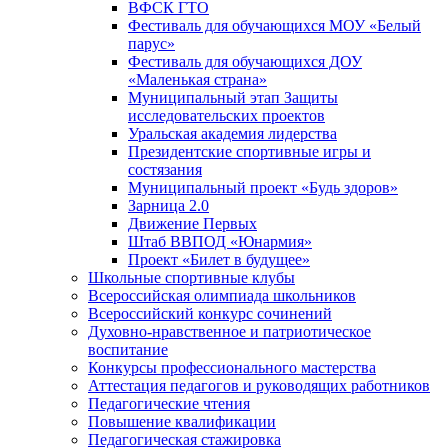
ВФСК ГТО
Фестиваль для обучающихся МОУ «Белый
парус»
Фестиваль для обучающихся ДОУ
«Маленькая страна»
Муниципальный этап Защиты
исследовательских проектов
Уральская академия лидерства
Президентские спортивные игры и
состязания
Муниципальный проект «Будь здоров»
Зарница 2.0
Движение Первых
Штаб ВВПОД «Юнармия»
Проект «Билет в будущее»
Школьные спортивные клубы
Всероссийская олимпиада школьников
Всероссийский конкурс сочинений
Духовно-нравственное и патриотическое
воспитание
Конкурсы профессионального мастерства
Аттестация педагогов и руководящих работников
Педагогические чтения
Повышение квалификации
Педагогическая стажировка