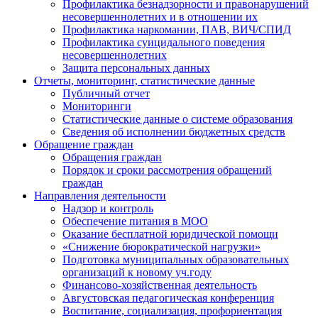
Профилактика безнадзорности и правонарушений
несовершеннолетних и в отношении их
Профилактика наркомании, ПАВ, ВИЧ/СПИД
Профилактика суицидального поведения
несовершеннолетних
Защита персональных данных
Отчеты, мониторинг, статистические данные
Публичный отчет
Мониторинги
Статистические данные о системе образования
Сведения об исполнении бюджетных средств
Обращение граждан
Обращения граждан
Порядок и сроки рассмотрения обращений
граждан
Направления деятельности
Надзор и контроль
Обеспечение питания в МОО
Оказание бесплатной юридической помощи
«Снижение бюрократической нагрузки»
Подготовка муниципальных образовательных
организаций к новому уч.году
Финансово-хозяйственная деятельность
Августовская педагогическая конференция
Воспитание, социализация, профориентация