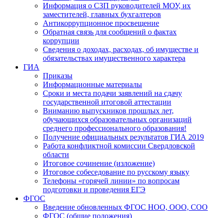
Информация о СЗП руководителей МОУ, их
заместителей, главных бухгалтеров
Антикоррупционное просвещение
Обратная связь для сообщений о фактах
коррупции
Сведения о доходах, расходах, об имуществе и
обязательствах имущественного характера
ГИА
Приказы
Информационные материалы
Сроки и места подачи заявлений на сдачу
государственной итоговой аттестации
Вниманию выпускников прошлых лет,
обучающихся образовательных организаций
среднего профессионального образования!
Получение официальных результатов ГИА 2019
Работа конфликтной комиссии Свердловской
области
Итоговое сочинение (изложение)
Итоговое собеседование по русскому языку
Телефоны «горячей линии» по вопросам
подготовки и проведения ЕГЭ
ФГОС
Введение обновленных ФГОС НОО, ООО, СОО
ФГОС (общие положения)