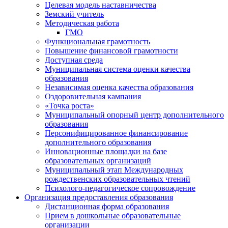
Целевая модель наставничества
Земский учитель
Методическая работа
ГМО
Функциональная грамотность
Повышение финансовой грамотности
Доступная среда
Муниципальная система оценки качества
образования
Независимая оценка качества образования
Оздоровительная кампания
«Точка роста»
Муниципальный опорный центр дополнительного
образования
Персонифицированное финансирование
дополнительного образования
Инновационные площадки на базе
образовательных организаций
Муниципальный этап Международных
рождественских образовательных чтений
Психолого-педагогическое сопровождение
Организация предоставления образования
Дистанционная форма образования
Прием в дошкольные образовательные
организации