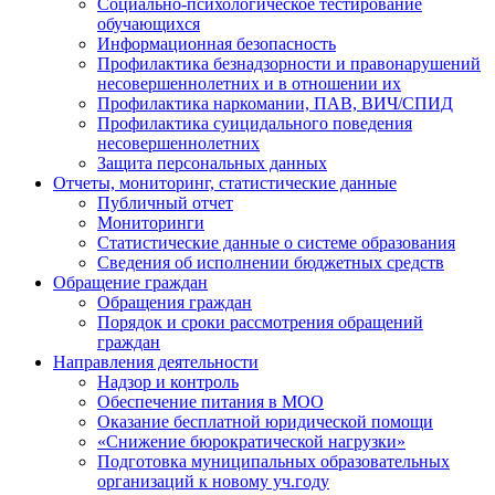
Социально-психологическое тестирование
обучающихся
Информационная безопасность
Профилактика безнадзорности и правонарушений
несовершеннолетних и в отношении их
Профилактика наркомании, ПАВ, ВИЧ/СПИД
Профилактика суицидального поведения
несовершеннолетних
Защита персональных данных
Отчеты, мониторинг, статистические данные
Публичный отчет
Мониторинги
Статистические данные о системе образования
Сведения об исполнении бюджетных средств
Обращение граждан
Обращения граждан
Порядок и сроки рассмотрения обращений
граждан
Направления деятельности
Надзор и контроль
Обеспечение питания в МОО
Оказание бесплатной юридической помощи
«Снижение бюрократической нагрузки»
Подготовка муниципальных образовательных
организаций к новому уч.году