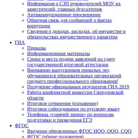
Информация о СЗП руководителей МОУ, их
заместителей, главных бухгалтеров
Антикоррупционное просвещение
Обратная связь для сообщений о фактах
коррупции
Сведения о доходах, расходах, об имуществе и
обязательствах имущественного характера
ГИА
Приказы
Информационные материалы
Сроки и места подачи заявлений на сдачу
государственной итоговой аттестации
Вниманию выпускников прошлых лет,
обучающихся образовательных организаций
среднего профессионального образования!
Получение официальных результатов ГИА 2019
Работа конфликтной комиссии Свердловской
области
Итоговое сочинение (изложение)
Итоговое собеседование по русскому языку
Телефоны «горячей линии» по вопросам
подготовки и проведения ЕГЭ
ФГОС
Введение обновленных ФГОС НОО, ООО, СОО
ФГОС (общие положения)