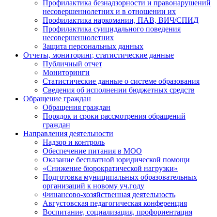
Профилактика безнадзорности и правонарушений
несовершеннолетних и в отношении их
Профилактика наркомании, ПАВ, ВИЧ/СПИД
Профилактика суицидального поведения
несовершеннолетних
Защита персональных данных
Отчеты, мониторинг, статистические данные
Публичный отчет
Мониторинги
Статистические данные о системе образования
Сведения об исполнении бюджетных средств
Обращение граждан
Обращения граждан
Порядок и сроки рассмотрения обращений
граждан
Направления деятельности
Надзор и контроль
Обеспечение питания в МОО
Оказание бесплатной юридической помощи
«Снижение бюрократической нагрузки»
Подготовка муниципальных образовательных
организаций к новому уч.году
Финансово-хозяйственная деятельность
Августовская педагогическая конференция
Воспитание, социализация, профориентация