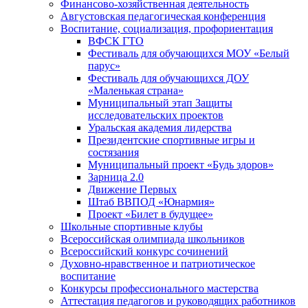
Финансово-хозяйственная деятельность
Августовская педагогическая конференция
Воспитание, социализация, профориентация
ВФСК ГТО
Фестиваль для обучающихся МОУ «Белый
парус»
Фестиваль для обучающихся ДОУ
«Маленькая страна»
Муниципальный этап Защиты
исследовательских проектов
Уральская академия лидерства
Президентские спортивные игры и
состязания
Муниципальный проект «Будь здоров»
Зарница 2.0
Движение Первых
Штаб ВВПОД «Юнармия»
Проект «Билет в будущее»
Школьные спортивные клубы
Всероссийская олимпиада школьников
Всероссийский конкурс сочинений
Духовно-нравственное и патриотическое
воспитание
Конкурсы профессионального мастерства
Аттестация педагогов и руководящих работников