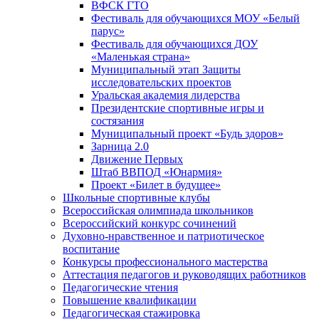
ВФСК ГТО
Фестиваль для обучающихся МОУ «Белый
парус»
Фестиваль для обучающихся ДОУ
«Маленькая страна»
Муниципальный этап Защиты
исследовательских проектов
Уральская академия лидерства
Президентские спортивные игры и
состязания
Муниципальный проект «Будь здоров»
Зарница 2.0
Движение Первых
Штаб ВВПОД «Юнармия»
Проект «Билет в будущее»
Школьные спортивные клубы
Всероссийская олимпиада школьников
Всероссийский конкурс сочинений
Духовно-нравственное и патриотическое
воспитание
Конкурсы профессионального мастерства
Аттестация педагогов и руководящих работников
Педагогические чтения
Повышение квалификации
Педагогическая стажировка