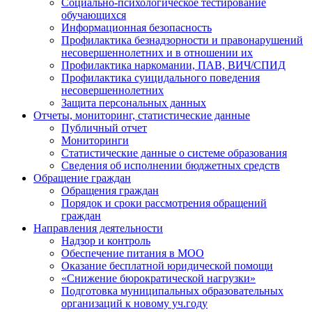
Социально-психологическое тестирование
обучающихся
Информационная безопасность
Профилактика безнадзорности и правонарушений
несовершеннолетних и в отношении их
Профилактика наркомании, ПАВ, ВИЧ/СПИД
Профилактика суицидального поведения
несовершеннолетних
Защита персональных данных
Отчеты, мониторинг, статистические данные
Публичный отчет
Мониторинги
Статистические данные о системе образования
Сведения об исполнении бюджетных средств
Обращение граждан
Обращения граждан
Порядок и сроки рассмотрения обращений
граждан
Направления деятельности
Надзор и контроль
Обеспечение питания в МОО
Оказание бесплатной юридической помощи
«Снижение бюрократической нагрузки»
Подготовка муниципальных образовательных
организаций к новому уч.году